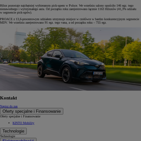
Hilux pozostaje najchętniej wybieranym pick-upem w Polsce. We wrześniu salony opuściło 146 egz. tego
niezawodnego i wytrzymałego auta. Od początku roku zarejestrowano łącznie 1163 Hiluxów (41,3% udziału
w segmencie pick-upów).
PROACE z 13,6-procentowym udziałem utrzymuje miejsce w czołówce w bardzo konkurencyjnym segmencie
MDV. We wrześniu zarejestrowano 91 egz. tego vana, a od początku roku – 755 egz.
Kontakt
Napisz do nas
Oferty specjalne i Finansowanie
Oferty specjalne i Finansowanie
KINTO Mobility
Technologie
Technologie