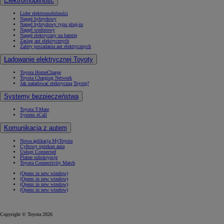
Elektromobilność
Lider elektromobilności
Napęd hybrydowy
Napęd hybrydowy typu plug-in
Napęd wodorowy
Napęd elektryczny na baterię
Zasięg aut elektrycznych
Zalety posiadania aut elektrycznych
Ładowanie elektrycznej Toyoty
Toyota HomeCharge
Toyota Charging Network
Jak naładować elektryczną Toyotę?
Systemy bezpieczeństwa
Toyota T-Mate
System eCall
Komunikacja z autem
Nowa aplikacja MyToyota
Cyfrowy opiekun auta
Usługi Connected
Płatne subskrypcje
Toyota Connectivity Match
(Opens in new window)
(Opens in new window)
(Opens in new window)
(Opens in new window)
Copyright © Toyota 2026