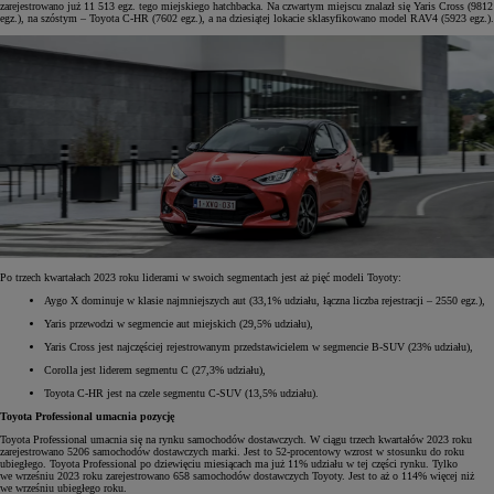
zarejestrowano już 11 513 egz. tego miejskiego hatchbacka. Na czwartym miejscu znalazł się Yaris Cross (9812
egz.), na szóstym – Toyota C-HR (7602 egz.), a na dziesiątej lokacie sklasyfikowano model RAV4 (5923 egz.).
Po trzech kwartałach 2023 roku liderami w swoich segmentach jest aż pięć modeli Toyoty:
Aygo X dominuje w klasie najmniejszych aut (33,1% udziału, łączna liczba rejestracji – 2550 egz.),
Yaris przewodzi w segmencie aut miejskich (29,5% udziału),
Yaris Cross jest najczęściej rejestrowanym przedstawicielem w segmencie B-SUV (23% udziału),
Corolla jest liderem segmentu C (27,3% udziału),
Toyota C-HR jest na czele segmentu C-SUV (13,5% udziału).
Toyota Professional umacnia pozycję
Toyota Professional umacnia się na rynku samochodów dostawczych. W ciągu trzech kwartałów 2023 roku
zarejestrowano 5206 samochodów dostawczych marki. Jest to 52-procentowy wzrost w stosunku do roku
ubiegłego. Toyota Professional po dziewięciu miesiącach ma już 11% udziału w tej części rynku. Tylko
we wrześniu 2023 roku zarejestrowano 658 samochodów dostawczych Toyoty. Jest to aż o 114% więcej niż
we wrześniu ubiegłego roku.