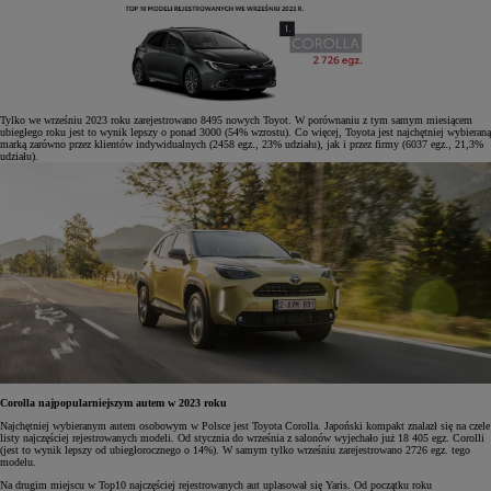
Tylko we wrześniu 2023 roku zarejestrowano 8495 nowych Toyot. W porównaniu z tym samym miesiącem
ubiegłego roku jest to wynik lepszy o ponad 3000 (54% wzrostu). Co więcej, Toyota jest najchętniej wybieraną
marką zarówno przez klientów indywidualnych (2458 egz., 23% udziału), jak i przez firmy (6037 egz., 21,3%
udziału).
Corolla najpopularniejszym autem w 2023 roku
Najchętniej wybieranym autem osobowym w Polsce jest Toyota Corolla. Japoński kompakt znalazł się na czele
listy najczęściej rejestrowanych modeli. Od stycznia do września z salonów wyjechało już 18 405 egz. Corolli
(jest to wynik lepszy od ubiegłorocznego o 14%). W samym tylko wrześniu zarejestrowano 2726 egz. tego
modelu.
Na drugim miejscu w Top10 najczęściej rejestrowanych aut uplasował się Yaris. Od początku roku