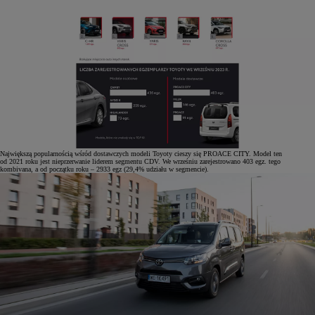
Największą popularnością wśród dostawczych modeli Toyoty cieszy się PROACE CITY. Model ten
od 2021 roku jest nieprzerwanie liderem segmentu CDV. We wrześniu zarejestrowano 403 egz. tego
kombivana, a od początku roku – 2933 egz (29,4% udziału w segmencie).