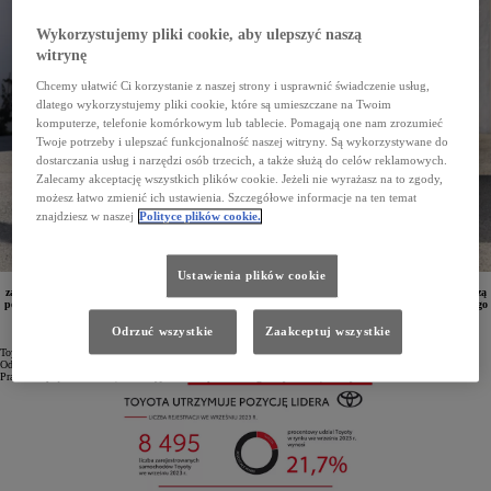
Wykorzystujemy pliki cookie, aby ulepszyć naszą
witrynę
Chcemy ułatwić Ci korzystanie z naszej strony i usprawnić świadczenie usług,
dlatego wykorzystujemy pliki cookie, które są umieszczane na Twoim
komputerze, telefonie komórkowym lub tablecie. Pomagają one nam zrozumieć
Twoje potrzeby i ulepszać funkcjonalność naszej witryny. Są wykorzystywane do
dostarczania usług i narzędzi osób trzecich, a także służą do celów reklamowych.
Zalecamy akceptację wszystkich plików cookie. Jeżeli nie wyrażasz na to zgody,
możesz łatwo zmienić ich ustawienia. Szczegółowe informacje na ten temat
znajdziesz w naszej
Polityce plików cookie.
Ustawienia plików cookie
Toyota utrzymuje pozycję lidera polskiego rynku samochodów osobowych. Od początku roku
zarejestrowano już 67 118 aut marki, co zapewniło jej udział w rynku na poziomie 19,2%. Największą
popularnością wśród klientów cieszy się Corolla –zarejestrowano łącznie 18 405 egz. tego modelu. Aygo
X, Yaris, Yaris Cross, Corolla, Toyota C-HR, PROACE CITY oraz Hilux są liderami w swoich
segmentach.
Odrzuć wszystkie
Zaakceptuj wszystkie
Toyota po trzech kwartałach 2023 roku pozostaje liderem polskiego rynku samochodów osobowych.
Od początku roku zarejestrowano 67 118 aut marki, co zapewniło Toyocie 19,2-procentowy udział w rynku.
Prawie co piąte nowe auto, które wyjechało na polskie drogi w tym roku, to Toyota.