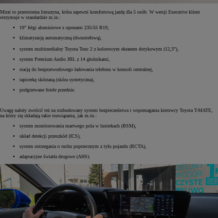
Mirai to przestronna limuzyna, która zapewni komfortową jazdę dla 5 osób. W wersji Executive klient
otrzymuje w standardzie m.in.:
19" felgi aluminiowe z oponami 235/55 R19,
klimatyzację automatyczną (dwustrefową),
system multimedialny Toyota Touc
2 z kolorowym ekranem dotykowym (12,3"),
system Premium Audio JBL z 14 głośnikami,
stację do bezprzewodowego ładowania telefonu w konsoli centralnej,
tapicerkę skórzaną (skóra syntetyczna),
podgrzewane fotele przednie.
Uwagę należy zwrócić też na rozbudowany system bezpieczeństwa i wspomagania kierowcy Toyota T-MATE,
na który się składają takie rozwiązania, jak m.in.:
system monitorowania martwego pola w lusterkach (BSM),
układ detekcji przeszkód (ICS),
system ostrzegania o ruchu poprzecznym z tyłu pojazdu (RCTA),
adaptacyjne światła drogowe (AHS).