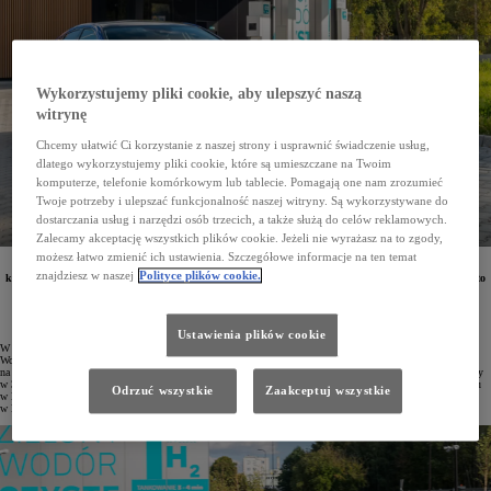
Wykorzystujemy pliki cookie, aby ulepszyć naszą
witrynę
Chcemy ułatwić Ci korzystanie z naszej strony i usprawnić świadczenie usług,
dlatego wykorzystujemy pliki cookie, które są umieszczane na Twoim
komputerze, telefonie komórkowym lub tablecie. Pomagają one nam zrozumieć
Twoje potrzeby i ulepszać funkcjonalność naszej witryny. Są wykorzystywane do
dostarczania usług i narzędzi osób trzecich, a także służą do celów reklamowych.
Zalecamy akceptację wszystkich plików cookie. Jeżeli nie wyrażasz na to zgody,
możesz łatwo zmienić ich ustawienia. Szczegółowe informacje na ten temat
Toyota przygotowała ofertę specjalną na model Mirai. Ostatnie egzemplarze bezemisyjnej limuzyny
znajdziesz w naszej
Polityce plików cookie.
klasy premium z rocznika 2022 w wersji Executive dostępne są już od 284 900 zł (lub od 2963 zł netto
miesięcznie w Leasingu KINTO ONE). Ten wodorowy pojazd można już zatankować w Warszawie
i Rybniku.
Ustawienia plików cookie
W ostatnich latach infrastruktura do tankowania wodoru prężnie się rozwija, w tym również w Polsce.
Wodorową Toyotę Mirai – jedyne dostępne w naszym kraju auto osobowe z napędem elektrycznym
na wodorowe ogniwa paliwowe – można już zatankować w Warszawie i Rybniku. Samochód jest wyposażony
w 3 zbiorniki wodoru, których wypełnienie pod ciśnieniem 700 barów trwa 5 minut. Średnie zużycie wodoru
Odrzuć wszystkie
Zaakceptuj wszystkie
w Mirai wynosi 0,79–0,89 kg/100 km (wg WLTP). Oznacza to, że koszt przejechania 100 km tym autem
w Polsce wynosi od 54 zł*. Zasięg samochodu sięga 650 km.