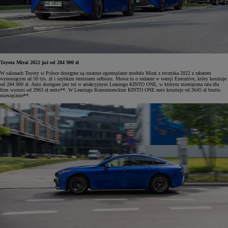
Toyota Mirai 2022 już od 284 900 zł
W salonach Toyoty w Polsce dostępne są ostatnie egzemplarze modelu Mirai z rocznika 2022 z rabatem
wynoszącym aż 50 tys. zł i szybkim terminem odbioru. Mowa tu o sedanie w wersji Executive, który kosztuje
od 284 900 zł. Auto dostępne jest też w atrakcyjnym Leasingu KINTO ONE, w którym miesięczna rata dla
firm wynosi od 2963 zł netto**. W Leasingu Konsumenckim KINTO ONE auto kosztuje od 3645 zł brutto
miesięcznie**.