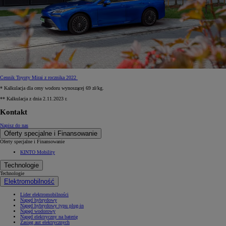
Cennik Toyoty Mirai z rocznika 2022
* Kalkulacja dla ceny wodoru wynoszącej 69 zł/kg.
** Kalkulacja z dnia 2.11.2023 r.
Kontakt
Napisz do nas
Oferty specjalne i Finansowanie
Oferty specjalne i Finansowanie
KINTO Mobility
Technologie
Technologie
Elektromobilność
Lider elektromobilności
Napęd hybrydowy
Napęd hybrydowy typu plug-in
Napęd wodorowy
Napęd elektryczny na baterię
Zasięg aut elektrycznych