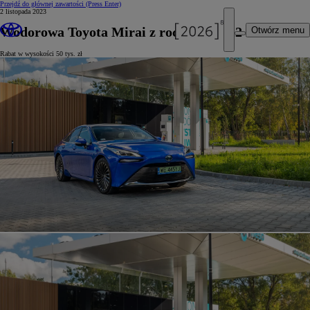
Przejdź do głównej zawartości
(Press Enter)
2 listopada 2023
Wodorowa Toyota Mirai z rocznika 2022
Otwórz menu
Rabat w wysokości 50 tys. zł