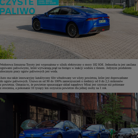
Wodorowa limuzyna Toyoty jest wyposażona w silnik elektryczny o mocy 182 KM. Jednostka ta jest zasilana
ogniwami paliwowymi, które wytwarzają prąd na bieżąco w reakcji wodoru z tlenem. Jedynym produktem
ubocznym pracy ogniw paliwowych jest woda.
Auto ma także innowacyjny katalityczny filtr wbudowany we wloty powietrza, które jest doprowadzane
do ogniw paliwowych. Usuwa on od 90 do 100% zanieczyszczeń o średnicy od 0 do 2,5 mikronów
z powietrza. Oznacza to, że powietrze opuszczające układ napędowy Mirai jest czystsze niż pobierane
z otoczenia, a pokonanie 10 tysięcy km oczyszcza powietrze dla jednej osoby na 1 rok.