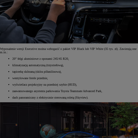
Wyposażenie wersji Executive można wzbogacić o pakiet VIP Black lub VIP White (35 tys. zł). Zawierają one
m.in.:
20" felgi aluminiowe z oponami 245/45 R20,
klimatyzację automatyczną (trzystrefową),
tapicerkę skórzaną (skóra półanilinowa),
wentylowane fotele przednie,
wyświetlacz projekcyjny na przedniej szybie (HUD),
zaawansowanego asystenta parkowania Toyota Teammate Advanced Park,
dach panoramiczny z elektrycznie sterowaną roletą (Skyview).