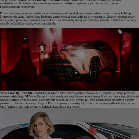
rozświetlonym brokatem, który nawet w ciemności nadaje szczególny wyraz kształtom, liniom
i przetłoczeniom crossovera.
Po raz pierwszy pojazd ten został zaprezentowany podczas ekskluzywnego pokazu, razem z nową kolekcją
5 czerwonych sukni, które Jorge Redondo zaprojektował specjalnie na to wydarzenie. Kreacje reprezentowały
różne style i powstały z różnych materiałów – od delikatnej wełny po zdobiony jedwab. Każda z nich w inny
sposób podkreślała wyjątkowość samochodu.
Yaris Cross by Redondo Brand
to już trzecie takie przedsięwzięcie Toyoty w Hiszpanii. Z okazji premiery
nowego miejskiego SUV-a w Europie marka nawiązała współpracę także z Areną Martínez, która zaprojektowała
własną stylizację Yarisa Cross. Nawiązywała ona do kolekcji ceramiki, którą projektantka stworzyła podczas
pandemii. Dla Inés Domecq i Virginii Pozo związanych z marką IQ Collection inspiracją dla ich artystycznej
wizji Yarisa Cross stała się nowa kolekcja kapsułowa dla kobiet.