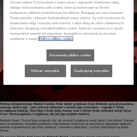
Chcemy ułatwić Ci korzystanie z naszej strony i usprawnić świadczenie usług,
dlatego wykorzystujemy pliki cookie, które są umieszczane na Twoim
komputerze, telefonie komórkowym lub tablecie. Pomagają one nam zrozumieć
Twoje potrzeby i ulepszać funkcjonalność naszej witryny. Są wykorzystywane do
dostarczania usług i narzędzi osób trzecich, a także służą do celów reklamowych.
Zalecamy akceptację wszystkich plików cookie. Jeżeli nie wyrażasz na to zgody,
możesz łatwo zmienić ich ustawienia. Szczegółowe informacje na ten temat
znajdziesz w naszej
Polityce plików cookie.
Ustawienia plików cookie
Odrzuć wszystkie
Zaakceptuj wszystkie
Podczas ubiegłorocznego Madrid Fashion Week młody projektant Jorge Redondo sprawił prawdziwą
sensację, zdobywając – jako pierwszy debiutant w historii tego wydarzenia – nagrodę L'Òreal
za najlepszą kolekcję. Teraz idzie o krok dalej, tworząc wraz z Toyota Spain unikalną wersję Yarisa
Cross. Ekstrawagancką i wyjątkową, tak jak jego projekty modowe.
Redondo Brand i Toyota Spain połączyły siły, aby stworzyć wyjątkową wersję Yarisa Cross Hybrid. Pracując
nad tym projektem, hiszpański projektant Jorge Redondo inspirował się czerwonymi sukienkami będącymi
znakiem rozpoznawczym jego firmy modowej. Czerwień to także kolor, z którym identyfikuje się marka
Toyota.
Tak powstała
Toyota Yaris Cross by Redondo Brand
, samochód w żywym czerwonym kolorze