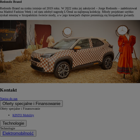
Redondo Brand
Redondo Brand na rynku istnieje od 2019 roku. W 2022 roku jej założyciel – Jorge Redondo – zadebiutował
na Madrid Fashion Week i od razu zdobył nagrodę L'Òreal za najlepszą kolekcję. Młody projektant szybko
zyskał renomę w hiszpańskim świecie mody, a w jego kreacjach chętnie prezentują się hiszpańskie gwiazdy.
Kontakt
Napisz do nas
Oferty specjalne i Finansowanie
Oferty specjalne i Finansowanie
KINTO Mobility
Technologie
Technologie
Elektromobilność