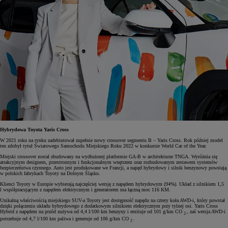
Hybrydowa Toyota Yaris Cross
W 2021 roku na rynku zadebiutował zupełnie nowy crossover segmentu B – Yaris Cross. Rok później model
ten zdobył tytuł Światowego Samochodu Miejskiego Roku 2022 w konkursie World Car of the Year.
Miejski crossover został zbudowany na wydłużonej platformie GA-B w architekturze TNGA. Wyróżnia się
atrakcyjnym designem, przestronnym i funkcjonalnym wnętrzem oraz rozbudowanym zestawem systemów
bezpieczeństwa czynnego. Auto jest produkowane we Francji, a napęd hybrydowy i silnik benzynowy powstają
w polskich fabrykach Toyoty na Dolnym Śląsku.
Klienci Toyoty w Europie wybierają najczęściej wersję z napędem hybrydowym (94%). Układ z silnikiem 1,5
l współpracującym z napędem elektrycznym i generatorem ma łączną moc 116 KM.
Unikalną właściwością miejskiego SUV-a Toyoty jest dostępność napędu na cztery koła AWD-i, który powstał
dzięki połączeniu układu hybrydowego z dodatkowym silnikiem elektrycznym przy tylnej osi. Yaris Cross
Hybrid z napędem na przód zużywa od 4,4 l/100 km benzyny i emituje od 101 g/km CO
, zaś wersja AWD-i
2
potrzebuje od 4,7 l/100 km paliwa i generuje od 106 g/km CO
.
2