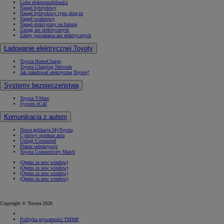
Lider elektromobilności
Napęd hybrydowy
Napęd hybrydowy typu plug-in
Napęd wodorowy
Napęd elektryczny na baterię
Zasięg aut elektrycznych
Zalety posiadania aut elektrycznych
Ładowanie elektrycznej Toyoty
Toyota HomeCharge
Toyota Charging Network
Jak naładować elektryczną Toyotę?
Systemy bezpieczeństwa
Toyota T-Mate
System eCall
Komunikacja z autem
Nowa aplikacja MyToyota
Cyfrowy opiekun auta
Usługi Connected
Płatne subskrypcje
Toyota Connectivity Match
(Opens in new window)
(Opens in new window)
(Opens in new window)
(Opens in new window)
Copyright © Toyota 2026
Polityka prywatności TMMP