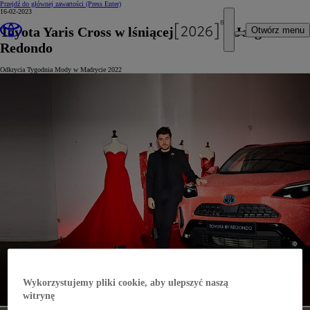
Przejdź do głównej zawartości
(Press Enter)
16-02-2023
Toyota Yaris Cross w lśniącej stylizacji Jorge
Otwórz menu
Redondo
Odkrycia Tygodnia Mody w Madrycie 2022
Wykorzystujemy pliki cookie, aby ulepszyć naszą
witrynę