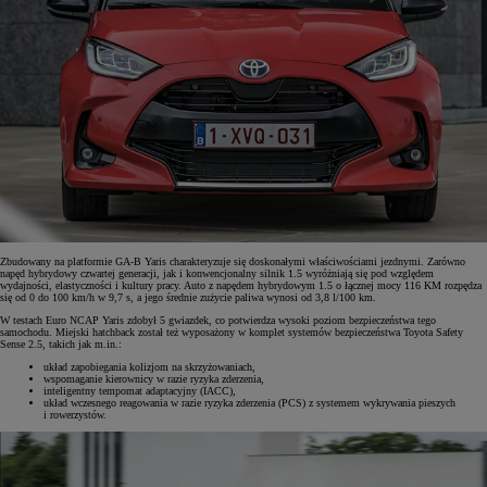
Zbudowany na platformie GA-B Yaris charakteryzuje się doskonałymi właściwościami jezdnymi. Zarówno
napęd hybrydowy czwartej generacji, jak i konwencjonalny silnik 1.5 wyróżniają się pod względem
wydajności, elastyczności i kultury pracy. Auto z napędem hybrydowym 1.5 o łącznej mocy 116 KM rozpędza
się od 0 do 100 km/h w 9,7 s, a jego średnie zużycie paliwa wynosi od 3,8 l/100 km.
W testach Euro NCAP Yaris zdobył 5 gwiazdek, co potwierdza wysoki poziom bezpieczeństwa tego
samochodu. Miejski hatchback został też wyposażony w komplet systemów bezpieczeństwa Toyota Safety
Sense 2.5, takich jak m.in.:
układ zapobiegania kolizjom na skrzyżowaniach,
wspomaganie kierownicy w razie ryzyka zderzenia,
inteligentny tempomat adaptacyjny (IACC),
układ wczesnego reagowania w razie ryzyka zderzenia (PCS) z systemem wykrywania pieszych
i rowerzystów.