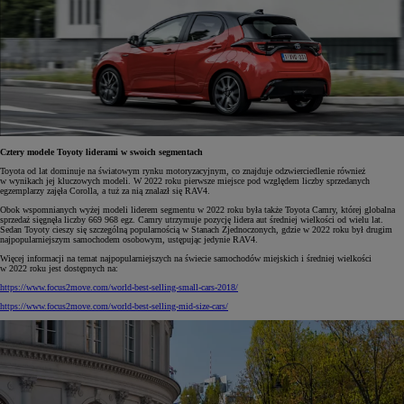
Cztery modele Toyoty liderami w swoich segmentach
Toyota od lat dominuje na światowym rynku motoryzacyjnym, co znajduje odzwierciedlenie również
w wynikach jej kluczowych modeli. W 2022 roku pierwsze miejsce pod względem liczby sprzedanych
egzemplarzy zajęła Corolla, a tuż za nią znalazł się RAV4.
Obok wspomnianych wyżej modeli liderem segmentu w 2022 roku była także Toyota Camry, której globalna
sprzedaż sięgnęła liczby 669 968 egz. Camry utrzymuje pozycję lidera aut średniej wielkości od wielu lat.
Sedan Toyoty cieszy się szczególną popularnością w Stanach Zjednoczonych, gdzie w 2022 roku był drugim
najpopularniejszym samochodem osobowym, ustępując jedynie RAV4.
Więcej informacji na temat najpopularniejszych na świecie samochodów miejskich i średniej wielkości
w 2022 roku jest dostępnych na:
https://www.focus2move.com/world-best-selling-small-cars-2018/
https://www.focus2move.com/world-best-selling-mid-size-cars/