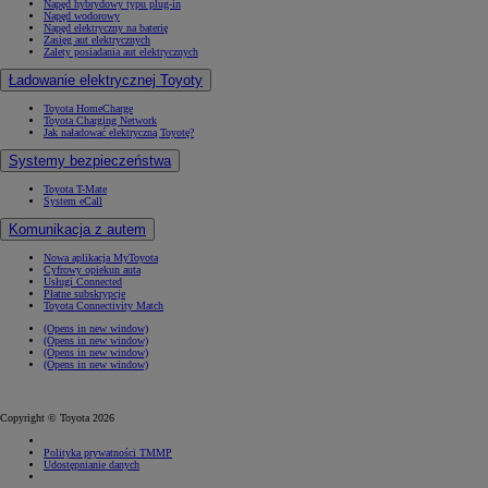
Napęd hybrydowy typu plug-in
Napęd wodorowy
Napęd elektryczny na baterię
Zasięg aut elektrycznych
Zalety posiadania aut elektrycznych
Ładowanie elektrycznej Toyoty
Toyota HomeCharge
Toyota Charging Network
Jak naładować elektryczną Toyotę?
Systemy bezpieczeństwa
Toyota T-Mate
System eCall
Komunikacja z autem
Nowa aplikacja MyToyota
Cyfrowy opiekun auta
Usługi Connected
Płatne subskrypcje
Toyota Connectivity Match
(Opens in new window)
(Opens in new window)
(Opens in new window)
(Opens in new window)
Copyright © Toyota 2026
Polityka prywatności TMMP
Udostępnianie danych