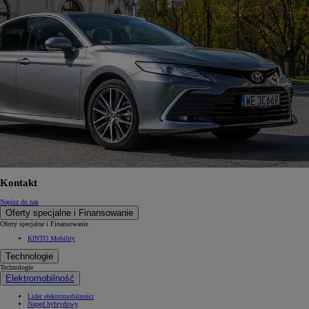
Kontakt
Napisz do nas
Oferty specjalne i Finansowanie
Oferty specjalne i Finansowanie
KINTO Mobility
Technologie
Technologie
Elektromobilność
Lider elektromobilności
Napęd hybrydowy