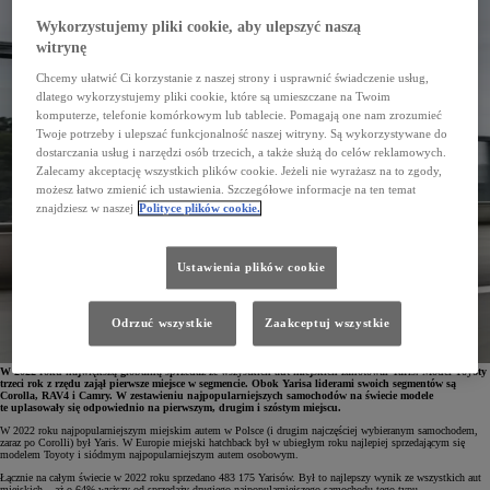
Wykorzystujemy pliki cookie, aby ulepszyć naszą
witrynę
Chcemy ułatwić Ci korzystanie z naszej strony i usprawnić świadczenie usług,
dlatego wykorzystujemy pliki cookie, które są umieszczane na Twoim
komputerze, telefonie komórkowym lub tablecie. Pomagają one nam zrozumieć
Twoje potrzeby i ulepszać funkcjonalność naszej witryny. Są wykorzystywane do
dostarczania usług i narzędzi osób trzecich, a także służą do celów reklamowych.
Zalecamy akceptację wszystkich plików cookie. Jeżeli nie wyrażasz na to zgody,
możesz łatwo zmienić ich ustawienia. Szczegółowe informacje na ten temat
znajdziesz w naszej
Polityce plików cookie.
Ustawienia plików cookie
Odrzuć wszystkie
Zaakceptuj wszystkie
W 2022 roku największą globalną sprzedaż ze wszystkich aut miejskich zanotował Yaris. Model Toyoty
trzeci rok z rzędu zajął pierwsze miejsce w segmencie. Obok Yarisa liderami swoich segmentów są
Corolla, RAV4 i Camry. W zestawieniu najpopularniejszych samochodów na świecie modele
te uplasowały się odpowiednio na pierwszym, drugim i szóstym miejscu.
W 2022 roku najpopularniejszym miejskim autem w Polsce (i drugim najczęściej wybieranym samochodem,
zaraz po Corolli) był Yaris. W Europie miejski hatchback był w ubiegłym roku najlepiej sprzedającym się
modelem Toyoty i siódmym najpopularniejszym autem osobowym.
Łącznie na całym świecie w 2022 roku sprzedano 483 175 Yarisów. Był to najlepszy wynik ze wszystkich aut
miejskich – aż o 64% wyższy od sprzedaży drugiego najpopularniejszego samochodu tego typu.