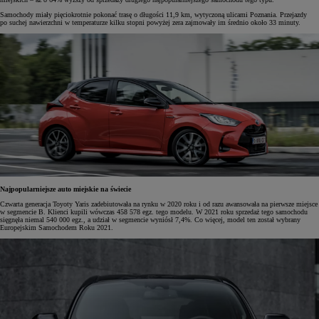
Samochody miały pięciokrotnie pokonać trasę o długości 11,9 km, wytyczoną ulicami Poznania. Przejazdy
po suchej nawierzchni w temperaturze kilku stopni powyżej zera zajmowały im średnio około 33 minuty.
Najpopularniejsze auto miejskie na świecie
Czwarta generacja Toyoty Yaris zadebiutowała na rynku w 2020 roku i od razu awansowała na pierwsze miejsce
w segmencie B. Klienci kupili wówczas 458 578 egz. tego modelu. W 2021 roku sprzedaż tego samochodu
sięgnęła niemal 540 000 egz., a udział w segmencie wyniósł 7,4%. Co więcej, model ten został wybrany
Europejskim Samochodem Roku 2021.