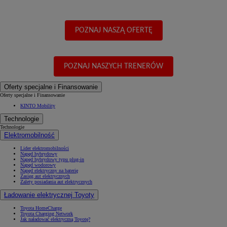
POZNAJ NASZĄ OFERTĘ
POZNAJ NASZYCH TRENERÓW
Oferty specjalne i Finansowanie
Oferty specjalne i Finansowanie
KINTO Mobility
Technologie
Technologie
Elektromobilność
Lider elektromobilności
Napęd hybrydowy
Napęd hybrydowy typu plug-in
Napęd wodorowy
Napęd elektryczny na baterię
Zasięg aut elektrycznych
Zalety posiadania aut elektrycznych
Ładowanie elektrycznej Toyoty
Toyota HomeCharge
Toyota Charging Network
Jak naładować elektryczną Toyotę?