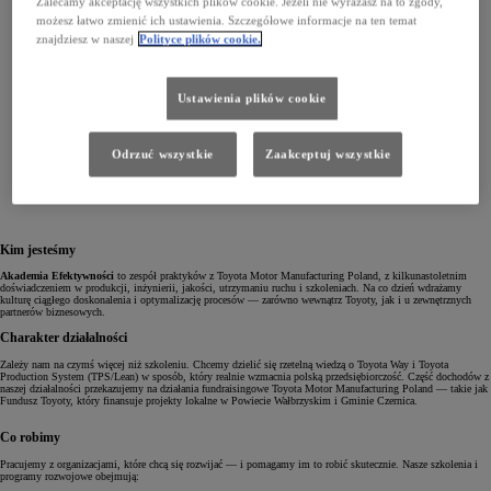
Zalecamy akceptację wszystkich plików cookie. Jeżeli nie wyrażasz na to zgody,
możesz łatwo zmienić ich ustawienia. Szczegółowe informacje na ten temat
znajdziesz w naszej
Polityce plików cookie.
Ustawienia plików cookie
Odrzuć wszystkie
Zaakceptuj wszystkie
Kim jesteśmy
Akademia Efektywności
to zespół praktyków z Toyota Motor Manufacturing Poland, z kilkunastoletnim
doświadczeniem w produkcji, inżynierii, jakości, utrzymaniu ruchu i szkoleniach. Na co dzień wdrażamy
kulturę ciągłego doskonalenia i optymalizację procesów — zarówno wewnątrz Toyoty, jak i u zewnętrznych
partnerów biznesowych.
Charakter działalności
Zależy nam na czymś więcej niż szkoleniu. Chcemy dzielić się rzetelną wiedzą o Toyota Way i Toyota
Production System (TPS/Lean) w sposób, który realnie wzmacnia polską przedsiębiorczość. Część dochodów z
naszej działalności przekazujemy na działania fundraisingowe Toyota Motor Manufacturing Poland — takie jak
Fundusz Toyoty, który finansuje projekty lokalne w Powiecie Wałbrzyskim i Gminie Czernica.
Co robimy
Pracujemy z organizacjami, które chcą się rozwijać — i pomagamy im to robić skutecznie. Nasze szkolenia i
programy rozwojowe obejmują: