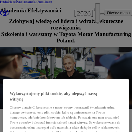
Przejdź do głównej zawartości
(Press Enter)
Akademia Efektywności
Otwórz menu
Zdobywaj wiedzę od lidera i wdrażaj skuteczne
rozwiązania.
Szkolenia i warsztaty w Toyota Motor Manufacturing
Poland.
Wykorzystujemy pliki cookie, aby ulepszyć naszą
witrynę
Chcemy ułatwić Ci korzystanie z naszej strony i usprawnić świadczenie usług,
dlatego wykorzystujemy pliki cookie, które są umieszczane na Twoim
komputerze, telefonie komórkowym lub tablecie. Pomagają one nam zrozumieć
Twoje potrzeby i ulepszać funkcjonalność naszej witryny. Są wykorzystywane do
dostarczania usług i narzędzi osób trzecich, a także służą do celów reklamowych.