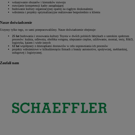
wskazywanie obszarów i kierunków rozwoju
rozwijanie kompetencji kadry zarządzającej
budowanie kultury organizacyjnej opartej na ciągłym doskonaleniu
wdrożenia i projekty optymalizacyjne realizowane bezpośrednio u klienta
Nasze doświadczenie
Uczymy tylko tego, co sami przepracowaliśmy. Nasze doświadczenie obejmuje:
25 lat
budowania i stosowania kultury Toyota w dwóch polskich fabrykach o szerokim spektrum
procesów: kuźnia, odlewnia, obróbka wstępna, ulepszanie cieplne, szlifowanie, montaż, testy, R&D,
logistyka, kaizen i wiele innych
12 lat
współpracy z dziesiątkami dostawców w celu usprawniania ich procesów
projekty wdrożeniowe w kilkudziesięciu firmach z branży automotive, spożywczej, meblarskiej,
usługowej i logistycznej.
Zaufali nam