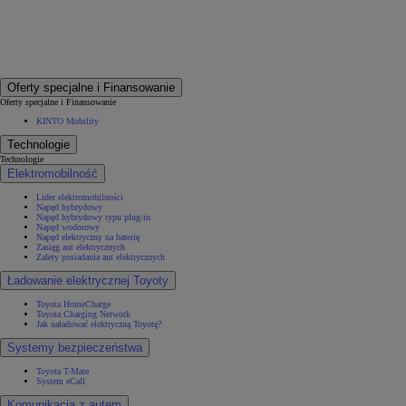
Oferty specjalne i Finansowanie
Oferty specjalne i Finansowanie
KINTO Mobility
Technologie
Technologie
Elektromobilność
Lider elektromobilności
Napęd hybrydowy
Napęd hybrydowy typu plug-in
Napęd wodorowy
Napęd elektryczny na baterię
Zasięg aut elektrycznych
Zalety posiadania aut elektrycznych
Ładowanie elektrycznej Toyoty
Toyota HomeCharge
Toyota Charging Network
Jak naładować elektryczną Toyotę?
Systemy bezpieczeństwa
Toyota T-Mate
System eCall
Komunikacja z autem