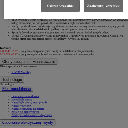
TCA realizuje usługi holowania samochodów marki Toyot uszkodzonych w wyniku wypadku
drogowego, stłuczki lub wandalizmu. Samochody są holowane do Autoryzowanych Stacji Dilerskich
Odrzuć wszystkie
Zaakceptuj wszystkie
Toyoty.
TCA pomoże stworzyć oświadczenie sprawcy szkody, podając najważniejsze informacje, które
powinny znaleźć się w oświadczeniu, lub prześle druk faksem pod wskazany numer.
TCA działa na terenie całej Polski.
TCA dysponuje gęstą ogólnopolską siecią ponad 500 profesjonalnych podwykonawców świadczących
usługi holowania, w tym ponad 20 w Warszawie i najbliższych okolicach.
Każdy z podwykonawców stosuje uzgodnione na zasadach umowy stawki oraz zobowiązany jest do
ubezpieczenia odpowiedzialności cywilnej z tytułu prowadzonej działalności.
Sprzęt holowniczy gwarantuje bezpieczeństwo i wysoki poziom świadczonych usług.
Usługi TCA są realizowane w ciągu maksymalnie 1 godziny od momentu zgłoszenia Klienta. Na
terenie miast czas ten bardzo często jest krótszy i wynosi 30 minut.
Kontakt:
0 800 44 42 42
– połączenie bezpłatne (możliwe tylko z telefonów stacjonarnych)
0 22 874 42 42
– połączenie płatne (możliwe również z telefonów komórkowych)
Oferty specjalne i Finansowanie
Oferty specjalne i Finansowanie
KINTO Mobility
Technologie
Technologie
Elektromobilność
Lider elektromobilności
Napęd hybrydowy
Napęd hybrydowy typu plug-in
Napęd wodorowy
Napęd elektryczny na baterię
Zasięg aut elektrycznych
Zalety posiadania aut elektrycznych
Ładowanie elektrycznej Toyoty