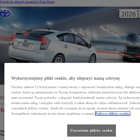
Przejdź do głównej zawartości
(Press Enter)
Wykorzystujemy pliki cookie, aby ulepszyć naszą witrynę
Chcemy ułatwić Ci korzystanie z naszej strony i usprawnić świadczenie usług, dlatego w
cookie, które są umieszczane na Twoim komputerze, telefonie komórkowym lub tableci
Programy serwisowe
nam zrozumieć Twoje potrzeby i ulepszać funkcjonalność naszej witryny. Są wykorzyst
dostarczania usług i narzędzi osób trzecich, a także służą do celów reklamowych. Zalec
wszystkich plików cookie. Jeżeli nie wyrażasz na to zgody, możesz łatwo zmienić ich ust
Toyota Crash Assistance
Szczegółowe informacje na ten temat znajdziesz w naszej
Polityce plików cookie.
Ustawienia plików cookie
Toyota Crash Assistance to program pomocy drogowej oferowany użytkownikom samochodów marki
Toyota w przypadku kolizji drogowej.