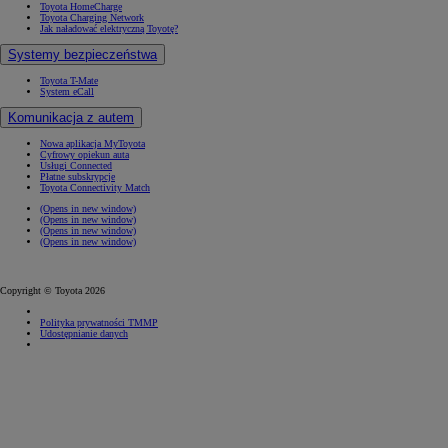
Toyota HomeCharge
Toyota Charging Network
Jak naładować elektryczną Toyotę?
Systemy bezpieczeństwa
Toyota T-Mate
System eCall
Komunikacja z autem
Nowa aplikacja MyToyota
Cyfrowy opiekun auta
Usługi Connected
Płatne subskrypcje
Toyota Connectivity Match
(Opens in new window)
(Opens in new window)
(Opens in new window)
(Opens in new window)
Copyright © Toyota 2026
Polityka prywatności TMMP
Udostępnianie danych