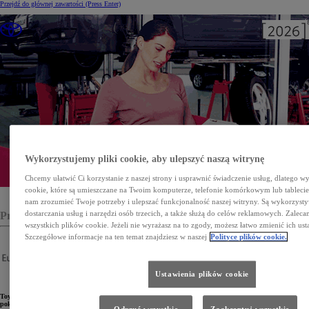
Przejdź do głównej zawartości
(Press Enter)
Wykorzystujemy pliki cookie, aby ulepszyć naszą witrynę
Chcemy ułatwić Ci korzystanie z naszej strony i usprawnić świadczenie usług, dlatego w
cookie, które są umieszczane na Twoim komputerze, telefonie komórkowym lub tableci
nam zrozumieć Twoje potrzeby i ulepszać funkcjonalność naszej witryny. Są wykorzyst
dostarczania usług i narzędzi osób trzecich, a także służą do celów reklamowych. Zalec
Programy serwisowe
wszystkich plików cookie. Jeżeli nie wyrażasz na to zgody, możesz łatwo zmienić ich ust
Szczegółowe informacje na ten temat znajdziesz w naszej
Polityce plików cookie.
Toyota Eurocare
Ustawienia plików cookie
Toyota Eurocare to trzyletni program pomocy drogowej, który działa w całej Europie. Usługa zapewnia
pokrycie kosztów związanych z nieprzewidzianą sytuacją podczas podróży, oferując każdego dnia w
Odrzuć wszystkie
Zaakceptuj wszystkie