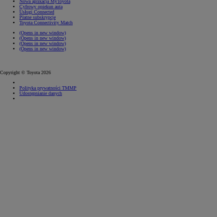
Nowa aplikacja MyToyota
Cyfrowy opiekun auta
Usługi Connected
Płatne subskrypcje
Toyota Connectivity Match
(Opens in new window)
(Opens in new window)
(Opens in new window)
(Opens in new window)
Copyright © Toyota 2026
Polityka prywatności TMMP
Udostępnianie danych