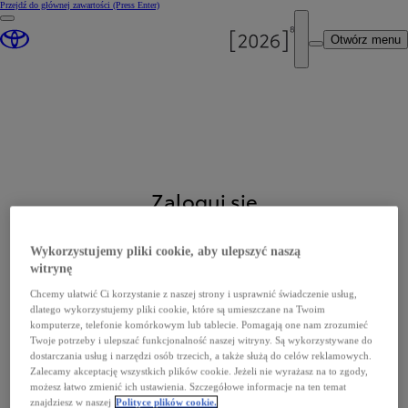
Przejdź do głównej zawartości
(Press Enter)
Otwórz menu
Zaloguj się
Zaloguj się, aby mieć dostęp do zapisanych ustawień
Wykorzystujemy pliki cookie, aby ulepszyć naszą
witrynę
Zaloguj się
Chcemy ułatwić Ci korzystanie z naszej strony i usprawnić świadczenie usług,
dlatego wykorzystujemy pliki cookie, które są umieszczane na Twoim
komputerze, telefonie komórkowym lub tablecie. Pomagają one nam zrozumieć
Zaloguj się
Twoje potrzeby i ulepszać funkcjonalność naszej witryny. Są wykorzystywane do
dostarczania usług i narzędzi osób trzecich, a także służą do celów reklamowych.
Zalecamy akceptację wszystkich plików cookie. Jeżeli nie wyrażasz na to zgody,
możesz łatwo zmienić ich ustawienia. Szczegółowe informacje na ten temat
LUB
znajdziesz w naszej
Polityce plików cookie.