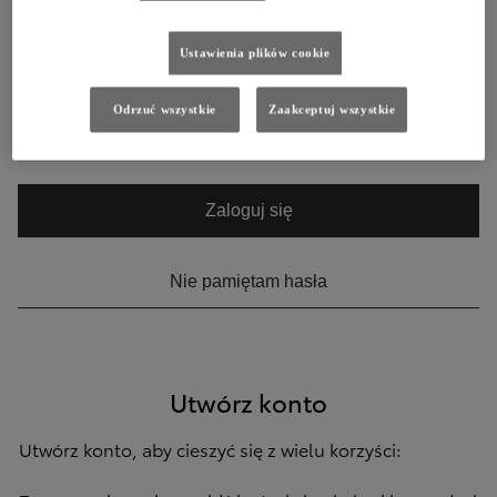
Email
Ustawienia plików cookie
Odrzuć wszystkie
Zaakceptuj wszystkie
Hasło
Zaloguj się
Nie pamiętam hasła
Utwórz konto
Utwórz konto, aby cieszyć się z wielu korzyści: