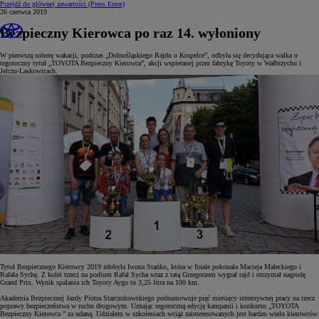
Przejdź do głównej zawartości
(Press Enter)
26 czerwca 2019
Bezpieczny Kierowca po raz 14. wyłoniony
W pierwszą sobotę wakacji, podczas „Dolnośląskiego Rajdu o Kropelce”, odbyła się decydująca walka o
tegoroczny tytuł „TOYOTA Bezpieczny Kierowca”, akcji wspieranej przez fabrykę Toyoty w Wałbrzychu i
Jelczu-Laskowicach.
Tytuł Bezpiecznego Kierowcy 2019 zdobyła Iwona Stańko, która w finale pokonała Macieja Małeckiego i
Rafała Sychę. Z kolei trzeci na podium Rafał Sycha wraz z tatą Grzegorzem wygrał rajd i otrzymał nagrodę
Grand Prix. Wynik spalania ich Toyoty Aygo to 3,25 litra na 100 km.
Akademia Bezpiecznej Jazdy Piotra Starczukowskiego podsumowuje pięć miesięcy intensywnej pracy na rzecz
poprawy bezpieczeństwa w ruchu drogowym. Uznając tegoroczną edycję kampanii i konkursu „TOYOTA
Bezpieczny Kierowca ” za udaną. Udziałem w szkoleniach wciąż zainteresowanych jest bardzo wielu kierowców