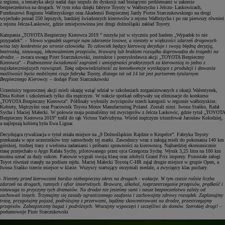
z regionu, a tematyka akcji nadal daje impuls do dyskusji nad bieżącymi problemami w zakresie
bezpieczeństwa na drogach. W tym roku dzięki fabryce Toyoty w Wałbrzychu i Jelczu- Laskowicach,
Funduszowi Regionu Wałbrzyskiego oraz Akademii Bezpiecznej Jazdy Piotra Starczukowskiego na drogi
wyjechało ponad 250 lepszych, bardziej świadomych kierowców z rejonu Wałbrzycha i po raz pierwszy również
z rejonu Jelcza-Laskowic, gdzie umiejscowiona jest drugi dolnośląski zakład Toyoty.
Kampania „TOYOTA Bezpieczny Kierowca 2019 ” ruszyła już w styczniu pod hasłem „Wypadek to nie
przypadek”. - S
łowo wypadek sugeruje nam zdarzenie losowe, a niestety w większości zdarzeń drogowych
wina leży konkretnie po stronie człowieka. To człowiek będący kierowcą decyduje i swoją błędną decyzją,
beztroską, nieuwagą, lekceważeniem przepisów, brawurą lub brakiem rozsądku doprowadza do tragedii na
drodze
. – zwraca uwagę Piotr Starczukowski, instruktor i pomysłodawca akcji „TOYOTA Bezpieczny
Kierowca”. -
Podnoszenie świadomość zagrożeń i umiejętności praktycznych za kierownicą to jedno z
najskuteczniejszych rozwiązań. Taką odpowiedzialność za konsekwencje wynikające z produkcji i dawania
możliwości bycia mobilnymi czuje fabryka Toyoty, dlatego też od 14 lat jest partnerem tytularnym
Bezpiecznego Kierowcy.
– dodaje Piotr Starczukowski
Uczestnicy tegorocznej akcji mieli okazję wziąć udział w szkoleniach zorganizowanych z okazji Walentynek,
Dnia Kobiet i szkoleniach tylko dla mężczyzn. W trakcie spotkań odbywały się eliminacje do konkursu
„TOYOTA Bezpieczny Kierowca”. Półfinały wyłoniły zwycięzców trzech kategorii w regionie wałbrzyskim:
Kobiety, Mężczyźni oraz Pracownik Toyota Motor Manufacturing Poland. Zostali nimi: Iwona Stańko, Rafał
Sycha i Maciej Małecki. W połowie maja poznaliśmy też zwycięzców z Jelcza Laskowic, gdzie tytuł „TOYOTA
Bezpieczny Kierowca 2019” trafił do rąk Victora Yadvizhyna. Wśród mężczyzn triumfował Jarosław Kołodziej,
a najlepszą kobietą była Ewa Lignar.
Decydująca rywalizacja o tytuł miała miejsce na „9 Dolnośląskim Rajdzie o Kropelce”. Fabryka Toyoty
przekazała w ręce uczestników trzy samochody tej marki. Zawodnicy wraz z załogą mieli do pokonania 140 km
górskiej, trudnej trasy z wieloma zadaniami i próbami sprawności za kierownicą. Najbardziej ekonomicznie
trasę przejechało o Aygo Rafała Sychy, pilotowanego przez ojca Grzegorza Sychę. Wynik 3,25 litra na 100 km
można uznać za duży sukces. Panowie wygrali swoją klasę oraz zdobyli Grand Prix imprezy. Pozostałe załogi
Toyot również stanęły na podium rajdu. Maciej Małecki Toyotą C-HR zajął drugie miejsce w grupie Open, a
Iwona Stańko trzecie miejsce w klasie. Wszyscy startujący otrzymali medale, a zwycięzcy klas puchary.
- Niestety przed kierowcami bardzo niebezpieczny okres na drogach - wakacje. W tym czasie rośnie liczba
zdarzeń na drogach, rannych i ofiar śmiertelnych. Brawura, alkohol, nieprzestrzeganie przepisów, prędkość i
nieuwaga to przyczyny tych dramatów. Na drodze nie jesteśmy sami i nasze bezpieczeństwo zależy od
zachowań innych. Trzymajmy się zasady ograniczonego zaufania i zachowajmy zdrowy rozsądek. Zaplanujmy
trasę, przygotujmy pojazd, podróżujmy z przerwami, bądźmy skoncentrowani na drodze, przestrzegajmy
przepisów. Zabezpieczmy bagaż i podróżnych. Wracajmy wypoczęci i szczęśliwi do domów. Szerokiej drogi!
–
podumowuje Piotr Starczukowski