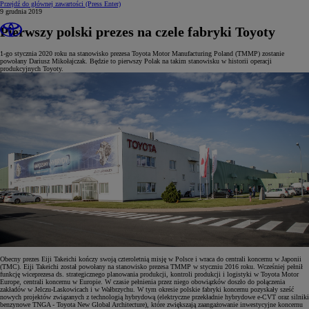
Przejdź do głównej zawartości
(Press Enter)
9 grudnia 2019
Pierwszy polski prezes na czele fabryki Toyoty
1-go stycznia 2020 roku na stanowisko prezesa Toyota Motor Manufacturing Poland (TMMP) zostanie
powołany Dariusz Mikołajczak. Będzie to pierwszy Polak na takim stanowisku w historii operacji
produkcyjnych Toyoty.
Obecny prezes Eiji Takeichi kończy swoją czteroletnią misję w Polsce i wraca do centrali koncernu w Japonii
(TMC). Eiji Takeichi został powołany na stanowisko prezesa TMMP w styczniu 2016 roku. Wcześniej pełnił
funkcję wiceprezesa ds. strategicznego planowania produkcji, kontroli produkcji i logistyki w Toyota Motor
Europe, centrali koncernu w Europie. W czasie pełnienia przez niego obowiązków doszło do połączenia
zakładów w Jelczu-Laskowicach i w Wałbrzychu. W tym okresie polskie fabryki koncernu pozyskały sześć
nowych projektów związanych z technologią hybrydową (elektryczne przekładnie hybrydowe e-CVT oraz silniki
benzynowe TNGA - Toyota New Global Architecture), które zwiększają zaangażowanie inwestycyjne koncernu