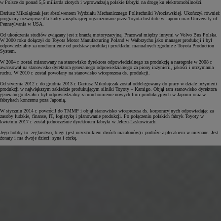
w Polsce do ponad 5,5 miliarda złotych i wprowadzają polskie fabryki na drogę ku elektromobilności.
Dariusz Mikołajczak jest absolwentem Wydziału Mechanicznego Politechniki Wrocławskiej. Ukończył również
programy rozwojowe dla kadry zarządzającej organizowane przez Toyota Institute w Japonii oraz University of
Pennsylvania w USA.
Od ukończenia studiów związany jest z branżą motoryzacyjną. Pracował między innymi w Volvo Bus Polska.
W 2000 roku dołączył do Toyota Motor Manufacturing Poland w Wałbrzychu jako manager produkcji i był
odpowiedzialny za uruchomienie od podstaw produkcji przekładni manualnych zgodnie z Toyota Production
System.
W 2004 r. został mianowany na stanowisko dyrektora odpowiedzialnego za produkcję a następnie w 2008 r.
awansował na stanowisko dyrektora generalnego odpowiedzialnego za piony inżynierii, jakości i utrzymania
ruchu. W 2010 r. został powołany na stanowisko wiceprezesa ds. produkcji.
Od stycznia 2012 r. do grudnia 2013 r. Dariusz Mikołajczak został oddelegowany do pracy w dziale inżynierii
produkcji w największym zakładzie produkującym silniki Toyoty – Kamigo. Objął tam stanowisko dyrektora
generalnego działu i był odpowiedzialny za uruchomienie nowych linii produkcyjnych w Japonii oraz w
fabrykach koncernu poza Japonią.
W styczniu 2014 r. powrócił do TMMP i objął stanowisko wiceprezesa ds. korporacyjnych odpowiadając za
zasoby ludzkie, finanse, IT, logistykę i planowanie produkcji. Po połączeniu polskich fabryk Toyoty w
kwietniu 2017 r. został jednocześnie dyrektorem fabryki w Jelczu-Laskowicach.
Jego hobby to: żeglarstwo, biegi (jest uczestnikiem dwóch maratonów) i podróże z plecakiem w nieznane. Jest
żonaty i ma dwoje dzieci: syna i córkę.