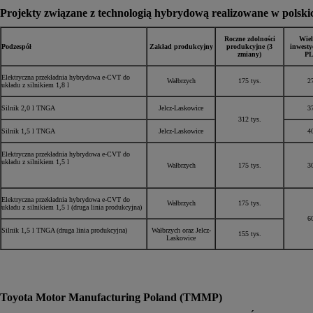
Projekty związane z technologią hybrydową realizowane w polski
Roczne zdolności
Wiel
Podzespół
Zakład produkcyjny
produkcyjne (3
inwesty
zmiany)
PL
Elektryczna przekładnia hybrydowa e-CVT do
Wałbrzych
175 tys.
2
układu z silnikiem 1,8 l
Silnik 2,0 l TNGA
Jelcz-Laskowice
3
312 tys.
Silnik 1,5 l TNGA
Jelcz-Laskowice
4
Elektryczna przekładnia hybrydowa e-CVT do
układu z silnikiem 1,5 l
Wałbrzych
175 tys.
3
Elektryczna przekładnia hybrydowa e-CVT do
Wałbrzych
175 tys.
układu z silnikiem 1,5 l (druga linia produkcyjna)
6
Silnik 1,5 l TNGA (druga linia produkcyjna)
Wałbrzych oraz Jelcz-
155 tys.
Laskowice
Toyota Motor Manufacturing Poland (TMMP)