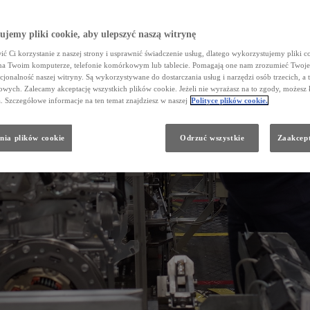
jemy pliki cookie, aby ulepszyć naszą witrynę
ć Ci korzystanie z naszej strony i usprawnić świadczenie usług, dlatego wykorzystujemy pliki co
na Twoim komputerze, telefonie komórkowym lub tablecie. Pomagają one nam zrozumieć Twoje 
cjonalność naszej witryny. Są wykorzystywane do dostarczania usług i narzędzi osób trzecich, a 
wych. Zalecamy akceptację wszystkich plików cookie. Jeżeli nie wyrażasz na to zgody, możesz 
a. Szczegółowe informacje na ten temat znajdziesz w naszej
Polityce plików cookie.
nia plików cookie
Odrzuć wszystkie
Zaakcept