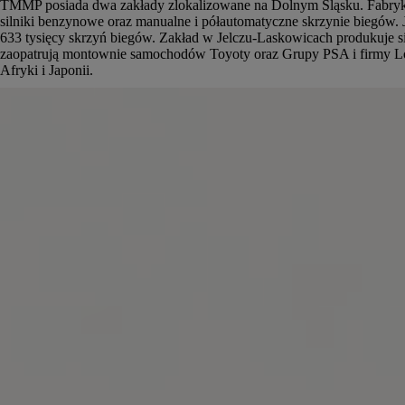
TMMP posiada dwa zakłady zlokalizowane na Dolnym Śląsku. Fabryka
silniki benzynowe oraz manualne i półautomatyczne skrzynie biegów. 
633 tysięcy skrzyń biegów.
Zakład w Jelczu-Laskowicach produkuje si
zaopatrują montownie samochodów Toyoty oraz Grupy PSA i firmy Lotus
Afryki i Japonii.