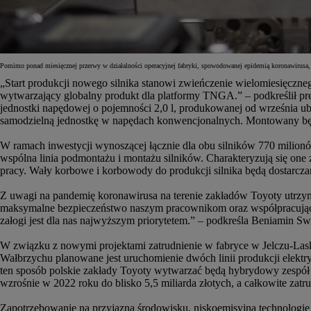
Pomimo ponad miesięcznej przerwy w działalności operacyjnej fabryki, spowodowanej epidemią koronawirusa,
„Start produkcji nowego silnika stanowi zwieńczenie wielomiesięczne
wytwarzający globalny produkt dla platformy TNGA.” – podkreślił pre
jednostki napędowej o pojemności 2,0 l, produkowanej od września u
samodzielną jednostkę w napędach konwencjonalnych. Montowany bę
W ramach inwestycji wynoszącej łącznie dla obu silników 770 milionó
wspólna linia podmontażu i montażu silników. Charakteryzują się on
pracy. Wały korbowe i korbowody do produkcji silnika będą dostarczan
Z uwagi na pandemię koronawirusa na terenie zakładów Toyoty utrzymy
maksymalne bezpieczeństwo naszym pracownikom oraz współpracującym
załogi jest dla nas najwyższym priorytetem.” – podkreśla Beniamin S
W związku z nowymi projektami zatrudnienie w fabryce w Jelczu-Las
Wałbrzychu planowane jest uruchomienie dwóch linii produkcji elektr
ten sposób polskie zakłady Toyoty wytwarzać będą hybrydowy zespół
wzrośnie w 2022 roku do blisko 5,5 miliarda złotych, a całkowite zatr
Zapotrzebowanie na przyjazną środowisku, niskoemisyjną technologi