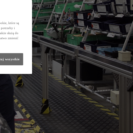
okie, które są
potrzeby i
także służą do
łatwo zmienić
uj wszystkie