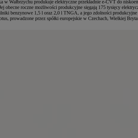
 w Wałbrzychu produkuje elektryczne przekładnie e-CVT do niskoemi
Jej obecne roczne możliwości produkcyjne sięgają 175 tysięcy elektr
lniki benzynowe 1,5 l oraz 2,0 l TNGA, a jego zdolności produkcyjn
, prowadzone przez spółki europejskie w Czechach, Wielkiej Brytanii