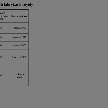
ch fabrykach Toyoty
kość
cji [mln
Start produkcji
N]
78
listopad 2018
70
wrzesień 2019
00
czerwiec 2020
00
kwiecień 2021
do końca
00
2022