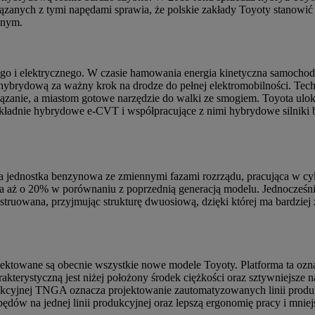
nych z tymi napędami sprawia, że polskie zakłady Toyoty stanowić b
jnym.
i elektrycznego. W czasie hamowania energia kinetyczna samochodu 
ybrydową za ważny krok na drodze do pełnej elektromobilności. Techn
zanie, a miastom gotowe narzędzie do walki ze smogiem. Toyota ulok
zekładnie hybrydowe e-CVT i współpracujące z nimi hybrydowe siln
wa jednostka benzynowa ze zmiennymi fazami rozrządu, pracująca w c
a aż o 20% w porównaniu z poprzednią generacją modelu. Jednocześn
struowana, przyjmując strukturę dwuosiową, dzięki której ma bardziej
projektowane są obecnie wszystkie nowe modele Toyoty. Platforma ta
akterystyczną jest niżej położony środek ciężkości oraz sztywniejsze
kcyjnej TNGA oznacza projektowanie zautomatyzowanych linii produk
dów na jednej linii produkcyjnej oraz lepszą ergonomię pracy i mniej