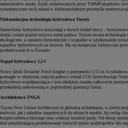
samochodów marki. Sześć realizowanych przez TMMP projektów związa
systematycznie swój udział w elektromobilnym przemyśle motoryzacy
Niskoemisyjna technologia hybrydowa Toyoty
Samochody hybrydowe korzystają z dwóch źródeł mocy – benzynowego 
dzięki czemu pojazd zużywa mniej paliwa. Toyota uważa technologię h
ekologiczne, a zarazem ekonomiczne i wygodne w użytkowaniu rozwią
napędów hybrydowych na świecie. Ma on dostarczać elektryczne pr
produkowanych w Europie.
Napęd hybrydowy 1,5 l
Nowy silnik Dynamic Force Engine o pojemności 1,5 l to 3-cylindro
pomogło w obniżeniu zużycia paliwa i emisji CO2 hybrydowego Yaris
hybrydowa współpracująca z tym silnikiem została całkowicie przekon
przekładnią zastosowaną w poprzedniej generacji Yarisa.
Architektura TNGA
Toyota New Global Architecture to globalna architektura, w której 
nadwozi, jak i układów napędowych do różnych modeli. Jej cechą char
bezpieczeństwa biernego oraz większy komfort jazdy.
Od strony produ
linii umożliwiającą produkowanie różnych typów podzespołów lub napę