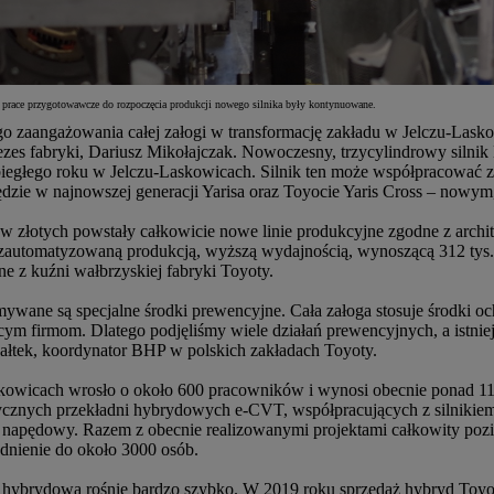
 prace przygotowawcze do rozpoczęcia produkcji nowego silnika były kontynuowane.
go zaangażowania całej załogi w transformację zakładu w Jelczu-Lasko
zes fabryki, Dariusz Mikołajczak.
Nowoczesny, trzycylindrowy silnik 
biegłego roku w Jelczu-Laskowicach. Silnik ten może współpracować 
dzie w najnowszej generacji Yarisa oraz Toyocie Yaris Cross – no
w złotych powstały całkowicie nowe linie produkcyjne zgodne z archit
e zautomatyzowaną produkcją, wyższą wydajnością, wynoszącą 312 tys.
e z kuźni wałbrzyskiej fabryki Toyoty.
wane są specjalne środki prewencyjne. Cała załoga stosuje środki och
 firmom. Dlatego podjęliśmy wiele działań prewencyjnych, a istniej
wałtek, koordynator BHP w polskich zakładach Toyoty.
kowicach wrosło o około 600 pracowników i wynosi obecnie ponad 11
ycznych przekładni hybrydowych e-CVT, współpracujących z silnikiem T
 napędowy. Razem z obecnie realizowanymi projektami całkowity poz
udnienie do około 3000 osób.
ę hybrydową rośnie bardzo szybko. W 2019 roku sprzedaż hybryd Toyo