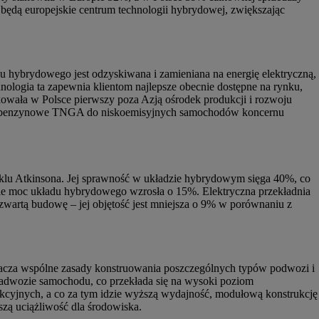
ędą europejskie centrum technologii hybrydowej, zwiększając
hybrydowego jest odzyskiwana i zamieniana na energię elektryczną,
ologia ta zapewnia klientom najlepsze obecnie dostępne na rynku,
owała w Polsce pierwszy poza Azją ośrodek produkcji i rozwoju
iki benzynowe TNGA do niskoemisyjnych samochodów koncernu
yklu Atkinsona. Jej sprawność w układzie hybrydowym sięga 40%, co
ie moc układu hybrydowego wzrosła o 15%. Elektryczna przekładnia
 zwartą budowę – jej objętość jest mniejsza o 9% w porównaniu z
 oznacza wspólne zasady konstruowania poszczególnych typów podwozi
i
 nadwozie samochodu, co przekłada się na wysoki poziom
cyjnych, a co za tym idzie wyższą wydajność, modułową konstrukcję
szą uciążliwość dla środowiska.