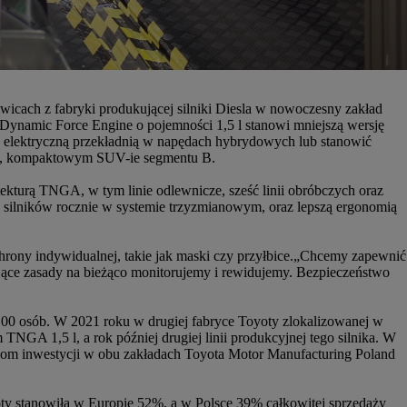
wicach z fabryki produkującej silniki Diesla w nowoczesny zakład
Dynamic Force Engine o pojemności 1,5 l stanowi mniejszą wersję
z elektryczną przekładnią w napędach hybrydowych lub stanowić
wym, kompaktowym SUV-ie segmentu B.
ekturą TNGA, w tym linie odlewnicze, sześć linii obróbczych oraz
 silników rocznie w systemie trzyzmianowym, oraz lepszą ergonomią
rony indywidualnej, takie jak maski czy przyłbice.
„Chcemy zapewnić
ące zasady na bieżąco monitorujemy i rewidujemy. Bezpieczeństwo
00 osób. W 2021 roku w drugiej fabryce Toyoty zlokalizowanej w
NGA 1,5 l, a rok później drugiej linii produkcyjnej tego silnika. W
iom inwestycji w obu zakładach Toyota Motor Manufacturing Poland
ty stanowiła w Europie 52%, a w Polsce 39% całkowitej sprzedaży