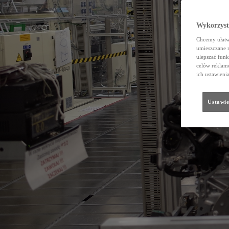
Wykorzystu
Chcemy ułatwi
umieszczane 
ulepszać funk
celów reklamo
ich ustawieni
Ustawie