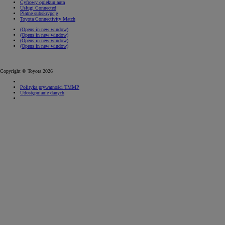
Cyfrowy opiekun auta
Usługi Connected
Płatne subskrypcje
Toyota Connectivity Match
(Opens in new window)
(Opens in new window)
(Opens in new window)
(Opens in new window)
Copyright © Toyota 2026
Polityka prywatności TMMP
Udostępnianie danych