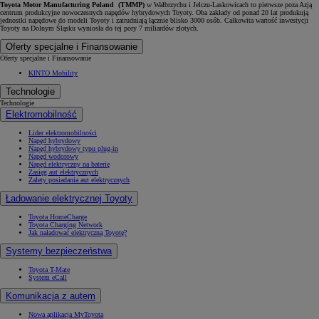
Toyota Motor Manufacturing Poland (TMMP)
w Wałbrzychu i Jelczu-Laskowicach to pierwsze poza Azją
centrum produkcyjne nowoczesnych napędów hybrydowych Toyoty. Oba zakłady od ponad 20 lat produkują
jednostki napędowe do modeli Toyoty i zatrudniają łącznie blisko 3000 osób. Całkowita wartość inwestycji
Toyoty na Dolnym Śląsku wyniosła do tej pory 7 miliardów złotych.
Oferty specjalne i Finansowanie
Oferty specjalne i Finansowanie
KINTO Mobility
Technologie
Technologie
Elektromobilność
Lider elektromobilności
Napęd hybrydowy
Napęd hybrydowy typu plug-in
Napęd wodorowy
Napęd elektryczny na baterię
Zasięg aut elektrycznych
Zalety posiadania aut elektrycznych
Ładowanie elektrycznej Toyoty
Toyota HomeCharge
Toyota Charging Network
Jak naładować elektryczną Toyotę?
Systemy bezpieczeństwa
Toyota T-Mate
System eCall
Komunikacja z autem
Nowa aplikacja MyToyota