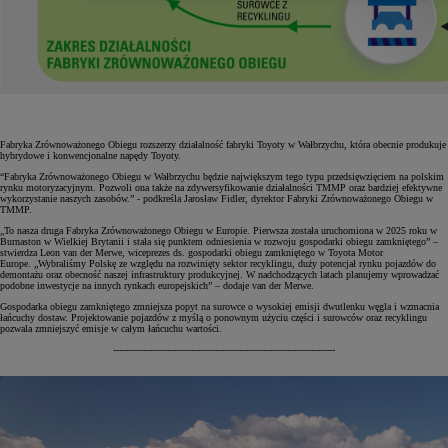
Fabryka Zrównoważonego Obiegu rozszerzy działalność fabryki Toyoty w Wałbrzychu, która obecnie produkuje
hybrydowe i konwencjonalne napędy Toyoty.
“Fabryka Zrównoważonego Obiegu w Wałbrzychu będzie największym tego typu przedsięwzięciem na polskim
rynku motoryzacyjnym. Pozwoli ona także na zdywersyfikowanie działalności TMMP oraz bardziej efektywne
wykorzystanie naszych zasobów.” - podkreśla Jarosław Fidler, dyrektor Fabryki Zrównoważonego Obiegu w
TMMP.
„To nasza druga Fabryka Zrównoważonego Obiegu w Europie. Pierwsza została uruchomiona w 2025 roku w
Burnaston w Wielkiej Brytanii i stała się punktem odniesienia w rozwoju gospodarki obiegu zamkniętego” –
stwierdza Leon van der Merwe, wiceprezes ds. gospodarki obiegu zamkniętego w Toyota Motor
Europe. „Wybraliśmy Polskę ze względu na rozwinięty sektor recyklingu, duży potencjał rynku pojazdów do
demontażu oraz obecność naszej infrastruktury produkcyjnej. W nadchodzących latach planujemy wprowadzać
podobne inwestycje na innych rynkach europejskich” – dodaje van der Merwe.
Gospodarka obiegu zamkniętego zmniejsza popyt na surowce o wysokiej emisji dwutlenku węgla i wzmacnia
łańcuchy dostaw. Projektowanie pojazdów z myślą o ponownym użyciu części i surowców oraz recyklingu
pozwala zmniejszyć emisje w całym łańcuchu wartości.
--------------------------------------------------------------------------