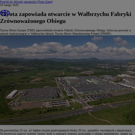
Przejdź do głównej zawartości
(Press Enter)
19 lutego 2026
Toyota zapowiada otwarcie w Wałbrzychu Fabryki
Zrównoważonego Obiegu
Toyota Motor Europe (TME) zapowiedziała otwarcie Fabryki Zrównoważonego Obiegu, która ma powstać w
ramach funkcjonującej w Wałbrzychu fabryki Toyota Motor Manufacturing Poland (TMMP).
Na powierzchni 25 tys. m² będzie rocznie przetwarzanych blisko 20 tys. pojazdów wycofanych z eksploatacji.
Ta inwestycja stanowi kolejny istotny krok w realizacji strategii gospodarki o obiegu zamkniętym, opartej na