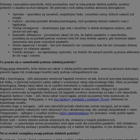
Elementy wyposażenia samochodu, które powinniśmy mieć ze sobą podczas dalekiej podróży, możemy
podzielić w zasadzie na dwie kategorie. Do pierwszej z nich należą wszelkie akcesoria obowiązkowe.
Apteczka – sprawdźmy jej zawartość, uzupełnijmy braki, wymieńmy rzeczy, których ważność już
minęła.
Gaśnica – powinna posiadać aktualną homologację, czyli gwarancję terminu ważności wraz z
legalizacją.
Trójkąt ostrzegawczy – skontrolujmy jego stan i umieśćmy w dobrze dostępnym miejscu, żeby
zawsze był pod ręką.
Kamizelki odblaskowe – powinniśmy zabrać ich tyle, ilu będzie pasażerów w samochodzie,
przydadzą się na przykład podczas wymiany koła lub innej drobnej naprawy, gdy konieczne będzie
opuszczenie auta przez wszystkich pasażerów.
Zestaw naprawczy i lewarek – bez tych elementów nie wymienimy koła lub nie wykonamy drobnej
naprawy we własnym zakresie.
Foteliki dziecięce – nie zapomnijmy sprawdzić, czy foteliki dla naszych pociech są jeszcze adekwatne
do ich wagi i wzrostu.
Co przyda się w samochodzie podczas dalekiej podróży?
Drugą grupę elementów, które dobrze jest zabrać w daleką podróż samochodem, stanowią akcesoria ułatwiające
przewóz bagażu lub zwiększające komfort jazdy podczas wielogodzinnych tras.
Hak z homologacją – jeśli zamierzamy montować bagażnik rowerowy na hak, holować przyczepę kempingową
lub łódkę, w pierwszej kolejności należy zadbać o wcześniejszy zakup odpowiedniego haka. Musi on posiadać
homologację, dlatego lepiej zabrać się za wszelkie formalności z większym wyprzedzeniem.
Bagażnik rowerowy – będzie niezbędny, jeśli zamierzamy zabrać ze sobą rowery. Mogą to być specjalne
uchwyty montowane na bagażniku dachowym lub bagażnik rowerowy montowany na haku z tyłu samochodu.
Bagażnik dachowy i boks – jeśli chcesz zabrać więcej bagażu, przyda się pojemny boks montowany do
bagażnika dachowego. Pełną gamę, w tym
box dachowy, bagażniki i organizery Toyoty
, dobierzesz do
konkretnego modelu.
Aktualne mapy w nawigacji – jeśli nasz samochód posiada wbudowany system nawigacji, już na etapie
planowania podróży wakacyjnej warto zatroszczyć się o aktualizację map, aby uniknąć niespodzianek w trasie.
Ubezpieczenie – zadbajmy o wszelkie możliwe
polisy ubezpieczeniowe
czy assistance, wtedy podróż będzie
przebiegać pod znakiem większego spokoju.
Rolety szyb – istotny element podczas słonecznych dni, zwłaszcza w krajach południowych.
Lodówka – w samochodzie zawsze powinniśmy mieć zapas wody dla wszystkich pasażerów. Jeśli dodatkowo
posiadamy lodówkę zasilaną z gniazdka znajdującego się w kabinie lub bagażniku, to jest dodatkowy plus.
Na co zwrócić szczególną uwagę podczas dalekich podróży?
Po pierwsze – bagaże. Zanim wyruszymy w daleką podróż, weźmy pod uwagę ładowność naszego samochodu.