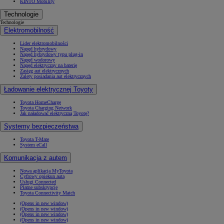
KINTO Mobility
Technologie
Technologie
Elektromobilność
Lider elektromobilności
Napęd hybrydowy
Napęd hybrydowy typu plug-in
Napęd wodorowy
Napęd elektryczny na baterię
Zasięg aut elektrycznych
Zalety posiadania aut elektrycznych
Ładowanie elektrycznej Toyoty
Toyota HomeCharge
Toyota Charging Network
Jak naładować elektryczną Toyotę?
Systemy bezpieczeństwa
Toyota T-Mate
System eCall
Komunikacja z autem
Nowa aplikacja MyToyota
Cyfrowy opiekun auta
Usługi Connected
Płatne subskrypcje
Toyota Connectivity Match
(Opens in new window)
(Opens in new window)
(Opens in new window)
(Opens in new window)