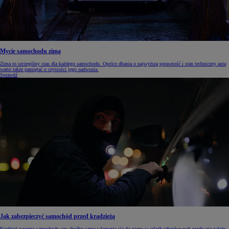
Mycie samochodu zimą
Zima to szczególny czas dla każdego samochodu. Oprócz dbania o najwyższą sprawność i stan techniczny auta
warto także pamiętać o czystości jego nadwozia.
Sprawdź
Jak zabezpieczyć samochód przed kradzieżą
Kradzież naszego samochodu czy choćby samo włamanie się do niego w celach rabunkowych nigdy nie należy