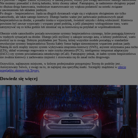
Nie możemy przesadzić z ilością ładunku, który chcemy zabrać. Pamiętajmy, że nadmiernie obciążony pojazd
to dłuższa droga hamowania, trudniejsze manewrowanie czy większa podatność na usterki związane
z zawieszeniem lub układem jezdnym.
Po drugie – bezpieczeństwo. Jazda na długich dystansach wiąże się z większym obciążeniem nie tylko
samochodu, ale także samego kierowcy. Dlatego bardzo ważne jest zachowanie podstawowych zasad
bezpieczeństwa na drodze, a ponadto troska o wypoczynek, świeżość umysłu i dobrą widoczność. Kierowca
powinien być zawsze wypoczęty i wyspany przed podróżą, a jeśli planujemy wielogodzinne trasy, warto
zatrzymywać się co kilka godzin lub zmieniać się za kierownicą na przykład ze współmałżonkiem.
Obecnie wiele samochodów posiada nowoczesne systemy bezpieczeństwa czynnego, które pomagają kierowcy
w trudnych sytuacjach na drodze. Dlatego jeśli myślimy o zakupie nowego auta, a lubimy podróżować, warto
zwrócić na to uwagę. Dobrym przykładem jest Toyota, której wszystkie modele posiadają w standardzie
rewolucyjne systemy bezpieczeństwa Toyota Safety Sense będące nieocenionym wsparciem podczas jazdy.
Należą do nich między innymi system wykrywania zmęczenia kierowcy (SWS), asystent utrzymania pasa ruchu
(LTA), układ wczesnego reagowania w razie ryzyka zderzenia (PCS), inteligentny tempomat adaptacyjny
(IACC) czy system powiadamiania ratunkowego (eCall). Pamiętajmy jednak, że żaden system bezpieczeństwa
nie zwalnia kierowcy z zachowania czujności i stosowania się do zasad ruchu drogowego.
Oczywiście, najlepszym miejscem, w którym profesjonalnie przygotujesz Toyotę do podróży jest...
Autoryzowany Serwis, z uwagi na to, że najlepiej zna specyfikę marki. Szczegóły znajdziesz w
ofercie
przeglądów okresowych Toyoty.
Dowiedz się więcej