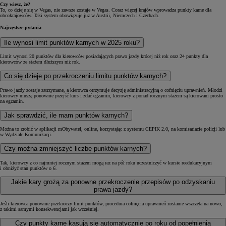
Czy wiesz, że?
To, co dzieje się w Vegas, nie zawsze zostaje w Vegas. Coraz więcej krajów wprowadza punkty karne dla
obcokrajowców. Taki system obowiązuje już w Austrii, Niemczech i Czechach.
Najczęstsze pytania
Ile wynosi limit punktów karnych w 2025 roku?
Limit wynosi 20 punktów dla kierowców posiadających prawo jazdy krócej niż rok oraz 24 punkty dla
kierowców ze stażem dłuższym niż rok.
Co się dzieje po przekroczeniu limitu punktów karnych?
Prawo jazdy zostaje zatrzymane, a kierowca otrzymuje decyzję administracyjną o cofnięciu uprawnień. Młodzi
kierowcy muszą ponownie przejść kurs i zdać egzamin, kierowcy z ponad rocznym stażem są kierowani prosto
na egzamin.
Jak sprawdzić, ile mam punktów karnych?
Można to zrobić w aplikacji mObywatel, online, korzystając z systemu CEPIK 2.0, na komisariacie policji lub
w Wydziale Komunikacji.
Czy można zmniejszyć liczbę punktów karnych?
Tak, kierowcy z co najmniej rocznym stażem mogą raz na pół roku uczestniczyć w kursie reedukacyjnym
i obniżyć stan punktów o 6.
Jakie kary grożą za ponowne przekroczenie przepisów po odzyskaniu
prawa jazdy?
Jeśli kierowca ponownie przekroczy limit punktów, procedura cofnięcia uprawnień zostanie wszczęta na nowo,
z takimi samymi konsekwencjami jak wcześniej.
Czy punkty karne kasują się automatycznie po roku od popełnienia