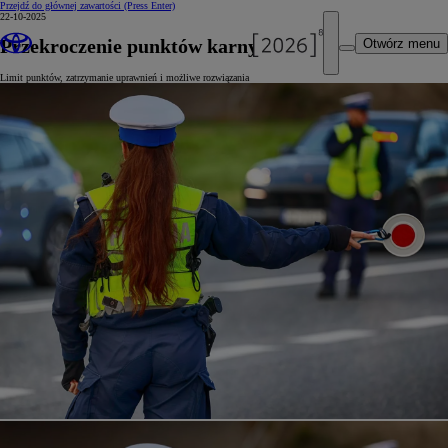
Przejdź do głównej zawartości
(Press Enter)
22-10-2025
Przekroczenie punktów karnych
Otwórz menu
Limit punktów, zatrzymanie uprawnień i możliwe rozwiązania