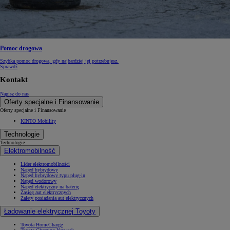
Pomoc drogowa
Szybka pomoc drogowa, gdy najbardziej jej potrzebujesz.
Sprawdź
Kontakt
Napisz do nas
Oferty specjalne i Finansowanie
Oferty specjalne i Finansowanie
KINTO Mobility
Technologie
Technologie
Elektromobilność
Lider elektromobilności
Napęd hybrydowy
Napęd hybrydowy typu plug-in
Napęd wodorowy
Napęd elektryczny na baterię
Zasięg aut elektrycznych
Zalety posiadania aut elektrycznych
Ładowanie elektrycznej Toyoty
Toyota HomeCharge