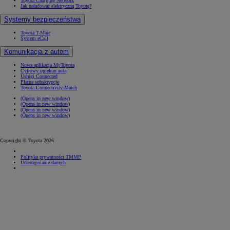
Toyota Charging Network
Jak naładować elektryczną Toyotę?
Systemy bezpieczeństwa
Toyota T-Mate
System eCall
Komunikacja z autem
Nowa aplikacja MyToyota
Cyfrowy opiekun auta
Usługi Connected
Płatne subskrypcje
Toyota Connectivity Match
(Opens in new window)
(Opens in new window)
(Opens in new window)
(Opens in new window)
Copyright © Toyota 2026
Polityka prywatności TMMP
Udostępnianie danych