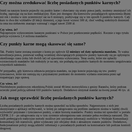
Czy można zredukować liczbę posiadanych punktów karnych?
Jeżeli na naszym koncie pojawiły się punkty karne i obawiamy się utraty prawa jazdy, możemy zmniejszyć ich
liczbę, zapisując się na kurs reedukacyjny. Kurs jest dostępny dla kierowców posiadających uprawnienia dłużej
niż rok i można w nim uczestniczyć raz na 6 miesięcy, pozbywając się w ten sposób 6 punktów karnych. Cały
kurs to dwa dni wykładów (8 lekcji dziennie), a jego koszt wynosi 500 zł, choć według niektórych doniesień
ta cena ma niebawem znacząco wzrosnąć i sięgać nawet 2500 zł.
Czy wiesz, że?
Najczęstszym wykroczeniem karanym punktami w Polsce jest przekroczenie prędkości. Rocznie z tego tytułu
policja wystawia 2,4 miliona mandatów.
Czy punkty karne mogą skasować się same?
Tak. Punkty karne zostaną usunięte z konta po upływie
12 miesięcy od daty opłacenia mandatu.
To ważna
nowelizacja prawa, ponieważ według wcześniej obowiązujących przepisów punkty kasowały się po upłynięciu
określonego czasu (roku lub dwóch lat) od ujawnienia wykroczenia. Teraz osoby, które nie opłaciły
wystawionych mandatów lub rozłożyły je na raty, nie pozbędą się punktów karnych do momentu uregulowania
wszystkich należności.
W przypadku, gdy kierowca odmawia przyjęcia mandatu, na jego koncie pojawiają się tzw. punkty
tymczasowe, które nie sumują się z przyznanymi punktami do momentu wydania orzeczenia przez sąd
rozpatrujący jego sprawę.
Czy wiesz, że?
Niechlubnym punktowym rekordzistą Polski został 48-letni motocyklista z gminy Baranów, który podczas
ucieczki przed policją uzbierał 610 punktów karnych. Dodatkowo otrzymał mandat na kwotę ponad 46 tys. zł.
Jak mogę sprawdzić liczbę posiadanych punktów karnych?
Liczbę posiadanych punktów karnych można sprawdzić na kilka sposobów. Najprostszym z nich jest
skorzystanie z aplikacji mObywatel, w której po zalogowaniu się profilem zaufanym można w każdej chwili
wyświetlić przyznane i tymczasowe punkty, a także historię mandatów. Punkty można też sprawdzić w portalu
CEPIK 2.0 – po zalogowaniu się w tym systemie udostępniona nam zostanie pełna ewidencja naruszeń. Dla
osób preferujących tradycyjne metody możliwe jest uzyskanie informacji osobiście w Wydziale Komunikacji
komunikacji lub starostwie, gdzie wydawany jest oficjalny druk z aktualnym stanem punktów. Dodatkowo,
funkcjonariusze policji mogą udzielić informacji o posiadanych punktach na komisariacie lub podczas kontroli
drogowej.