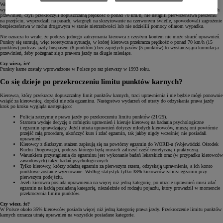
Według najnowszego taryfikatora maksymalna kara, jaką policja może nałożyć na kierującego za pojedyncze
wykroczenie, to 15 punktów karnych. Tak surowo penalizowani są kierowcy, którzy dopuścili się najcięższych
przewinień, czyli przekroczyli dopuszczalną prędkość o ponad 70 km/h, nie ustąpili pierwszeństwa pieszemu
na przejściu, wyprzedzali na pasach, wtargnęli na skrzyżowanie na czerwonym świetle, spowodowali zagrożenie
bezpieczeństwa w ruchu drogowym w stanie nietrzeźwości lub nie udzielili pomocy ofiarom wypadku.
Nie oznacza to wcale, że podczas jednego zatrzymania kierowca z czystym kontem nie może stracić uprawnień.
Punkty się sumują, więc teoretyczna sytuacja, w której kierowca przekracza prędkość o ponad 70 km/h (15
punktów) podczas jazdy buspasem (6 punktów.) bez zapiętych pasów (5 punktów) to wystarczająca kumulacja
przewinień, żeby pożegnać się z prawem jazdy na długie miesiące.
Czy wiesz, że?
Punkty karne zostały wprowadzone w Polsce po raz pierwszy w 1993 roku.
Co się dzieje po przekroczeniu limitu punktów karnych?
Kierowca, który przekracza dopuszczalny limit punktów karnych, traci uprawnienia i nie będzie mógł ponownie
wsiąść za kierownicę, dopóki nie zda egzaminu. Następstwo wydarzeń od utraty do odzyskania prawa jazdy
krok po kroku wygląda następująco:
Policja zatrzymuje prawo jazdy po przekroczeniu limitu punktów (21/25).
Starosta wydaje decyzję o cofnięciu uprawnień i kieruje kierowcę na badania psychologiczne
i egzamin sprawdzający. Jeżeli utrata uprawnień dotyczy młodych kierowców, muszą oni powtórnie
przejść całą procedurę, ukończyć kurs i zdać egzamin, tak jakby nigdy wcześniej nie posiadali
uprawnień.
Kierowcy z dłuższym stażem zapisują się na powtórny egzamin do WORD-u (Wojewódzki Ośrodek
Ruchu Drogowego), podczas którego będą musieli zaliczyć część teoretyczną i praktyczną.
Warunkiem przystąpienia do egzaminu jest wykonanie badań lekarskich oraz (w przypadku kierowców
zawodowych) także badań psychologicznych.
Tylko kierowcy, którzy zdadzą egzamin za pierwszym razem, odzyskają uprawnienia, a ich konto
punktowe zostanie wyzerowane. Według statystyk tylko 38% kierowców zalicza egzamin przy
pierwszym podejściu.
Jeżeli kierowca posiada uprawnienia na więcej niż jedną kategorię, po utracie uprawnień musi zdać
egzamin na każdą posiadaną kategorię, niezależnie od rodzaju pojazdu, który prowadził w momencie
przekroczenia limitu punktów.
Czy wiesz, że?
W Polsce około 35% kierowców posiada więcej niż jedną kategorię prawa jazdy. Przekroczenie limitu punktów
karnych oznacza utratę uprawnień na wszystkie posiadane kategorie.