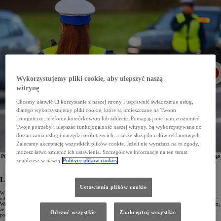
Wykorzystujemy pliki cookie, aby ulepszyć naszą
witrynę
Chcemy ułatwić Ci korzystanie z naszej strony i usprawnić świadczenie usług,
dlatego wykorzystujemy pliki cookie, które są umieszczane na Twoim
komputerze, telefonie komórkowym lub tablecie. Pomagają one nam zrozumieć
Twoje potrzeby i ulepszać funkcjonalność naszej witryny. Są wykorzystywane do
dostarczania usług i narzędzi osób trzecich, a także służą do celów reklamowych.
Zalecamy akceptację wszystkich plików cookie. Jeżeli nie wyrażasz na to zgody,
możesz łatwo zmienić ich ustawienia. Szczegółowe informacje na ten temat
Punkty karne to dla wielu kierowców dużo dotkliwsza kara niż mandat. Przekroczenie dopuszczalnego
znajdziesz w naszej
Polityce plików cookie.
limitu oznacza utratę prawa jazdy i szereg nieprzyjemności. Dowiedz się, jak działają punkty karne
w Polsce i co trzeba zrobić, gdy na Twoim koncie pojawi się ich zbyt wiele.
Limity punktów karnych
Ustawienia plików cookie
W Polsce obowiązują dwa różne limity punktów karnych, które zależą od stażu posiadania prawa jazdy. Dla
młodych kierowców, czyli takich, którzy korzystają z uprawnień krócej niż rok, ten limit wynosi 20 punktów.
Wszystkich pozostałych uczestników ruchu obowiązuje limit 24 punktów. To, o czym należy pamiętać, to fakt,
że są to maksymalne dopuszczalne limity posiadanych punktów i dopiero przekroczenie tych wartości jest
Odrzuć wszystkie
Zaakceptuj wszystkie
podstawą do utraty uprawnień.