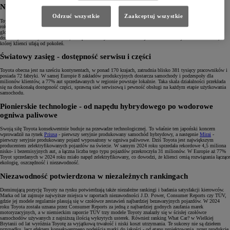
Największa marka motoryzacyjna na świecie
Odrzuć wszystkie
Zaakceptuj wszystkie
Toyota posiada - nieprzerwanie od 15 lat - tytuł największego producenta samochodów na świecie. W 2024
roku marka wyprodukowała 10,6 miliona pojazdów i sprzedała 10,8 miliona, utrzymując pozycję lidera
globalnego rynku motoryzacyjnego, a jej wartość wyceniana jest na niemal 73 miliardy dolarów. Rynkowa
dominacja to nie tylko efekt skali, lecz przede wszystkim konsekwencji w dostarczaniu jakości i trwałości,
której klienci ufają od pokoleń.
Światowy zasięg - dostępność serwisu i części
Toyota obecna jest na sześciu kontynentach, w ponad 170 krajach, zatrudnia blisko 381 tysięcy pracowników i
posiada 72 fabryki. W samej Europie 8 zakładów produkcyjnych dostarcza samochody i podzespoły dla
milionów klientów, a 77% aut sprzedawanych w regionie powstaje lokalnie. Taka skala działalności przekłada
się na doskonałą dostępność części, sprawną sieć serwisową i pewność obsługi na każdym etapie użytkowania
samochodu.
Pionierskie technologie - od napędu hybrydowego po wodorowe
ogniwa paliwowe
Swoją siłę Toyota konsekwentnie buduje na przewadze technologicznej. To właśnie ten japoński koncern
wprowadził na rynek
Priusa
- pierwszy seryjnie produkowany samochód hybrydowy, a następnie
Mirai
-
pierwszy seryjnie produkowany pojazd wyposażony w ogniwa paliwowe. Dziś Toyota jest największym
producentem zelektryfikowanych pojazdów na świecie. W samym 2024 roku sprzedała rekordowe 4,5 miliona
nisko- i bezemisyjnych aut, a łączna liczba tego typu pojazdów przekroczyła 31 milionów. W Europie aż 77%
Toyot sprzedanych w 2024 roku miało napęd zelektryfikowany, co dowodzi, że klienci cenią rozwiązania łączące
ekologię, oszczędność i niezawodność.
Niezawodność potwierdzona w niezależnych rankingach
Dominującą pozycję Toyoty na rynku potwierdzają także niezależne rankingi i badania satysfakcji kierowców.
Marka od lat zajmuje najwyższe miejsca w raportach niezawodności J.D. Power, Consumer Reports czy TÜV,
gdzie jej modele regularnie plasują się w czołówce zestawień najbardziej bezawaryjnych pojazdów. W 2024
roku Toyota została uznana przez Consumer Reports za jedną z najbardziej godnych zaufania marek
motoryzacyjnych, a w niemieckim raporcie TÜV trzy modele Toyoty znalazły się w ścisłej czołówce
samochodów używanych z najniższą ilością wykrytych usterek. Również ranking What Car? w Wielkiej
Brytanii od lat wyróżnia Toyotę za wyjątkową trwałość i niski koszt utrzymania. Te sukcesy nie są dziełem
przypadku, lecz efektem konsekwentnego podejścia marki do jakości - od etapu projektowania, przez produkcję,