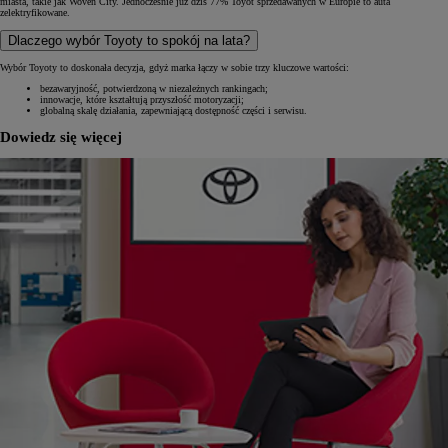
miasta, takie jak Woven City. Jednocześnie już dziś 77% Toyot sprzedawanych w Europie to auta
zelektryfikowane.
Dlaczego wybór Toyoty to spokój na lata?
Wybór Toyoty to doskonała decyzja, gdyż marka łączy w sobie trzy kluczowe wartości:
bezawaryjność, potwierdzoną w niezależnych rankingach;
innowacje, które kształtują przyszłość motoryzacji;
globalną skalę działania, zapewniającą dostępność części i serwisu.
Dowiedz się więcej