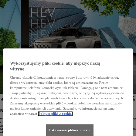
Wykorzystujemy pliki cookie, aby ulepszyć naszą
witrynę
Chcemy ułatwić Ci korzystanie z naszej strony i usprawnić świadczenie usług,
dlatego wykorzystujemy pliki cookie, które są umieszczane na Twoim
komputerze, telefonie komórkowym lub tablecie. Pomagają one nam zrozumieć
Twoje potrzeby i ulepszać funkcjonalność naszej witryny. Są wykorzystywane do
Potwierdzona niezawodność, zaawansowane technologie, patenty i innowacje - istnieje wiele powodów,
dostarczania usług i narzędzi osób trzecich, a także służą do celów reklamowych.
dla których Toyota to idealny wybór dla osób, które chcą zapewnić sobie bezproblemową eksploatację
samochodu przez długie lata. Poznajmy najważniejsze z nich.
Zalecamy akceptację wszystkich plików cookie. Jeżeli nie wyrażasz na to zgody,
możesz łatwo zmienić ich ustawienia. Szczegółowe informacje na ten temat
Niezawodność budowana przez dekady
znajdziesz w naszej
Polityce plików cookie.
W Polsce od lat 90., a na świecie od wielu dziesięcioleci, pojazdy Toyoty nieodłącznie kojarzą się z solidnością
i bezawaryjnością. Dziś, gdy na rynku pojawia się coraz więcej producentów, a nowoczesne technologie
zmieniają oblicze motoryzacji, integrując samochody z ekosystemem inteligentnych urządzeń, to
właśnie
sprawdzone rozwiązania Toyoty
pozostają gwarancją spokoju na lata. Przyjrzyjmy się, co sprawia, że to
Ustawienia plików cookie
właśnie Toyota jest pierwszym wyborem dla kierowców.