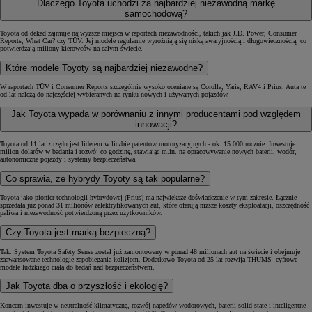
Dlaczego Toyota uchodzi za najbardziej niezawodną markę
samochodową?
Toyota od dekad zajmuje najwyższe miejsca w raportach niezawodności, takich jak J.D. Power, Consumer
Reports, What Car? czy TÜV. Jej modele regularnie wyróżniają się niską awaryjnością i długowiecznością, co
potwierdzają miliony kierowców na całym świecie.
Które modele Toyoty są najbardziej niezawodne?
W raportach TÜV i Consumer Reports szczególnie wysoko oceniane są Corolla, Yaris, RAV4 i Prius. Auta te
od lat należą do najczęściej wybieranych na rynku nowych i używanych pojazdów.
Jak Toyota wypada w porównaniu z innymi producentami pod względem
innowacji?
Toyota od 11 lat z rzędu jest liderem w liczbie patentów motoryzacyjnych - ok. 15 000 rocznie. Inwestuje
milion dolarów w badania i rozwój co godzinę, stawiając m.in. na opracowywanie nowych baterii, wodór,
autonomiczne pojazdy i systemy bezpieczeństwa.
Co sprawia, że hybrydy Toyoty są tak popularne?
Toyota jako pionier technologii hybrydowej (Prius) ma największe doświadczenie w tym zakresie. Łącznie
sprzedała już ponad 31 milionów zelektryfikowanych aut, które oferują niższe koszty eksploatacji, oszczędność
paliwa i niezawodność potwierdzoną przez użytkowników.
Czy Toyota jest marką bezpieczną?
Tak. System Toyota Safety Sense został już zamontowany w ponad 48 milionach aut na świecie i obejmuje
zaawansowane technologie zapobiegania kolizjom. Dodatkowo Toyota od 25 lat rozwija THUMS -cyfrowe
modele ludzkiego ciała do badań nad bezpieczeństwem.
Jak Toyota dba o przyszłość i ekologię?
Koncern inwestuje w neutralność klimatyczną, rozwój napędów wodorowych, baterii solid-state i inteligentne