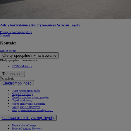
Zalety korzystania z Autoryzowanego Serwisu Toyoty
Poznaj najważniejsze plusy
Sprawdź
Kontakt
Napisz do nas
Oferty specjalne i Finansowanie
Oferty specjalne i Finansowanie
KINTO Mobility
Technologie
Technologie
Elektromobilność
Lider elektromobilności
Napęd hybrydowy
Napęd hybrydowy typu plug-in
Napęd wodorowy
Napęd elektryczny na baterię
Zasięg aut elektrycznych
Zalety posiadania aut elektrycznych
Ładowanie elektrycznej Toyoty
Toyota HomeCharge
Toyota Charging Network