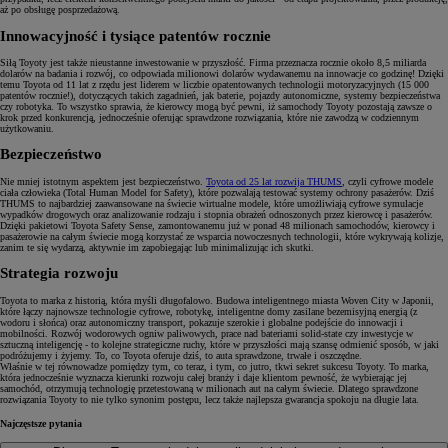
aż po obsługę posprzedażową.
Innowacyjność i tysiące patentów rocznie
Siłą Toyoty jest także nieustanne inwestowanie w przyszłość. Firma przeznacza rocznie około 8,5 miliarda
dolarów na badania i rozwój, co odpowiada milionowi dolarów wydawanemu na innowacje co godzinę! Dzięki
temu Toyota od 11 lat z rzędu jest liderem w liczbie opatentowanych technologii motoryzacyjnych (15 000
patentów rocznie!), dotyczących takich zagadnień, jak baterie, pojazdy autonomiczne, systemy bezpieczeństwa
czy robotyka. To wszystko sprawia, że kierowcy mogą być pewni, iż samochody Toyoty pozostają zawsze o
krok przed konkurencją, jednocześnie oferując sprawdzone rozwiązania, które nie zawodzą w codziennym
użytkowaniu.
Bezpieczeństwo
Nie mniej istotnym aspektem jest bezpieczeństwo.
Toyota od 25 lat rozwija THUMS
, czyli cyfrowe modele
ciała człowieka (Total Human Model for Safety), które pozwalają testować systemy ochrony pasażerów. Dziś
THUMS to najbardziej zaawansowane na świecie wirtualne modele, które umożliwiają cyfrowe symulacje
wypadków drogowych oraz analizowanie rodzaju i stopnia obrażeń odnoszonych przez kierowcę i pasażerów.
Dzięki pakietowi Toyota Safety Sense, zamontowanemu już w ponad 48 milionach samochodów, kierowcy i
pasażerowie na całym świecie mogą korzystać ze wsparcia nowoczesnych technologii, które wykrywają kolizje,
zanim te się wydarzą, aktywnie im zapobiegając lub minimalizując ich skutki.
Strategia rozwoju
Toyota to marka z historią, która myśli długofalowo. Budowa inteligentnego miasta Woven City w Japonii,
które łączy najnowsze technologie cyfrowe, robotykę, inteligentne domy zasilane bezemisyjną energią (z
wodoru i słońca) oraz autonomiczny transport, pokazuje szerokie i globalne podejście do innowacji i
mobilności. Rozwój wodorowych ogniw paliwowych, prace nad bateriami solid-state czy inwestycje w
sztuczną inteligencję - to kolejne strategiczne ruchy, które w przyszłości mają szansę odmienić sposób, w jaki
podróżujemy i żyjemy. To, co Toyota oferuje dziś, to auta sprawdzone, trwałe i oszczędne.
Właśnie w tej równowadze pomiędzy tym, co teraz, i tym, co jutro, tkwi sekret sukcesu Toyoty. To marka,
która jednocześnie wyznacza kierunki rozwoju całej branży i daje klientom pewność, że wybierając jej
samochód, otrzymują technologię przetestowaną w milionach aut na całym świecie. Dlatego sprawdzone
rozwiązania Toyoty to nie tylko synonim postępu, lecz także najlepsza gwarancja spokoju na długie lata.
Najczęstsze pytania