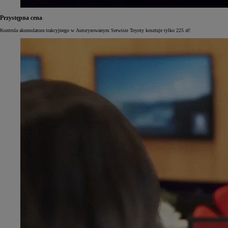
Przystępna cena
Kontrola akumulatora trakcyjnego w Autoryzowanym Serwisie Toyoty kosztuje tylko 225 zł!