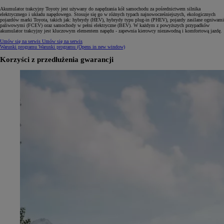
Akumulator trakcyjny Toyoty jest używany do napędzania kół samochodu za pośrednictwem silnika
elektrycznego i układu napędowego. Stosuje się go w różnych typach najnowocześniejszych, ekologicznych
pojazdów marki Toyota, takich jak: hybrydy (HEV), hybrydy typu plug-in (PHEV), pojazdy zasilane ogniwami
paliwowymi (FCEV) oraz samochody w pełni elektryczne (BEV). W każdym z powyższych przypadków
akumulator trakcyjny jest kluczowym elementem napędu - zapewnia kierowcy niezawodną i komfortową jazdę.
Umów się na serwis
Umów się na serwis
Warunki programu
Warunki programu
(Opens in new window)
Korzyści z przedłużenia gwarancji