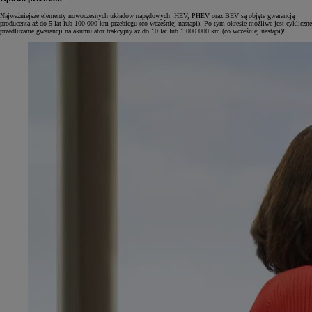
Najważniejsze elementy nowoczesnych układów napędowych: HEV, PHEV oraz BEV są objęte gwarancją
producenta aż do 5 lat lub 100 000 km przebiegu (co wcześniej nastąpi). Po tym okresie możliwe jest cykliczne
przedłużanie gwarancji na akumulator trakcyjny aż do 10 lat lub 1 000 000 km (co wcześniej nastąpi)!