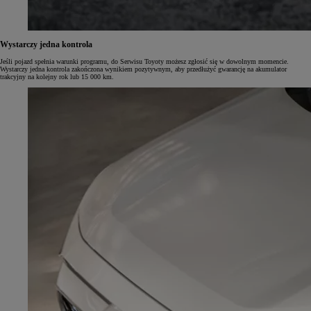
Wystarczy jedna kontrola
Jeśli pojazd spełnia warunki programu, do Serwisu Toyoty możesz zgłosić się w dowolnym momencie.
Wystarczy jedna kontrola zakończona wynikiem pozytywnym, aby przedłużyć gwarancję na akumulator
trakcyjny na kolejny rok lub 15 000 km.