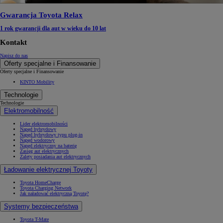
Gwarancja Toyota Relax
1 rok gwarancji dla aut w wieku do 10 lat
Kontakt
Napisz do nas
Oferty specjalne i Finansowanie
Oferty specjalne i Finansowanie
KINTO Mobility
Technologie
Technologie
Elektromobilność
Lider elektromobilności
Napęd hybrydowy
Napęd hybrydowy typu plug-in
Napęd wodorowy
Napęd elektryczny na baterię
Zasięg aut elektrycznych
Zalety posiadania aut elektrycznych
Ładowanie elektrycznej Toyoty
Toyota HomeCharge
Toyota Charging Network
Jak naładować elektryczną Toyotę?
Systemy bezpieczeństwa
Toyota T-Mate