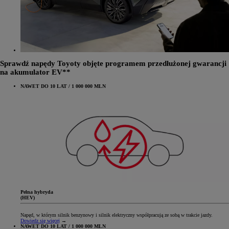
Sprawdź napędy Toyoty objęte programem przedłużonej gwarancji
na akumulator EV**
NAWET DO 10 LAT / 1 000 000 MLN
Pełna hybryda
(HEV)
Napęd, w którym silnik benzynowy i silnik elektryczny współpracują ze sobą w trakcie jazdy.
Dowiedz się więcej
→
NAWET DO 10 LAT / 1 000 000 MLN