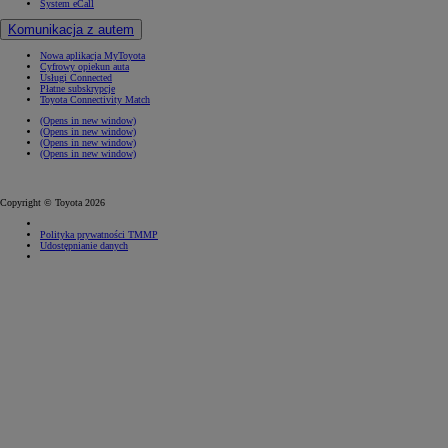
System eCall
Komunikacja z autem
Nowa aplikacja MyToyota
Cyfrowy opiekun auta
Usługi Connected
Płatne subskrypcje
Toyota Connectivity Match
(Opens in new window)
(Opens in new window)
(Opens in new window)
(Opens in new window)
Copyright © Toyota 2026
Polityka prywatności TMMP
Udostępnianie danych