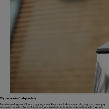
Wyższa wartość odsprzedaży
Posiadanie ważnego certyfikatu z pozytywnym wynikiem kontroli akumulatora trakcyjnego jest istotne przy
odsprzedaży pojazdu, gdyż przedłużona gwarancja przechodzi na kolejnego właściciela pojazdu. Takie auta