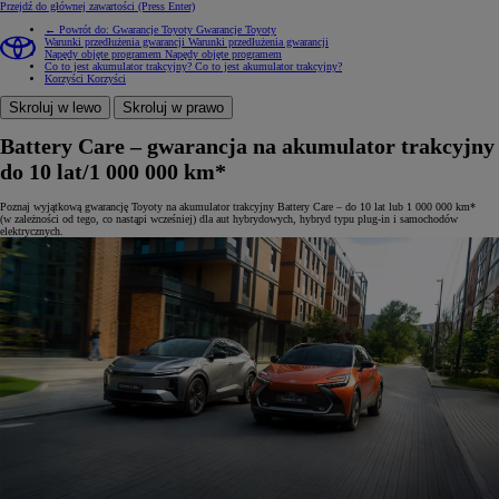
Przejdź do głównej zawartości
(Press Enter)
← Powrót do: Gwarancje Toyoty
Gwarancje Toyoty
Warunki przedłużenia gwarancji
Warunki przedłużenia gwarancji
Napędy objęte programem
Napędy objęte programem
Co to jest akumulator trakcyjny?
Co to jest akumulator trakcyjny?
Korzyści
Korzyści
Skroluj w lewo
Skroluj w prawo
Battery Care – gwarancja na akumulator trakcyjny
do 10 lat/1 000 000 km*
Poznaj wyjątkową gwarancję Toyoty na akumulator trakcyjny Battery Care – do 10 lat lub 1 000 000 km*
(w zależności od tego, co nastąpi wcześniej) dla aut hybrydowych, hybryd typu plug-in i samochodów
elektrycznych.