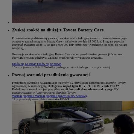
Zyskaj spokój na dłużej z Toyota Battery Care
Po zakończeniu podstawowej gwarancji na akumulator trakcyjny możesz co roku odnawiać jego
ochronę w ramach programu Battery Care – na kolejny rok lub 15 000 km. Program pozwala
utrzymać gwarancję aż do 10 lat lub 1 000 000 km* przebiegu (w zależności od tego, co nastąpi
wcześniej).
Gwarancja na akumulator trakcyjny Battery Care nie jest przedłużeniem gwarancji fabrycznej,
obowiązuje ona na odrębnych zasadach określonych w warunkach programu.
Umów się na serwis
Umów się na serwis
* Gwarancja nawet do 10 lat / 1 000 000 km przebiegu, w zależności od tego, co wystąpi wcześniej.
Poznaj warunki przedłużenia gwarancji
Przedłużona gwarancja na akumulator trakcyjny EV przysługuje każdemu posiadaczowi Toyoty
wyposażonej w innowacyjny, ekologiczny
napęd typu HEV
,
PHEV, BEV lub FCEV*
.
Dodatkowym warunkiem jest pomyślny wynik
kontroli akumulatora trakcyjnego EV
przeprowadzonej w Autoryzowanym Serwisie Toyoty.
Warunki programu
Warunki programu
(Opens in new window)
* Z programu wyłączone są elektryczne modele PROACE.