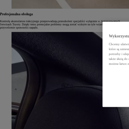
Profesjonalna obsługa
Kontrolę akumulatora trakcyjnego przeprowadzają przeszkoleni specjaliści wyłącznie w Autoryzowanych
Serwisach Toyoty. Dzięki temu potencjalne problemy mogą zostać wykryte na tyle wcześnie, że możliwe będzie
przywrócenie sprawności napędu.
Wykorzystuj
Chcemy ułatwić
które są umie
potrzeby i ule
także służą do
możesz łatwo z