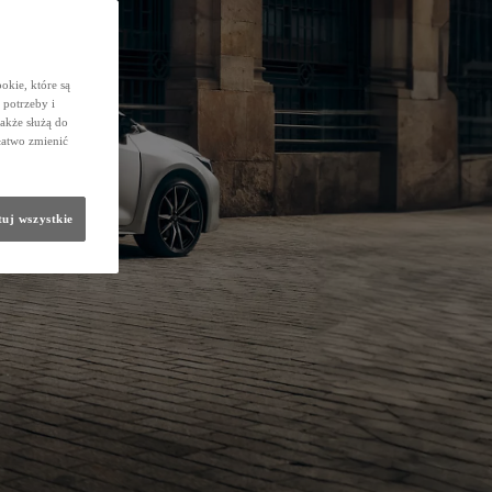
okie, które są
potrzeby i
także służą do
łatwo zmienić
uj wszystkie