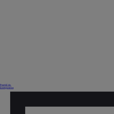
Przejdź do
konfiguratora