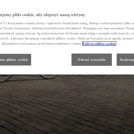
jemy pliki cookie, aby ulepszyć naszą witrynę
ć Ci korzystanie z naszej strony i usprawnić świadczenie usług, dlatego wykorzystujemy pliki co
na Twoim komputerze, telefonie komórkowym lub tablecie. Pomagają one nam zrozumieć Twoje 
cjonalność naszej witryny. Są wykorzystywane do dostarczania usług i narzędzi osób trzecich, a 
wych. Zalecamy akceptację wszystkich plików cookie. Jeżeli nie wyrażasz na to zgody, możesz 
a. Szczegółowe informacje na ten temat znajdziesz w naszej
Polityce plików cookie.
nia plików cookie
Odrzuć wszystkie
Zaakcept