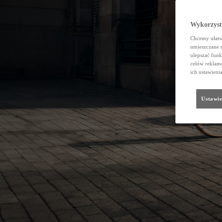
Wykorzystu
Chcemy ułatwi
umieszczane 
ulepszać funk
celów reklamo
ich ustawieni
Ustawie