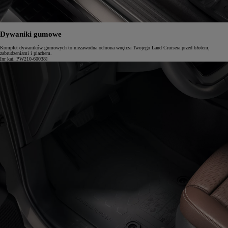
Dywaniki gumowe
Komplet dywaników gumowych to niezawodna ochrona wnętrza Twojego Land Cruisera przed błotem,
zabrudzeniami i piachem.
[nr kat. PW210-60038]