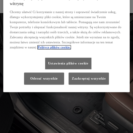
witrynę
Akcesoria ochronne pozwolą Ci cieszyć się komfortowym użytkowaniem auta na co dzień i zabezpieczą
Twojego Land Cruisera przed uszkodzeniami i zabrudzeniami.
Chcemy ułatwić Ci korzystanie z naszej strony i usprawnić świadczenie usług,
dlatego wykorzystujemy pliki cookie, które są umieszczane na Twoim
komputerze, telefonie komórkowym lub tablecie. Pomagają one nam zrozumieć
Twoje potrzeby i ulepszać funkcjonalność naszej witryny. Są wykorzystywane do
dostarczania usług i narzędzi osób trzecich, a także służą do celów reklamowych.
Zalecamy akceptację wszystkich plików cookie. Jeżeli nie wyrażasz na to zgody,
możesz łatwo zmienić ich ustawienia. Szczegółowe informacje na ten temat
znajdziesz w naszej
Polityce plików cookie.
Ustawienia plików cookie
Odrzuć wszystkie
Zaakceptuj wszystkie