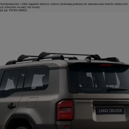
Aerodynamiczny i lekki bagażnik dachowy stanowi doskonałą podstawę do zamontowania boksów dachowych
czy uchwytów na narty lub rowery.
[nr kat. PW301-60002]