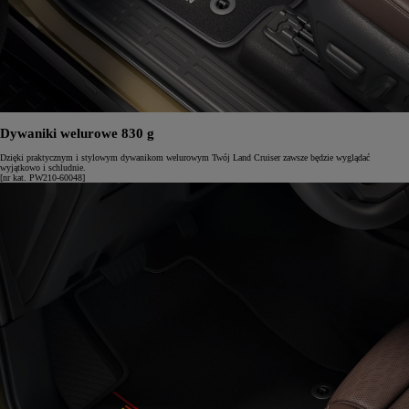
Dywaniki welurowe 830 g
Dzięki praktycznym i stylowym dywanikom welurowym Twój Land Cruiser zawsze będzie wyglądać
wyjątkowo i schludnie.
[nr kat. PW210-60048]