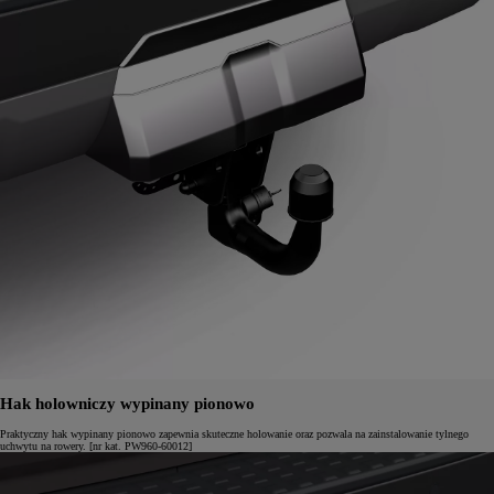
Hak holowniczy wypinany pionowo
Praktyczny hak wypinany pionowo zapewnia skuteczne holowanie oraz pozwala na zainstalowanie tylnego
uchwytu na rowery. [nr kat. PW960-60012]