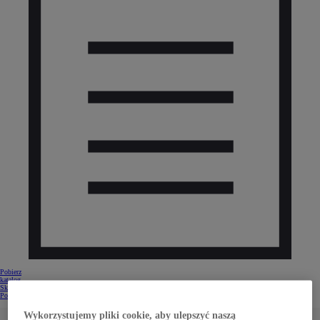
Pobierz
katalog
Skontaktuj się z Dilerem
Pobierz katalog
(Opens in new window)
OCHRONA
Wykorzystujemy pliki cookie, aby ulepszyć naszą