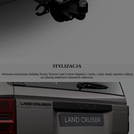
STYLIZACJA
Akcesoria stylizacyjne dodadzą Twojej Toyocie Land Cruiser elegancji i szyku, a przy okazji znacznie wpłyną
na ochronę niektórych elementów nadwozia.