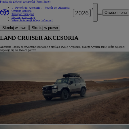
Przejdź do głównej zawartości
(Press Enter)
← Powrót do: Akcesoria
← Powrót do: Akcesoria
Ochrona
Ochrona
Otwórz menu
Transport
Transport
Stylizacja
Stylizacja
Więcej informacji
Więcej informacji
Skroluj w lewo
Skroluj w prawo
LAND CRUISER AKCESORIA
Akcesoria Toyoty są stworzone specjalnie z myślą o Twojej wygodzie, dlatego wybierz takie, które najlepiej
dopasują się do Twoich potrzeb.