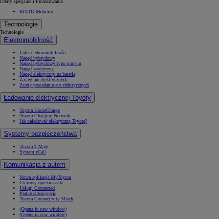
Oferty specjalne i Finansowanie
KINTO Mobility
Technologie
Technologie
Elektromobilność
Lider elektromobilności
Napęd hybrydowy
Napęd hybrydowy typu plug-in
Napęd wodorowy
Napęd elektryczny na baterię
Zasięg aut elektrycznych
Zalety posiadania aut elektrycznych
Ładowanie elektrycznej Toyoty
Toyota HomeCharge
Toyota Charging Network
Jak naładować elektryczną Toyotę?
Systemy bezpieczeństwa
Toyota T-Mate
System eCall
Komunikacja z autem
Nowa aplikacja MyToyota
Cyfrowy opiekun auta
Usługi Connected
Płatne subskrypcje
Toyota Connectivity Match
(Opens in new window)
(Opens in new window)