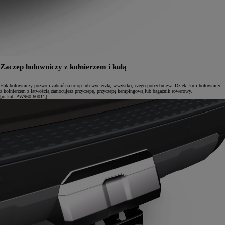
Zaczep holowniczy z kołnierzem i kulą
Hak holowniczy pozwoli zabrać na urlop lub wycieczkę wszystko, czego potrzebujesz. Dzięki kuli holowniczej
z kołnierzem z łatwością zamocujesz przyczepę, przyczepę kempingową lub bagażnik rowerowy.
[nr kat. PW960-60011]