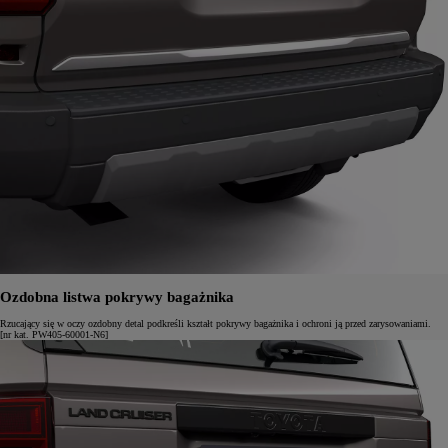
Ozdobna listwa pokrywy bagażnika
Rzucający się w oczy ozdobny detal podkreśli kształt pokrywy bagażnika i ochroni ją przed zarysowaniami.
[nr kat. PW405-60001-N6]