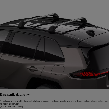
Bagażnik dachowy
Aerodynamiczny i lekki bagażnik dachowy stanowi doskonałą podstawę dla boksów dachowych czy uchwytów
na narty lub rowery.
[nr kat. PW301-42007]