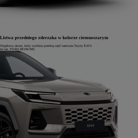
Listwa przedniego zderzaka w kolorze ciemnoszarym
Wyjątkowy akcent, który wyróżnia przednią część nadwozia Toyoty RAV4.
[nr kat. PW401-0R100-NB]