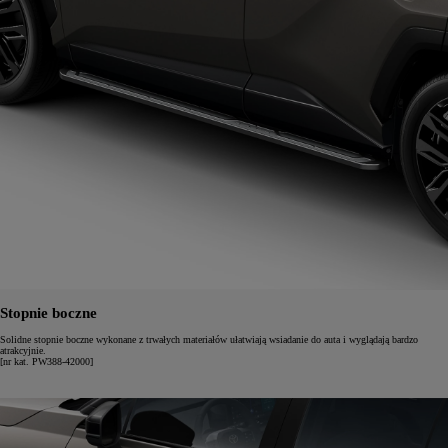
Stopnie boczne
Solidne stopnie boczne wykonane z trwałych materiałów ułatwiają wsiadanie do auta i wyglądają bardzo
atrakcyjnie.
[nr kat. PW388-42000]