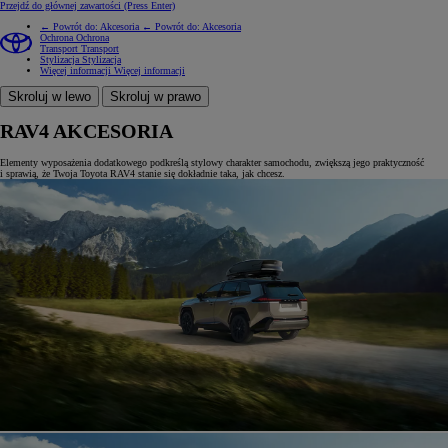
Przejdź do głównej zawartości
(Press Enter)
← Powrót do: Akcesoria
← Powrót do: Akcesoria
Ochrona
Ochrona
Transport
Transport
Stylizacja
Stylizacja
Więcej informacji
Więcej informacji
Skroluj w lewo
Skroluj w prawo
RAV4 AKCESORIA
Elementy wyposażenia dodatkowego podkreślą stylowy charakter samochodu, zwiększą jego praktyczność
i sprawią, że Twoja Toyota RAV4 stanie się dokładnie taka, jak chcesz.