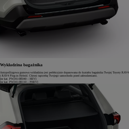
Wykładzina bagażnika
Antypoślizgowa gumowa wykładzina jest perfekcyjnie dopasowana do kształtu bagażnika Twojej Toyoty RAV4
i RAV4 Plug-in Hybrid. Chroni tapicerkę Twojego samochodu przed zabrudzeniami.
[nr kat. PW241-0R040 – HEV]
[nr kat. PW241-0R110 – PHEV]