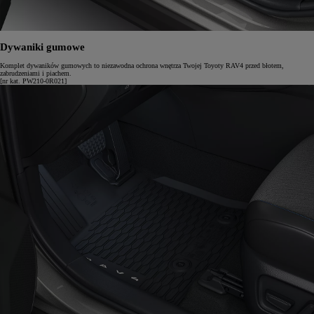
Dywaniki gumowe
Komplet dywaników gumowych to niezawodna ochrona wnętrza Twojej Toyoty RAV4 przed błotem,
zabrudzeniami i piachem.
[nr kat. PW210-0R021]