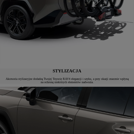
STYLIZACJA
Akcesoria stylizacyjne dodadzą Twojej Toyocie RAV4 elegancji i szyku, a przy okazji znacznie wpłyną
na ochronę niektórych elementów nadwozia.