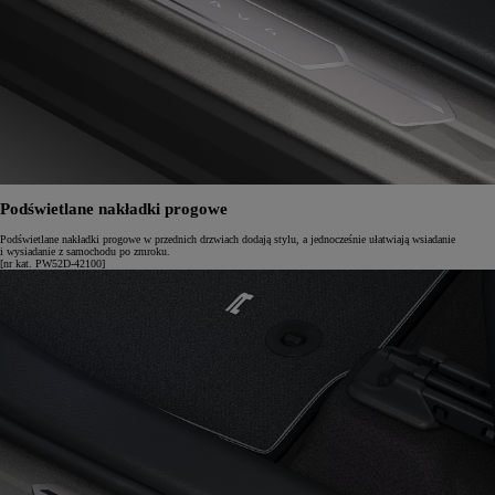
Podświetlane nakładki progowe
Podświetlane nakładki progowe w przednich drzwiach dodają stylu, a jednocześnie ułatwiają wsiadanie
i wysiadanie z samochodu po zmroku.
[nr kat. PW52D-42100]