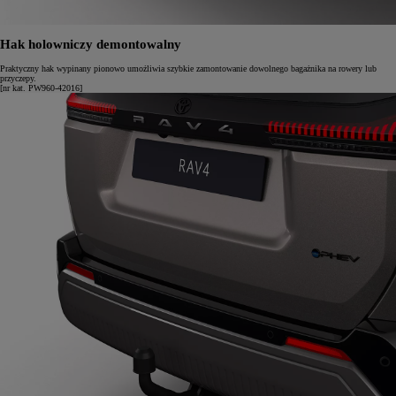
Hak holowniczy demontowalny
Praktyczny hak wypinany pionowo umożliwia szybkie zamontowanie dowolnego bagażnika na rowery lub
przyczepy.
[nr kat. PW960-42016]