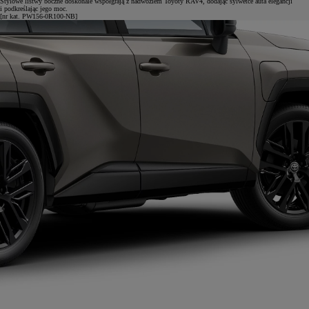
Stylowe listwy boczne doskonale współgrają z nadwoziem Toyoty RAV4, dodając sylwetce auta elegancji
i podkreślając jego moc.
[nr kat. PW156-0R100-NB]