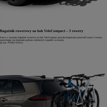
Bagażnik rowerowy na hak VeloCompact – 3 rowery
Łatwy w montażu bagażnik rowerowy na hak VeloCompact pozwala bezpiecznie przewieźć nawet 3 rowery,
sprawdzając się doskonale podczas rodzinnych wypadów za miasto.
[nr kat. PW962-YS011]