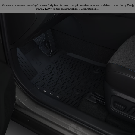
Akcesoria ochronne pozwolą Ci cieszyć się komfortowym użytkowaniem auta na co dzień i zabezpieczą Twoją
Toyotę RAV4 przed uszkodzeniami i zabrudzeniami.