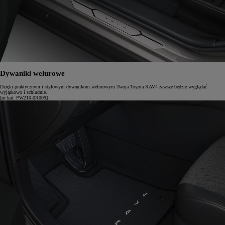
Dywaniki welurowe
Dzięki praktycznym i stylowym dywanikom welurowym Twoja Toyota RAV4 zawsze będzie wyglądać
wyjątkowo i schludnie.
[nr kat. PW210-0R009]