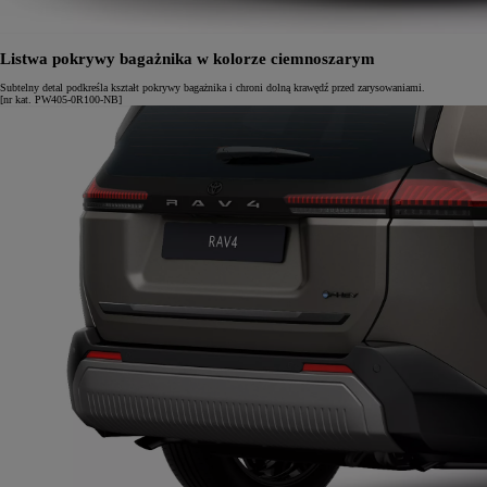
Listwa pokrywy bagażnika w kolorze ciemnoszarym
Subtelny detal podkreśla kształt pokrywy bagażnika i chroni dolną krawędź przed zarysowaniami.
[nr kat. PW405-0R100-NB]