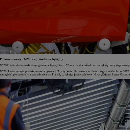
Pierwsze rekordy TMMF i wprowadzenie hybrydy
W 2005 roku debiutowała druga generacja Toyoty Yaris. Wraz z nią dla zakładu rozpoczął się nowy etap ro
W 2011 roku ruszyła produkcja trzeciej generacji Toyoty Yaris. To przełom w historii tego modelu, bo w 201
najczęściej produkowanym samochodem we Francji, uzyskując jednocześnie certyfikat „Origine France Garantie