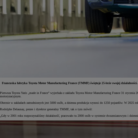
Francuska fabryka Toyota Motor Manufacturing France (TMMF) świętuje 25-lecie swojej działalnoś
Pierwsza Toyota Yaris „made in France” wyjechała z zakładu Toyota Motor Manufacturing France 31 stycznia 20
motoryzacyjnym.
Obecnie w zakładach zatrudnionych jest 5000 osób, a dzienna produkcja wynosi do 1250 pojazdów. W 20
Rodolphe Delaunay, prezes i dyrektor generalny TMMF, tak o tym mówił:
„Gdy w 2001 roku rozpoczynaliśmy działalność, pracowało tu 2000 osób w systemie dwuzmianowym i dzienni