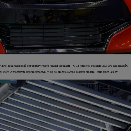
 w 2007 roku ustanowić imponujący rekord rocznej produkcji – w 12 miesięcy powstało 262 000 samochodów.
, które w znaczącym stopniu przyczyniły się do długofalowego sukcesu modelu. Yaris przez lata był