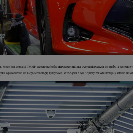
zwoju. Model ten pozwolił TMMF przekroczyć próg pierwszego miliona wyprodukowanych pojazdów, a następnie
2 roku wprowadzono do niego technologię hybrydową. W związku z tym w pracy zakładu nastąpiły istotne zmiany
”.