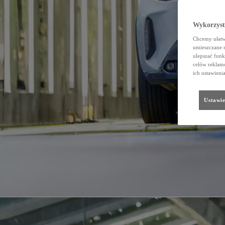
Wykorzystu
Chcemy ułatwi
umieszczane 
ulepszać funk
celów reklamo
ich ustawieni
Ustawie