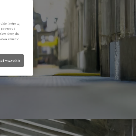
okie, które są
potrzeby i
także służą do
łatwo zmienić
uj wszystkie