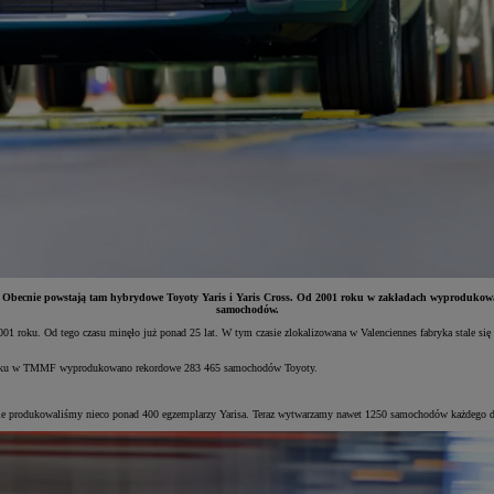
ci. Obecnie powstają tam hybrydowe Toyoty Yaris i Yaris Cross. Od 2001 roku w zakładach wyproduk
samochodów.
01 roku. Od tego czasu minęło już ponad 25 lat. W tym czasie zlokalizowana w Valenciennes fabryka stale się 
25 roku w TMMF wyprodukowano rekordowe 283 465 samochodów Toyoty.
e produkowaliśmy nieco ponad 400 egzemplarzy Yarisa. Teraz wytwarzamy nawet 1250 samochodów każdego dni