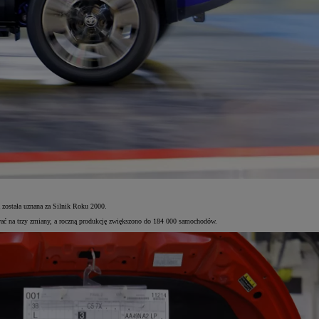
 została uznana za Silnik Roku 2000.
ać na trzy zmiany, a roczną produkcję zwiększono do 184 000 samochodów.