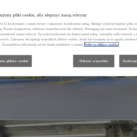
jemy pliki cookie, aby ulepszyć naszą witrynę
ć Ci korzystanie z naszej strony i usprawnić świadczenie usług, dlatego wykorzystujemy pliki co
na Twoim komputerze, telefonie komórkowym lub tablecie. Pomagają one nam zrozumieć Twoje 
cjonalność naszej witryny. Są wykorzystywane do dostarczania usług i narzędzi osób trzecich, a 
wych. Zalecamy akceptację wszystkich plików cookie. Jeżeli nie wyrażasz na to zgody, możesz 
a. Szczegółowe informacje na ten temat znajdziesz w naszej
Polityce plików cookie.
nia plików cookie
Odrzuć wszystkie
Zaakcept