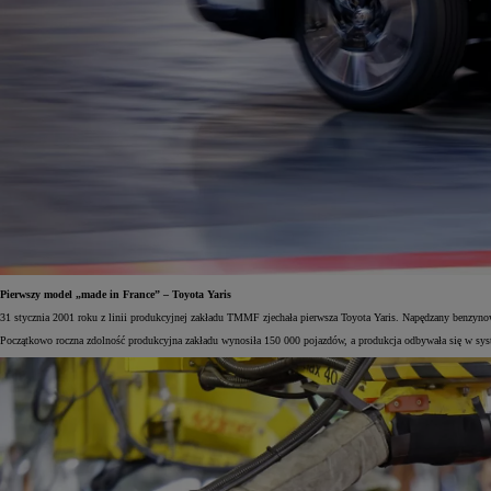
Pierwszy model „made in France” – Toyota Yaris
31 stycznia 2001 roku z linii produkcyjnej zakładu TMMF zjechała pierwsza Toyota Yaris. Napędzany benz
Początkowo roczna zdolność produkcyjna zakładu wynosiła 150 000 pojazdów, a produkcja odbywała się w s