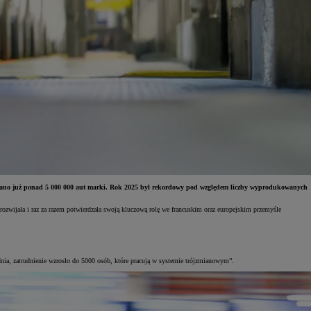
owano już ponad 5 000 000 aut marki. Rok 2025 był rekordowy pod względem liczby wyprodukowanych
rozwijała i raz za razem potwierdzała swoją kluczową rolę we francuskim oraz europejskim przemyśle
a, zatrudnienie wzrosło do 5000 osób, które pracują w systemie trójzmianowym”.