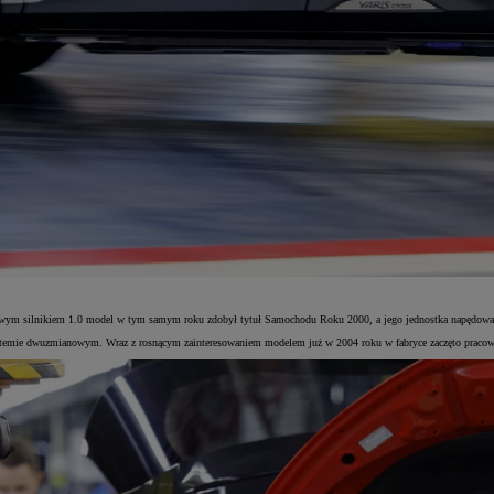
ynowym silnikiem 1.0 model w tym samym roku zdobył tytuł Samochodu Roku 2000, a jego jednostka napędowa
ystemie dwuzmianowym. Wraz z rosnącym zainteresowaniem modelem już w 2004 roku w fabryce zaczęto pracow