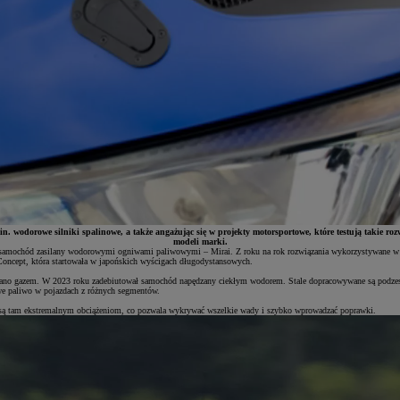
.in. wodorowe silniki spalinowe, a także angażując się w projekty motorsportowe, które testują takie 
modeli marki.
o samochód zasilany wodorowymi ogniwami paliwowymi – Mirai. Z roku na rok rozwiązania wykorzystywane w t
ncept, która startowała w japońskich wyścigach długodystansowych.
ilano gazem. W 2023 roku zadebiutował samochód napędzany ciekłym wodorem. Stale dopracowywane są podzesp
we paliwo w pojazdach z różnych segmentów.
 są tam ekstremalnym obciążeniom, co pozwala wykrywać wszelkie wady i szybko wprowadzać poprawki.