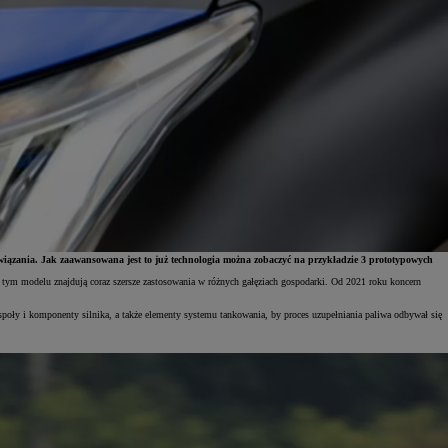
rozwiązania. Jak zaawansowana jest to już technologia można zobaczyć na przykładzie 3 prototypowych
ym modelu znajdują coraz szersze zastosowania w różnych gałęziach gospodarki. Od 2021 roku koncern
oły i komponenty silnika, a także elementy systemu tankowania, by proces uzupełniania paliwa odbywał się