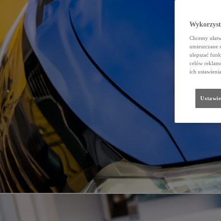
Wykorzystu
Chcemy ułatwi
umieszczane 
ulepszać funk
celów reklamo
ich ustawieni
Ustawie