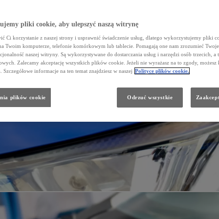
jemy pliki cookie, aby ulepszyć naszą witrynę
ć Ci korzystanie z naszej strony i usprawnić świadczenie usług, dlatego wykorzystujemy pliki co
na Twoim komputerze, telefonie komórkowym lub tablecie. Pomagają one nam zrozumieć Twoje 
cjonalność naszej witryny. Są wykorzystywane do dostarczania usług i narzędzi osób trzecich, a 
wych. Zalecamy akceptację wszystkich plików cookie. Jeżeli nie wyrażasz na to zgody, możesz 
a. Szczegółowe informacje na ten temat znajdziesz w naszej
Polityce plików cookie.
nia plików cookie
Odrzuć wszystkie
Zaakcept