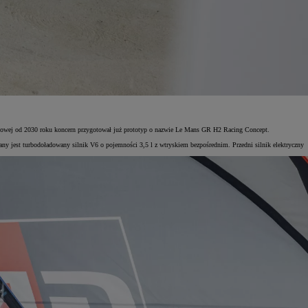
gowej od 2030 roku koncern przygotował już prototyp o nazwie Le Mans GR H2 Racing Concept.
y jest turbodoładowany silnik V6 o pojemności 3,5 l z wtryskiem bezpośrednim. Przedni silnik elektryczny