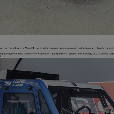
nsowe, w tym kultowy Le Mans 24h. W związku z planami wdrożenia paliwa wodorowego w tej kategorii wyści
a hybrydowa, która wykorzystuje wodorowy silnik spalinowy i przenosi moc na cztery koła. Wodorem zasilan
ii.