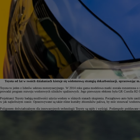
Toyota od lat w swoich działaniach kieruje się wielotorową strategią dekarbonizacji, opracowując m
Toyota to jeden z liderów sektora motoryzacyjnego. W 2014 roku gama modelowa marki została rozszerzona 
prowadzi program rozwoju wodorowych silników spalinowych. Jego pierwszym efektem była GR Corolla H2 Co
Projektanci Toyoty badają możliwości użycia wodoru w różnych stanach skupienia. Początkowo auto było zas
w jak najkrótszym czasie. Opracowywane są także różne kształty zbiorników paliwa, by móc stosować wodoro
Poligonem doświadczalnym dla innowacyjnych technologii Toyoty są rajdy i wyścigi. Podzespoły poddawane