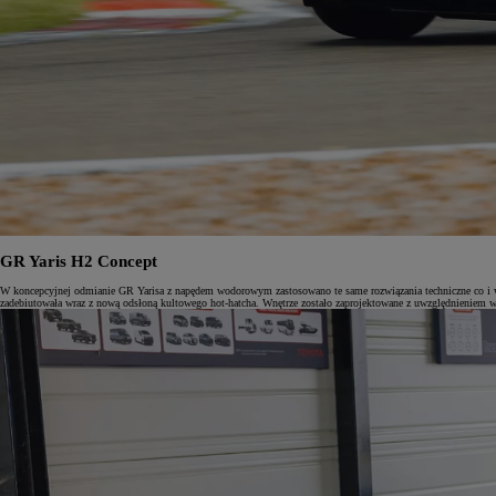
GR Yaris H2 Concept
W koncepcyjnej odmianie GR Yarisa z napędem wodorowym zastosowano te same rozwiązania techniczne co i w
zadebiutowała wraz z nową odsłoną kultowego hot-hatcha. Wnętrze zostało zaprojektowane z uwzględnieniem