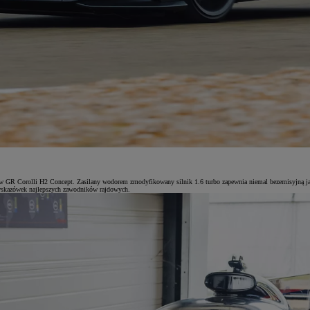
 GR Corolli H2 Concept. Zasilany wodorem zmodyfikowany silnik 1.6 turbo zapewnia niemal bezemisyjną jaz
 wskazówek najlepszych zawodników rajdowych.