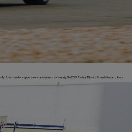
dę. Auto zostało wyposażone w automatyczną skrzynię GAZOO Racing Direct o 8 przełożeniach, która