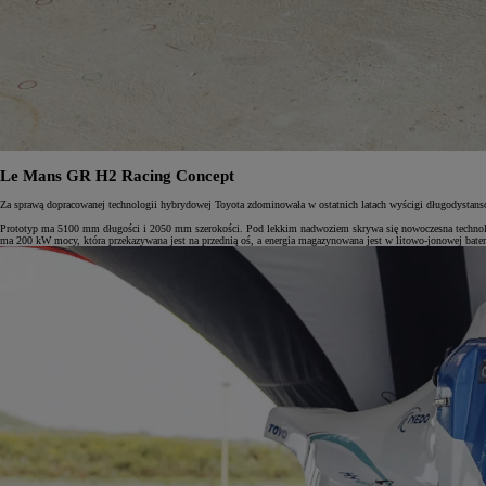
Le Mans GR H2 Racing Concept
Za sprawą dopracowanej technologii hybrydowej Toyota zdominowała w ostatnich latach wyścigi długodysta
Prototyp ma 5100 mm długości i 2050 mm szerokości. Pod lekkim nadwoziem skrywa się nowoczesna technologi
ma 200 kW mocy, która przekazywana jest na przednią oś, a energia magazynowana jest w litowo-jonowej bater