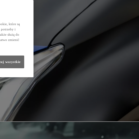
okie, które są
potrzeby i
także służą do
łatwo zmienić
uj wszystkie