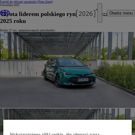
Przejdź do głównej zawartości
(Press Enter)
4 kwietnia 2025
Toyota liderem polskiego rynku po I kwartale
Otwórz menu
2025 roku
Blisko 27 tys. zarejestrowanych samochodów
Wykorzystujemy pliki cookie, aby ulepszyć naszą