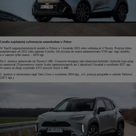
Corolla najchętniej wybieranym samochodem w Polsce
W Top10 najpopularniejszych modeli w Polsce w I kwartale 2025 roku widnieją aż 4 Toyoty. Pozycję lidera
nieprzerwanie od 2021 roku zajmuje Corolla. Od stycznia do marca zarejestrowano 5794 egz. tego modelu,
a w samym tylko marcu – 1870 egz.
Na 3. miejscu uplasowała się Toyota C-HR. Crossover dostępny jako klasyczna hybryda i hybryda typu plug-
in zanotował 23-procentowy wzrost liczby zarejestrowanych aut i zakończył I kwartał z wynikiem 4527 egz.
W marcu na drogi wyjechało 1371 nowych Toyot C-HR.
5. miejsce w zestawieniu zajął Yaris Cross z wynikiem 3054 egz., a 6. pozycja przypadła w udziale Yarisowi
(2871 egz.).