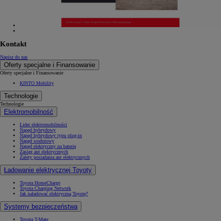
Kontakt
Napisz do nas
Oferty specjalne i Finansowanie
Oferty specjalne i Finansowanie
KINTO Mobility
Technologie
Technologie
Elektromobilność
Lider elektromobilności
Napęd hybrydowy
Napęd hybrydowy typu plug-in
Napęd wodorowy
Napęd elektryczny na baterię
Zasięg aut elektrycznych
Zalety posiadania aut elektrycznych
Ładowanie elektrycznej Toyoty
Toyota HomeCharge
Toyota Charging Network
Jak naładować elektryczną Toyotę?
Systemy bezpieczeństwa
Toyota T-Mate