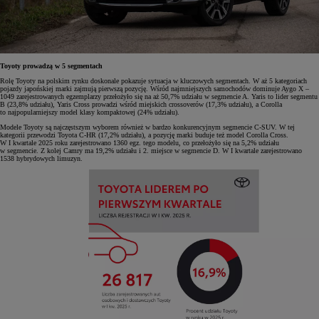
Toyoty prowadzą w 5 segmentach
Rolę Toyoty na polskim rynku doskonale pokazuje sytuacja w kluczowych segmentach. W aż 5 kategoriach
pojazdy japońskiej marki zajmują pierwszą pozycję. Wśród najmniejszych samochodów dominuje Aygo X –
1049 zarejestrowanych egzemplarzy przełożyło się na aż 50,7% udziału w segmencie A. Yaris to lider segmentu
B (23,8% udziału), Yaris Cross prowadzi wśród miejskich crossoverów (17,3% udziału), a Corolla
to najpopularniejszy model klasy kompaktowej (24% udziału).
Modele Toyoty są najczęstszym wyborem również w bardzo konkurencyjnym segmencie C-SUV. W tej
kategorii przewodzi Toyota C-HR (17,2% udziału), a pozycję marki buduje też model Corolla Cross.
W I kwartale 2025 roku zarejestrowano 1360 egz. tego modelu, co przełożyło się na 5,2% udziału
w segmencie. Z kolej Camry ma 19,2% udziału i 2. miejsce w segmencie D. W I kwartale zarejestrowano
1538 hybrydowych limuzyn.