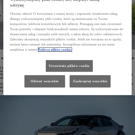
witrynę
Chcemy ułatwić Ci korzystanie z naszej strony i usprawnić świadczenie usług,
dlatego wykorzystujemy pliki cookie, które są umieszczane na Twoim
komputerze, telefonie komórkowym lub tablecie. Pomagają one nam zrozumieć
Twoje potrzeby i ulepszać funkcjonalność naszej witryny. Są wykorzystywane do
dostarczania usług i narzędzi osób trzecich, a także służą do celów reklamowych.
Zalecamy akceptację wszystkich plików cookie. Jeżeli nie wyrażasz na to zgody,
możesz łatwo zmienić ich ustawienia. Szczegółowe informacje na ten temat
znajdziesz w naszej
Polityce plików cookie.
W I kwartale 2025 roku w Polsce zarejestrowano 26 817 osobowych i dostawczych Toyot. Japońska
marka jest liderem zarówno wśród klientów indywidualnych, jak i firm. Aż 5 modeli Toyoty prowadzi
w swoich segmentach, a Corolla jest najchętniej wybieranym samochodem na polskim rynku.
Ustawienia plików cookie
I kwartał 2025 roku Toyota zakończyła na pozycji lidera polskiego rynku motoryzacyjnego. Od stycznia
do marca w naszym kraju zarejestrowano 26 817 samochodów osobowych i dostawczych tej marki. Udział
Toyoty w rynku wyniósł 16,9%, co jest wynikiem blisko dwukrotnie lepszym niż marki, która zajęła pozycję
numer dwa.
Odrzuć wszystkie
Zaakceptuj wszystkie
Tylko w marcu z salonów Toyoty w Polsce wyjechało 8436 pojazdów. Marka była numerem 1 zarówno wśród
klientów indywidualnych, jak i firm. Osoby prywatne zarejestrowały w tym czasie 2513 Toyot,
a przedsiębiorstwa – 5923.