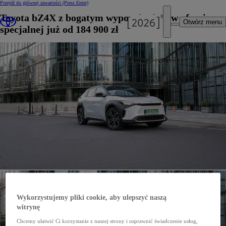
Przejdź do głównej zawartości
(Press Enter)
Toyota bZ4X z bogatym wyposażeniem w ofercie
Otwórz menu
specjalnej już od 184 900 zł
Wykorzystujemy pliki cookie, aby ulepszyć naszą
witrynę
Chcemy ułatwić Ci korzystanie z naszej strony i usprawnić świadczenie usług,