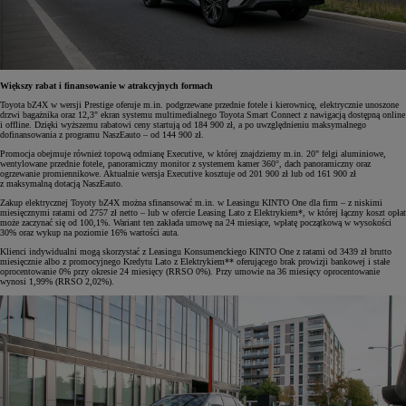
Większy rabat i finansowanie w atrakcyjnych formach
Toyota bZ4X w wersji Prestige oferuje m.in. podgrzewane przednie fotele i kierownicę, elektrycznie unoszone
drzwi bagażnika oraz 12,3" ekran systemu multimedialnego Toyota Smart Connect z nawigacją dostępną online
i offline. Dzięki wyższemu rabatowi ceny startują od 184 900 zł, a po uwzględnieniu maksymalnego
dofinansowania z programu NaszEauto – od 144 900 zł.
Promocja obejmuje również topową odmianę Executive, w której znajdziemy m.in. 20" felgi aluminiowe,
wentylowane przednie fotele, panoramiczny monitor z systemem kamer 360°, dach panoramiczny oraz
ogrzewanie promiennikowe. Aktualnie wersja Executive kosztuje od 201 900 zł lub od 161 900 zł
z maksymalną dotacją NaszEauto.
Zakup elektrycznej Toyoty bZ4X można sfinansować m.in. w Leasingu KINTO One dla firm – z niskimi
miesięcznymi ratami od 2757 zł netto – lub w ofercie Leasing Lato z Elektrykiem*, w której łączny koszt opłat
może zaczynać się od 100,1%. Wariant ten zakłada umowę na 24 miesiące, wpłatę początkową w wysokości
30% oraz wykup na poziomie 16% wartości auta.
Klienci indywidualni mogą skorzystać z Leasingu Konsumenckiego KINTO One z ratami od 3439 zł brutto
miesięcznie albo z promocyjnego Kredytu Lato z Elektrykiem** oferującego brak prowizji bankowej i stałe
oprocentowanie 0% przy okresie 24 miesięcy (RRSO 0%). Przy umowie na 36 miesięcy oprocentowanie
wynosi 1,99% (RRSO 2,02%).