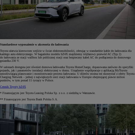
Standardowe wyposażenie w akcesoria do ładowania
Toyota ułatwia kierowcom wejście w świat elektromobilności, oferując w standardzie kable do ładowania dla
każdego auta elektrycznego. W bagażniku modelu bZ4X znajdziemy trójfazowy przewód AC (Typ 2)
do ładowania ze stacji wallbox lub publicznej stacji oraz bezpieczny kabel AC do podłączenia do domowego
gniazdka 230 V.
W salonach dostępna jest również domowa ładowarka Toyota HomeCharge, dopasowana zarówno do specyfiki
pojazdu, jak i parametrów instalacji elektrycznej w domu. Urządzenie współpracuje z aplikacją MyToyota
umożliwiającą planowanie i monitorowanie procesu ładowania. U dilerów można też skorzystać z oferty Toyota
Charging Network – jednej z największych sieci stacji ładowania w Europie obejmującej prawie milion
punktów, w tym ponad 11 tysięcy w Polsce.
Cennik Toyoty bZ4X
* Finansującym jest Toyota Leasing Polska Sp. z o.o. z siedzibą w Warszawie.
** Finansującym jest Toyota Bank Polska S.A.