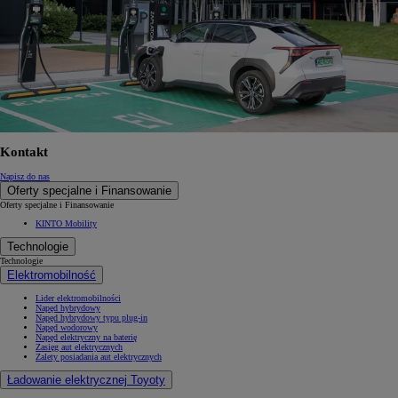
Kontakt
Napisz do nas
Oferty specjalne i Finansowanie
Oferty specjalne i Finansowanie
KINTO Mobility
Technologie
Technologie
Elektromobilność
Lider elektromobilności
Napęd hybrydowy
Napęd hybrydowy typu plug-in
Napęd wodorowy
Napęd elektryczny na baterię
Zasięg aut elektrycznych
Zalety posiadania aut elektrycznych
Ładowanie elektrycznej Toyoty