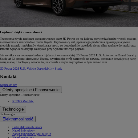
Lojalność dzięki niezawodności
Tegoroczna edycja rankingu przygotowanego przez JD Power po raz kolejny potwierdza bardzo wysoki poziom
niezawodności samochodów marki Toyota. Użytkownicy aut japońskiego producenta zgłaszają relatywnie
niewiele usterek i problemów eksploatacyjnych, co bezpośrednio przekłada się na silne zaufanie do marki oraz
istotnie wpływa na decyzje zakupowe przy wyborze nowego pojazdu.
Jak wynika z najnowszego badania lojalności konsumenckiej JD Power 2025 U.S. Automotive Brand Loyalty
Study aż 62 procent kierowców Toyoty, wymieniając swój samochód na nowszy, ponownie decyduje się na tę
samą markę. Dla Toyoty oznacza to już czwarte z rzędu zwycięstwo w tym zestawieniu.
JD Power 2026 U.S. Vehicle Dependability Study
Kontakt
Napisz do nas
Oferty specjalne i Finansowanie
Oferty specjalne i Finansowanie
KINTO Mobility
Technologie
Technologie
Elektromobilność
Lider elektromobilności
Napęd hybrydowy
Napęd hybrydowy typu plug-in
Napęd wodorowy