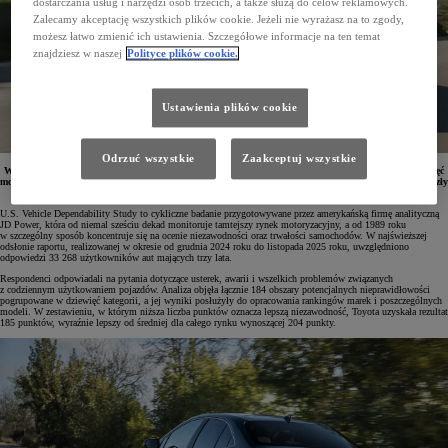
dostarczania usług i narzędzi osób trzecich, a także służą do celów reklamowych.
Zalecamy akceptację wszystkich plików cookie. Jeżeli nie wyrażasz na to zgody,
możesz łatwo zmienić ich ustawienia. Szczegółowe informacje na ten temat
znajdziesz w naszej
Polityce plików cookie.
Ustawienia plików cookie
Odrzuć wszystkie
Zaakceptuj wszystkie
W opublikowanym rankingu niezawodności JD Power 2026 U.S. Vehicle Dependability Study aż pięć
modeli Toyoty znalazło się na pierwszych lokatach w swoich klasach. Wśród wyróżnionych aut znalazły
się również Corolla oraz Camry, które są oferowane także w Polsce.
U.S. Vehicle Dependability Study to cykliczne badanie przygotowywane przez amerykańską firmę analityczną
JD Power, która od niemal sześciu dekad monitoruje tamtejszy rynek motoryzacyjny, a od 1989 roku
w szczególny sposób koncentruje się na ocenie niezawodności oraz trwałości samochodów. W najświeższej
odsłonie raportu, realizowanej w okresie od grudnia 2024 roku do listopada 2025 roku, uwzględniono
odpowiedzi 33 268 użytkowników aut mających trzy lata.
Respondenci odpowiadali na pytania dotyczące usterek, awarii i wszelkich problemów związanych
z codziennym użytkowaniem pojazdów. Analiza objęła łącznie 184 obszary potencjalnych nieprawidłowości
pogrupowane w dziewięć kategorii, a jej wyniki posłużyły do opracowania rankingów marek i poszczególnych
modeli. W zestawieniu, w którym niższa liczba punktów oznacza lepszą niezawodność, Toyota uzyskała rezultat
185 punktów, wyraźnie lepszy od średniej dla całego rynku wynoszącej 204 punkty.