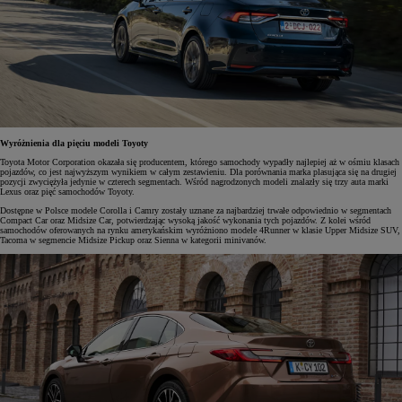
Wyróżnienia dla pięciu modeli Toyoty
Toyota Motor Corporation okazała się producentem, którego samochody wypadły najlepiej aż w ośmiu klasach
pojazdów, co jest najwyższym wynikiem w całym zestawieniu. Dla porównania marka plasująca się na drugiej
pozycji zwyciężyła jedynie w czterech segmentach. Wśród nagrodzonych modeli znalazły się trzy auta marki
Lexus oraz pięć samochodów Toyoty.
Dostępne w Polsce modele Corolla i Camry zostały uznane za najbardziej trwałe odpowiednio w segmentach
Compact Car oraz Midsize Car, potwierdzając wysoką jakość wykonania tych pojazdów. Z kolei wśród
samochodów oferowanych na rynku amerykańskim wyróżniono modele 4Runner w klasie Upper Midsize SUV,
Tacoma w segmencie Midsize Pickup oraz Sienna w kategorii minivanów.