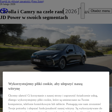
Przejdź do głównej zawartości
(Press Enter)
26 lutego 2026
Corolla i Camry na czele rankingu niezawodności
Otwórz menu
JD Power w swoich segmentach
Wykorzystujemy pliki cookie, aby ulepszyć naszą
witrynę
Chcemy ułatwić Ci korzystanie z naszej strony i usprawnić świadczenie usług,
dlatego wykorzystujemy pliki cookie, które są umieszczane na Twoim
komputerze, telefonie komórkowym lub tablecie. Pomagają one nam zrozumieć
Twoje potrzeby i ulepszać funkcjonalność naszej witryny. Są wykorzystywane do