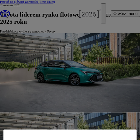
Przejdź do głównej zawartości
(Press Enter)
7 kwietnia 2025
Toyota liderem rynku flotowego w I kwartale
Otwórz menu
2025 roku
Przedsiębiorcy wybierają samochody Toyoty