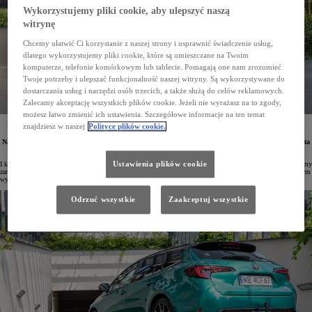
Wykorzystujemy pliki cookie, aby ulepszyć naszą
witrynę
Chcemy ułatwić Ci korzystanie z naszej strony i usprawnić świadczenie usług,
dlatego wykorzystujemy pliki cookie, które są umieszczane na Twoim
komputerze, telefonie komórkowym lub tablecie. Pomagają one nam zrozumieć
Twoje potrzeby i ulepszać funkcjonalność naszej witryny. Są wykorzystywane do
dostarczania usług i narzędzi osób trzecich, a także służą do celów reklamowych.
Zalecamy akceptację wszystkich plików cookie. Jeżeli nie wyrażasz na to zgody,
możesz łatwo zmienić ich ustawienia. Szczegółowe informacje na ten temat
znajdziesz w naszej
Polityce plików cookie.
W I kwartale 2025 roku polskie firmy zarejestrowały 18 070 samochodów osobowych i dostawczych
Toyoty. Aż 3 modele marki znalazło się w Top10 najpopularniejszych samochodów firmowych.
Najchętniej wybieranym pojazdem flotowym była Corolla. Aygo X, Yaris, Yaris Cross, Corolla i Toyota
C-HR były liderami w swoich segmentach.
Ustawienia plików cookie
I kwartał 2025 roku Toyota zakończyła jako zdecydowany lider polskiego rynku flotowego. W tym czasie firmy
zarejestrowały łącznie 18 070 samochodów osobowych i dostawczych marki. Udział Toyoty w rynku flotowym
wyniósł 16,9% –niemal tyle samo, ile dwóch kolejnych konkurentów razem wziętych.
Odrzuć wszystkie
Zaakceptuj wszystkie