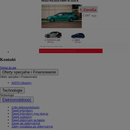
Kontakt
Napisz do nas
Oferty specjalne i Finansowanie
Oferty specjalne i Finansowanie
KINTO Mobility
Technologie
Technologie
Elektromobilność
Lider elektromobilności
Napęd hybrydowy
Napęd hybrydowy typu plug-in
Napęd wodorowy
Napęd elektryczny na baterię
Zasięg aut elektrycznych
Zalety posiadania aut elektrycznych