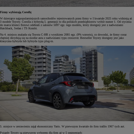
Firmy wybierają Corollę
W dziesiątce najpopularniejszych samochodów rejestrowanych przez firmy w I kwartale 2025 roku widnieją aż
3 modele Toyoty. Corolla z hybrydą 5. generacji to dla polskich przedsiębiorstw wybór numer 1. Od stycznia
do marca klienci flotowi odebrali z salonów 5097 egz. tego modelu, który dostępny jest z nadwoziami
Hatchback, Sedan i TS Kombi.
Na 4. miejscu znalazła się Toyota C-HR z wynikiem 2081 egz. (9% wzrostu), co dowodzi, że firmy coraz
chętniej decydują się na modne auta z nadwoziami typu crossover. Bestseller Toyoty dostępny jest jako
klasyczna hybryda lub hybryda typu plug-in.
5. miejsce w zestawieniu zajął ekonomiczny Yaris. W pierwszym kwartale do firm trafiło 1967 tych aut.
Pojazdy Toyoty są pierwszym wyborem dla firm aż w 5 segmentach: