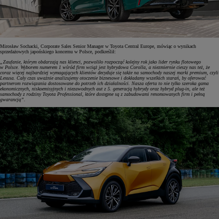
Mirosław Sochacki, Corporate Sales Senior Manager w Toyota Central Europe, mówiąc o wynikach
sprzedażowych japońskiego koncernu w Polsce, podkreślił:
„Zaufanie, którym obdarzają nas klienci, pozwoliło rozpocząć kolejny rok jako lider rynku flotowego
w Polsce. Wyborem numerem 1 wśród firm wciąż jest hybrydowa Corolla, a niezmiernie cieszy nas też, że
coraz więcej najbardziej wymagających klientów decyduje się także na samochody naszej marki premium, czyli
Lexusa. Cały czas uważnie analizujemy otoczenie biznesowe i dokładamy wszelkich starań, by oferować
partnerom rozwiązania dostosowane do potrzeb ich działalności. Nasza oferta to nie tylko szeroka gama
ekonomicznych, niskoemisyjnych i niezawodnych aut z 5. generacją hybrydy oraz hybryd plug-in, ale też
samochody z rodziny Toyota Professional, które dostępne są z zabudowami renomowanych firm i pełną
gwarancją”.