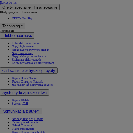
Napisz do nas
Oferty specjalne i Finansowanie
Oferty specjalne i Finansowanie
KINTO Mobility
Technologie
Technologie
Elektromobilność
Lider elektromobilności
Napęd hybrydowy
Napęd hybrydowy typu plug-in
Napęd wodorowy
Napęd elektryczny na baterię
Zasięg aut elektrycznych
Zalety posiadania aut elektrycznych
Ładowanie elektrycznej Toyoty
Toyota HomeCharge
Toyota Charging Network
Jak naładować elektryczną Toyotę?
Systemy bezpieczeństwa
Toyota T-Mate
System eCall
Komunikacja z autem
Nowa aplikacja MyToyota
Cyfrowy opiekun auta
Usługi Connected
Płatne subskrypcje
Toyota Connectivity Match