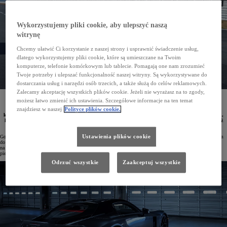
Wykorzystujemy pliki cookie, aby ulepszyć naszą
witrynę
Chcemy ułatwić Ci korzystanie z naszej strony i usprawnić świadczenie usług,
dlatego wykorzystujemy pliki cookie, które są umieszczane na Twoim
komputerze, telefonie komórkowym lub tablecie. Pomagają one nam zrozumieć
Twoje potrzeby i ulepszać funkcjonalność naszej witryny. Są wykorzystywane do
dostarczania usług i narzędzi osób trzecich, a także służą do celów reklamowych.
Zalecamy akceptację wszystkich plików cookie. Jeżeli nie wyrażasz na to zgody,
Podczas tegorocznego Goodwood Festival of Speed w dniach 9–12 lipca GAZOO Racing po raz
możesz łatwo zmienić ich ustawienia. Szczegółowe informacje na ten temat
pierwszy w Europie pokaże modele GR GT oraz GR GT3 po ich światowym debiucie. Na trasie
znajdziesz w naszej
Polityce plików cookie.
wydarzenia pojawią się również GR Yaris Rally1 i DKR GR Hilux prowadzone przez czołowych
kierowców rajdowych. Odwiedzający będą mieli także okazję zobaczyć TR010 HYBRID – samochód,
który triumfował w tegorocznym wyścigu 24h Le Mans. W strefie wystawowej nie zabraknie również
nowego GR Yarisa Aero Performance oraz RAV4 GR SPORT.
Ustawienia plików cookie
Goodwood Festival of Speed 2026 odbędzie się pod hasłem „The Rivals – Epic Racing Duels” nawiązującym
do rywalizacji, która od dziesięcioleci stanowi siłę napędową rozwoju motoryzacji. Wydarzenie, zaplanowane
na 9–12 lipca na terenie historycznej posiadłości Goodwood House, będzie dla GAZOO Racing miejscem
pierwszego europejskiego pokazu modeli GR GT i GR GT3 w ich finalnej formie, już bez kamuflażu.
Odrzuć wszystkie
Zaakceptuj wszystkie