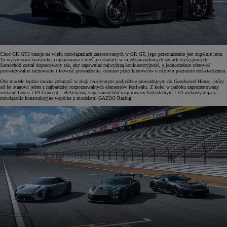
Choć GR GT3 bazuje na wielu rozwiązaniach zastosowanych w GR GT, jego przeznaczenie jest zupełnie inne.
To wyczynowa konstrukcja opracowana z myślą o startach w międzynarodowych seriach wyścigowych.
Samochód został dopracowany tak, aby zapewniać najwyższą konkurencyjność, a jednocześnie oferować
przewidywalne zachowanie i łatwość prowadzenia, cenione przez kierowców o różnym poziomie doświadczenia.
Oba modele będzie można zobaczyć w akcji na słynnym podjeździe prowadzącym do Goodwood House, który
od lat stanowi jeden z najbardziej rozpoznawalnych elementów festiwalu. Z kolei w padoku zaprezentowany
zostanie Lexus LFA Concept – elektryczny supersamochód inspirowany legendarnym LFA wykorzystujący
rozwiązania konstrukcyjne wspólne z modelami GAZOO Racing.