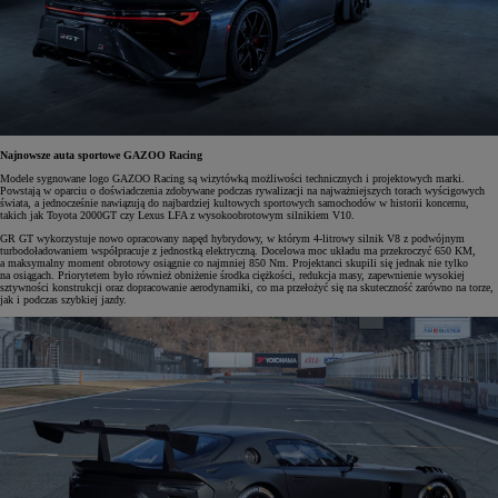
Najnowsze auta sportowe GAZOO Racing
Modele sygnowane logo GAZOO Racing są wizytówką możliwości technicznych i projektowych marki.
Powstają w oparciu o doświadczenia zdobywane podczas rywalizacji na najważniejszych torach wyścigowych
świata, a jednocześnie nawiązują do najbardziej kultowych sportowych samochodów w historii koncernu,
takich jak Toyota 2000GT czy Lexus LFA z wysokoobrotowym silnikiem V10.
GR GT wykorzystuje nowo opracowany napęd hybrydowy, w którym 4-litrowy silnik V8 z podwójnym
turbodoładowaniem współpracuje z jednostką elektryczną. Docelowa moc układu ma przekroczyć 650 KM,
a maksymalny moment obrotowy osiągnie co najmniej 850 Nm. Projektanci skupili się jednak nie tylko
na osiągach. Priorytetem było również obniżenie środka ciężkości, redukcja masy, zapewnienie wysokiej
sztywności konstrukcji oraz dopracowanie aerodynamiki, co ma przełożyć się na skuteczność zarówno na torze,
jak i podczas szybkiej jazdy.