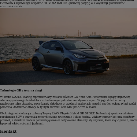
kierowców i zapewniając zespołowi TOYOTA RACING pierwszą pozycję w klasyfikacji producentów
mistrzostw świata.
Technologie GR z toru na drogi
W strefie GAZOO Racing zaprezentowany zostanie również GR Yaris Aero Performance będący najnowszą
odmianą sportowego hot-hatcha z rozbudowanym pakietem aerodynamicznym. W jego skład wchodzą
regulowane tylne skrzydło, nowe kanały chłodzące w przednich nadkolach, przedni spojler, osłona tylnej części
podwozia, dodatkowe otwory w tylnym zderzaku oraz wlot powietrza w masce.
Obok niego odwiedzający zobaczą Toyotę RAV4 Plug-in Hybrid GR SPORT. Najbardziej sportowa odmiana
popularnego SUV-a otrzymała zmodyfikowane zawieszenie i układ jezdny, większy rozstaw kół oraz obniżony
prześwit, a charakter modelu podkreślają również dedykowane elementy stylistyczne, które idą w parze z jeszcze
lepszymi właściwościami jezdnymi.
Kontakt