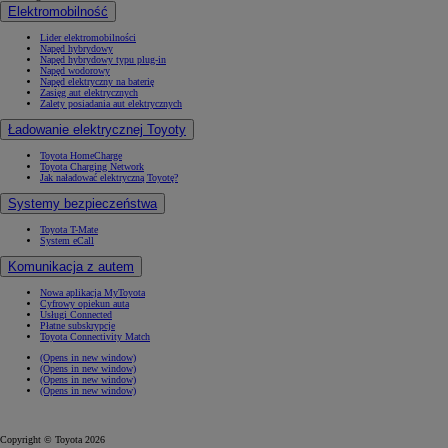
Elektromobilność
Lider elektromobilności
Napęd hybrydowy
Napęd hybrydowy typu plug-in
Napęd wodorowy
Napęd elektryczny na baterię
Zasięg aut elektrycznych
Zalety posiadania aut elektrycznych
Ładowanie elektrycznej Toyoty
Toyota HomeCharge
Toyota Charging Network
Jak naładować elektryczną Toyotę?
Systemy bezpieczeństwa
Toyota T-Mate
System eCall
Komunikacja z autem
Nowa aplikacja MyToyota
Cyfrowy opiekun auta
Usługi Connected
Płatne subskrypcje
Toyota Connectivity Match
(Opens in new window)
(Opens in new window)
(Opens in new window)
(Opens in new window)
Copyright © Toyota 2026