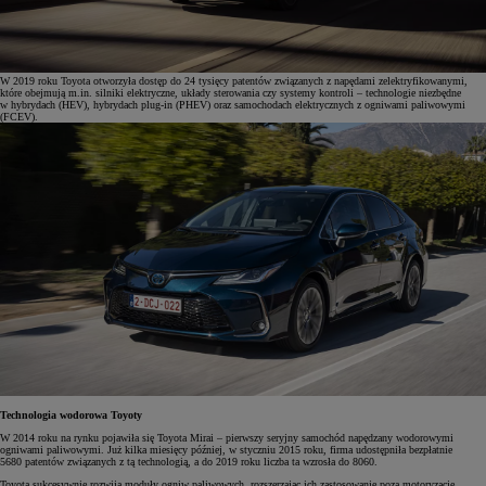
W 2019 roku Toyota otworzyła dostęp do 24 tysięcy patentów związanych z napędami zelektryfikowanymi,
które obejmują m.in. silniki elektryczne, układy sterowania czy systemy kontroli – technologie niezbędne
w hybrydach (HEV), hybrydach plug-in (PHEV) oraz samochodach elektrycznych z ogniwami paliwowymi
(FCEV).
Technologia wodorowa Toyoty
W 2014 roku na rynku pojawiła się Toyota Mirai – pierwszy seryjny samochód napędzany wodorowymi
ogniwami paliwowymi. Już kilka miesięcy później, w styczniu 2015 roku, firma udostępniła bezpłatnie
5680 patentów związanych z tą technologią, a do 2019 roku liczba ta wzrosła do 8060.
Toyota sukcesywnie rozwija moduły ogniw paliwowych, rozszerzając ich zastosowanie poza motoryzację