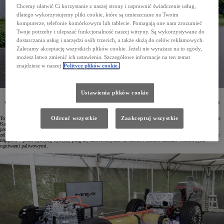
Chcemy ułatwić Ci korzystanie z naszej strony i usprawnić świadczenie usług,
dlatego wykorzystujemy pliki cookie, które są umieszczane na Twoim
komputerze, telefonie komórkowym lub tablecie. Pomagają one nam zrozumieć
Twoje potrzeby i ulepszać funkcjonalność naszej witryny. Są wykorzystywane do
dostarczania usług i narzędzi osób trzecich, a także służą do celów reklamowych.
Zalecamy akceptację wszystkich plików cookie. Jeżeli nie wyrażasz na to zgody,
możesz łatwo zmienić ich ustawienia. Szczegółowe informacje na ten temat
znajdziesz w naszej
Polityce plików cookie.
Ustawienia plików cookie
Toyota od ponad trzech dekad wyznacza kierunek w rozwoju elektromobilności. Aby przyspieszyć
wykorzystanie niezawodnych nisko- i bezemisyjnych rozwiązań, firma udostępnia swoje patenty bez
opłat oraz oferuje innym producentom dodatkowe wsparcie.
Odrzuć wszystkie
Zaakceptuj wszystkie
Toyota ma ugruntowaną pozycję jednego z najbardziej innowacyjnych koncernów motoryzacyjnych na świecie.
Każdego roku inwestuje około 32,3 mld zł w badania i rozwój oraz składa blisko 15 tysięcy wniosków
patentowych w Japonii i poza jej granicami, z czego znaczną część stanowią zgłoszenia dotyczące technologii
zelektryfikowanych. Marka od ponad 30 lat rozwija elektromobilność, a jej oferta obejmuje wszystkie rodzaje
napędów – pełne hybrydy, hybrydy plug-in, auta elektryczne na baterie i modele zasilane wodorowymi
ogniwami paliwowymi.