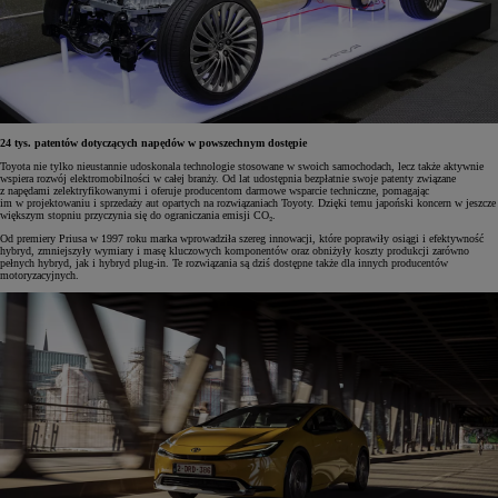
24 tys. patentów dotyczących napędów w powszechnym dostępie
Toyota nie tylko nieustannie udoskonala technologie stosowane w swoich samochodach, lecz także aktywnie
wspiera rozwój elektromobilności w całej branży. Od lat udostępnia bezpłatnie swoje patenty związane
z napędami zelektryfikowanymi i oferuje producentom darmowe wsparcie techniczne, pomagając
im w projektowaniu i sprzedaży aut opartych na rozwiązaniach Toyoty. Dzięki temu japoński koncern w jeszcze
większym stopniu przyczynia się do ograniczania emisji CO₂.
Od premiery Priusa w 1997 roku marka wprowadziła szereg innowacji, które poprawiły osiągi i efektywność
hybryd, zmniejszyły wymiary i masę kluczowych komponentów oraz obniżyły koszty produkcji zarówno
pełnych hybryd, jak i hybryd plug-in. Te rozwiązania są dziś dostępne także dla innych producentów
motoryzacyjnych.