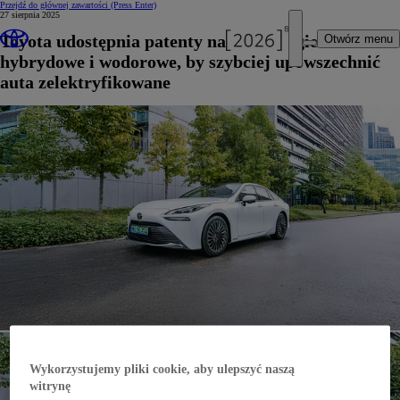
Przejdź do głównej zawartości
(Press Enter)
27 sierpnia 2025
Toyota udostępnia patenty na technologie
Otwórz menu
hybrydowe i wodorowe, by szybciej upowszechnić
auta zelektryfikowane
Wykorzystujemy pliki cookie, aby ulepszyć naszą
witrynę