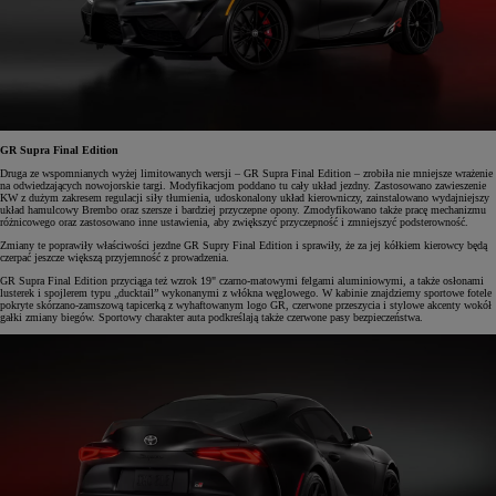
GR Supra Final Edition
Druga ze wspomnianych wyżej limitowanych wersji – GR Supra Final Edition – zrobiła nie mniejsze wrażenie
na odwiedzających nowojorskie targi. Modyfikacjom poddano tu cały układ jezdny. Zastosowano zawieszenie
KW z dużym zakresem regulacji siły tłumienia, udoskonalony układ kierowniczy, zainstalowano wydajniejszy
układ hamulcowy Brembo oraz szersze i bardziej przyczepne opony. Zmodyfikowano także pracę mechanizmu
różnicowego oraz zastosowano inne ustawienia, aby zwiększyć przyczepność i zmniejszyć podsterowność.
Zmiany te poprawiły właściwości jezdne GR Supry Final Edition i sprawiły, że za jej kółkiem kierowcy będą
czerpać jeszcze większą przyjemność z prowadzenia.
GR Supra Final Edition przyciąga też wzrok 19" czarno-matowymi felgami aluminiowymi, a także osłonami
lusterek i spojlerem typu „ducktail” wykonanymi z włókna węglowego. W kabinie znajdziemy sportowe fotele
pokryte skórzano-zamszową tapicerką z wyhaftowanym logo GR, czerwone przeszycia i stylowe akcenty wokół
gałki zmiany biegów. Sportowy charakter auta podkreślają także czerwone pasy bezpieczeństwa.