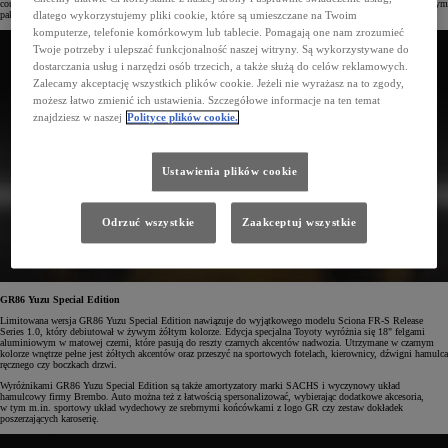
coupé japońskiej marki – GR86 Yuzu Special Edition oraz GR Supra Final Edition, w tym auta z dodatkowym
pakietem GT4. Samochody te nie będą niestety oferowane na polskim rynku.
dlatego wykorzystujemy pliki cookie, które są umieszczane na Twoim
komputerze, telefonie komórkowym lub tablecie. Pomagają one nam zrozumieć
Twoje potrzeby i ulepszać funkcjonalność naszej witryny. Są wykorzystywane do
dostarczania usług i narzędzi osób trzecich, a także służą do celów reklamowych.
Zalecamy akceptację wszystkich plików cookie. Jeżeli nie wyrażasz na to zgody,
możesz łatwo zmienić ich ustawienia. Szczegółowe informacje na ten temat
znajdziesz w naszej
Polityce plików cookie.
Ustawienia plików cookie
Odrzuć wszystkie
Zaakceptuj wszystkie
GR86 Yuzu Special Edition
Limitowana wersja GR86 Yuzu Special Edition nawiązuje do wyjątkowego modelu Sciona FR-S Release
Series 1.0, który debiutował w żywym żółtym kolorze. Edycja specjalna Toyoty wyróżnia się 18" felgami
aluminiowym w matowej czerni, które pasują do reszty czarnych akcentów nadwozia. Utrzymane w czarnym
kolorze wnętrze pełne jest żółtych akcentów oraz przeszyć na sportowych fotelach, kierownicy, dźwigni hamulca
ręcznego czy boczkach drzwi.
Wyróżnikami GR86 Yuzu Special Edition są także amortyzatory marki SACHS i wyczynowy układ
hamulcowy firmy Brembo. Auto można też z łatwością spersonalizować, wybierając dodatkowe akcesoria,
w tym m.in. sportowy układ wydechowy ze srebrnymi końcówkami z logo GR czy zestaw dokładek
poszerzających karoserię.