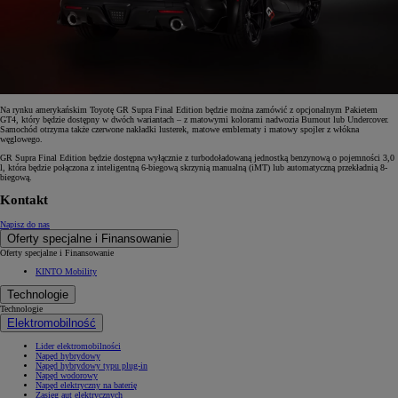
Na rynku amerykańskim Toyotę GR Supra Final Edition będzie można zamówić z opcjonalnym Pakietem
GT4, który będzie dostępny w dwóch wariantach – z matowymi kolorami nadwozia Burnout lub Undercover.
Samochód otrzyma także czerwone nakładki lusterek, matowe emblematy i matowy spojler z włókna
węglowego.
GR Supra Final Edition będzie dostępna wyłącznie z turbodoładowaną jednostką benzynową o pojemności 3,0
l, która będzie połączona z inteligentną 6-biegową skrzynią manualną (iMT) lub automatyczną przekładnią 8-
biegową.
Kontakt
Napisz do nas
Oferty specjalne i Finansowanie
Oferty specjalne i Finansowanie
KINTO Mobility
Technologie
Technologie
Elektromobilność
Lider elektromobilności
Napęd hybrydowy
Napęd hybrydowy typu plug-in
Napęd wodorowy
Napęd elektryczny na baterię
Zasięg aut elektrycznych