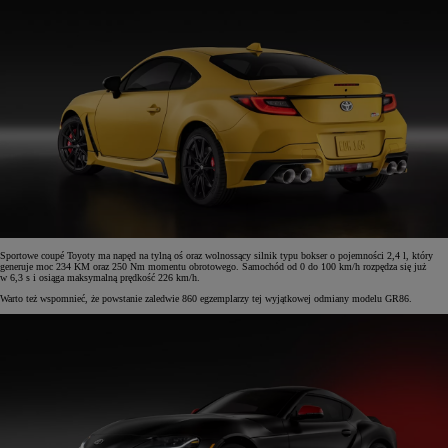
Sportowe coupé Toyoty ma napęd na tylną oś oraz wolnossący silnik typu bokser o pojemności 2,4 l, który
generuje moc 234 KM oraz 250 Nm momentu obrotowego. Samochód od 0 do 100 km/h rozpędza się już
w 6,3 s i osiąga maksymalną prędkość 226 km/h.
Warto też wspomnieć, że powstanie zaledwie 860 egzemplarzy tej wyjątkowej odmiany modelu GR86.