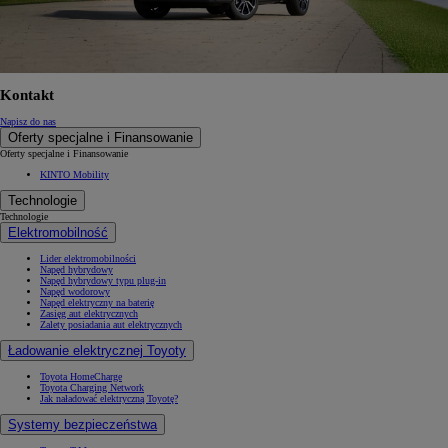
Kontakt
Napisz do nas
Oferty specjalne i Finansowanie
Oferty specjalne i Finansowanie
KINTO Mobility
Technologie
Technologie
Elektromobilność
Lider elektromobilności
Napęd hybrydowy
Napęd hybrydowy typu plug-in
Napęd wodorowy
Napęd elektryczny na baterię
Zasięg aut elektrycznych
Zalety posiadania aut elektrycznych
Ładowanie elektrycznej Toyoty
Toyota HomeCharge
Toyota Charging Network
Jak naładować elektryczną Toyotę?
Systemy bezpieczeństwa