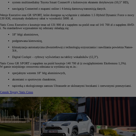
system multimedialny Toyota Smart Connect® z kolorowym ekranem dotykowym (10,5" HD),
nawigację Connected z mapami online i 4-letnią darmową transmisją danych.
Wersje Executive oraz GR SPORT, które dostępne są wyłącznie z układem 1.5 Hybrid Dynamic Force o mocy
130 KM, otrzymały dodatkowy rabat w wysokości 5000. zł.
Yaris Cross Executive z kosztuje teraz od 131 900 zł z napędem na przód oraz od 141 700 zł z napędem AWD-
i. Na standardowe wyposażenie tej odmiany składają się:
18" felgi aluminiowe,
podgrzewana kierownicę,
klimatyzacja automatyczna (dwustrefowa) z technologią oczyszczania i nawilżania powietrza Nanoe-
X®,
Digital Cockpit – cyfrowy wyświetlacz na tablicy wskaźników (12,3").
Yaris Cross GR SPORT z napędem na przód kosztuje 140 700 zł (z uwzględnieniem Ekobonusu 1,5%).
W gamie miejskiego crossovera odmiana ta wyróżnia się m.in.:
specjalnym wzorem 18" felg aluminiowych,
akcentami o sportowym charakterze,
tapicerką z ekologicznego zamszu Ultrasuede ze skórzanymi boczkami i czerwonymi przeszyciami.
Cennik Toyoty Yaris Cross