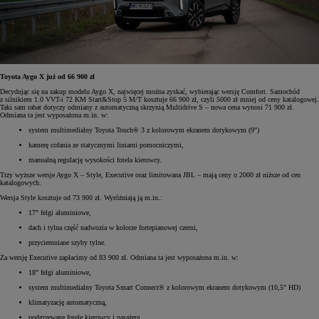
Toyota Aygo X już od 66 900 zł
Decydując się na zakup modelu Aygo X, najwięcej można zyskać, wybierając wersję Comfort. Samochód
z silnikiem 1.0 VVT-i 72 KM Start&Stop 5 M/T kosztuje 66 900 zł, czyli 5000 zł mniej od ceny katalogowej.
Taki sam rabat dotyczy odmiany z automatyczną skrzynią Multidrive S – nowa cena wynosi 71 900 zł.
Odmiana ta jest wyposażona m.in. w:
system multimedialny Toyota Touch® 3 z kolorowym ekranem dotykowym (9")
kamerę cofania ze statycznymi liniami pomocniczymi,
manualną regulację wysokości fotela kierowcy.
Trzy wyższe wersje Aygo X – Style, Executive oraz limitowana JBL – mają ceny o 2000 zł niższe od cen
katalogowych.
Wersja Style kosztuje od 73 900 zł. Wyróżniają ją m.in.:
17" felgi aluminiowe,
dach i tylna część nadwozia w kolorze fortepianowej czerni,
przyciemniane szyby tylne.
Za wersję Executive zapłacimy od 83 900 zł. Odmiana ta jest wyposażona m.in. w:
18" felgi aluminiowe,
system multimedialny Toyota Smart Connect® z kolorowym ekranem dotykowym (10,5" HD)
klimatyzację automatyczną,
podgrzewane fotele kierowcy i pasażera,