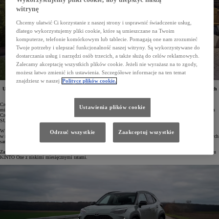
witrynę
Chcemy ułatwić Ci korzystanie z naszej strony i usprawnić świadczenie usług,
dlatego wykorzystujemy pliki cookie, które są umieszczane na Twoim
komputerze, telefonie komórkowym lub tablecie. Pomagają one nam zrozumieć
Twoje potrzeby i ulepszać funkcjonalność naszej witryny. Są wykorzystywane do
dostarczania usług i narzędzi osób trzecich, a także służą do celów reklamowych.
Zalecamy akceptację wszystkich plików cookie. Jeżeli nie wyrażasz na to zgody,
możesz łatwo zmienić ich ustawienia. Szczegółowe informacje na ten temat
znajdziesz w naszej
Polityce plików cookie.
U dilerów Toyoty można zamówić modele Aygo X oraz Yaris Cross z 2025 roku w nowych, obniżonych
cenach. Bestsellerowe miejskie crossovery objęto rabatami do 5000 zł.
Crossovery Toyoty cieszą się dużą popularnością wśród polskich klientów poszukujących wszechstronnego
Ustawienia plików cookie
miejskiego samochodu. Model Aygo X od momentu debiutu zdominował segment najmniejszych aut, a Yaris
Cross w 2024 roku nie tylko był najczęściej wybieranym pojazdem w dynamicznie rozwijającej się klasie B-
SUV, ale też trzecim najpopularniejszym samochodem w Polsce.
W salonach Toyoty w Polsce można już zamawiać modele Aygo X oraz Yaris Cross z 2025 roku produkcji
Odrzuć wszystkie
Zaakceptuj wszystkie
w nowych, obniżonych cenach. Maksymalny rabat w przypadku obu modeli wynosi 5000 zł. Przy zakupie tych
samochodów można skorzystać z bonu na dodatkowe akcesoria oraz zabezpieczenia antykradzieżowe.
Zarówno dla firm, jak i klientów indywidualnych dostępne też jest bardzo korzystne finansowanie w Leasingu
KINTO One z niskimi miesięcznymi ratami.