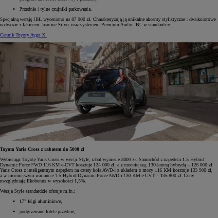
Przednie i tylne czujniki parkowania.
Specjalną wersję JBL wyceniono na 87 900 zł. Charakteryzują ją unikalne akcenty stylistyczne i dwukolorowe
nadwozie z lakierem Jasmine Silver oraz systemem Premium Audio JBL w standardzie.
Cennik Toyoty Aygo X
Toyota Yaris Cross z rabatem do 5000 zł
Wybierając Toyotę Yaris Cross w wersji Style, rabat wyniesie 3000 zł. Samochód z napędem 1.5 Hybrid
Dynamic Force FWD 116 KM e-CVT kosztuje 124 000 zł, a z mocniejszą, 130-konną hybrydą – 126 000 zł.
Yaris Cross z inteligentnym napędem na cztery koła AWD-i z układem o mocy 116 KM kosztuje 133 900 zł,
a w mocniejszym wariancie 1.5 Hybrid Dynamic Force AWD-i 130 KM e-CVT – 135 800 zł. Ceny
uwzględniają Ekobonus w wysokości 1,5%.
Wersja Style standardzie oferuje m.in.:
17" felgi aluminiowe,
podgrzewane fotele przednie,