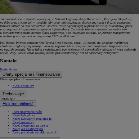
Tak skomentował to dyrektor operacyjny w National Highways Andy Butterfield:
„Pracujemy 24 godziny
na dobę przez siedem dni w tygodniu, aby drogi były bezpieczne, dobrze utrzymane i drożne, pomagając
ludziom dotrzeć do celu bezpiecznie i na czas. Nowe pojazdy będą wspierać nas w tej całodobowej pracy,
w szczególności inspektorów utrzymania infrastruktury. Co równie istotne, stanowią one ważny krok
w kierunku zmniejszenia naszego śladu węglowego, a ta inwestycja dowodzi, że jesteśmy zaangażowani
w realizację naszego celu zerowej emisji CO2 do 2030 roku.”
Neil Broad, dyrektor generalny One Toyota Fleet Services, dodał:
„Cieszymy się, że nasza współpraca
z National Highways się rozwija i możemy wspierać ich w pracy na rzecz zwiększenia bezpieczeństwa
na naszych drogach. Mamy jedną z największych gam elektrycznych samochodów użytkowych oraz doskonały
zespół, który ułatwia coraz większej liczbie firm transformacje flot na samochody elektryczne”.
Kontakt
Napisz do nas
Oferty specjalne i Finansowanie
Oferty specjalne i Finansowanie
KINTO Mobility
Technologie
Technologie
Elektromobilność
Lider elektromobilności
Napęd hybrydowy
Napęd hybrydowy typu plug-in
Napęd wodorowy
Napęd elektryczny na baterię
Zasięg aut elektrycznych
Zalety posiadania aut elektrycznych