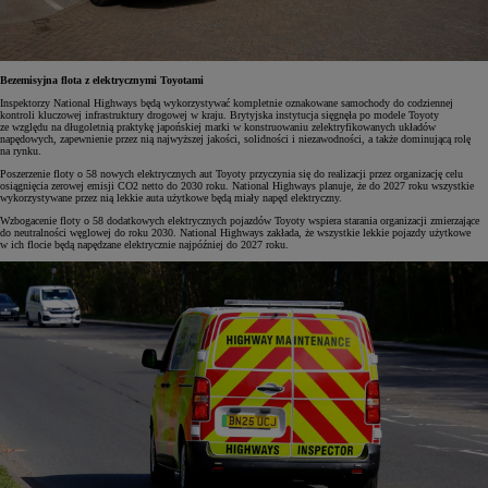
Bezemisyjna flota z elektrycznymi Toyotami
Inspektorzy National Highways będą wykorzystywać kompletnie oznakowane samochody do codziennej
kontroli kluczowej infrastruktury drogowej w kraju. Brytyjska instytucja sięgnęła po modele Toyoty
ze względu na długoletnią praktykę japońskiej marki w konstruowaniu zelektryfikowanych układów
napędowych, zapewnienie przez nią najwyższej jakości, solidności i niezawodności, a także dominującą rolę
na rynku.
Poszerzenie floty o 58 nowych elektrycznych aut Toyoty przyczynia się do realizacji przez organizację celu
osiągnięcia zerowej emisji CO2 netto do 2030 roku. National Highways planuje, że do 2027 roku wszystkie
wykorzystywane przez nią lekkie auta użytkowe będą miały napęd elektryczny.
Wzbogacenie floty o 58 dodatkowych elektrycznych pojazdów Toyoty wspiera starania organizacji zmierzające
do neutralności węglowej do roku 2030. National Highways zakłada, że wszystkie lekkie pojazdy użytkowe
w ich flocie będą napędzane elektrycznie najpóźniej do 2027 roku.