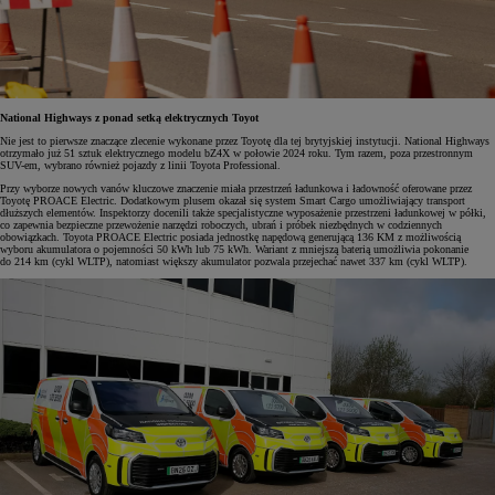
National Highways z ponad setką elektrycznych Toyot
Nie jest to pierwsze znaczące zlecenie wykonane przez Toyotę dla tej brytyjskiej instytucji. National Highways
otrzymało już 51 sztuk elektrycznego modelu bZ4X w połowie 2024 roku. Tym razem, poza przestronnym
SUV-em, wybrano również pojazdy z linii Toyota Professional.
Przy wyborze nowych vanów kluczowe znaczenie miała przestrzeń ładunkowa i ładowność oferowane przez
Toyotę PROACE Electric. Dodatkowym plusem okazał się system Smart Cargo umożliwiający transport
dłuższych elementów. Inspektorzy docenili także specjalistyczne wyposażenie przestrzeni ładunkowej w półki,
co zapewnia bezpieczne przewożenie narzędzi roboczych, ubrań i próbek niezbędnych w codziennych
obowiązkach. Toyota PROACE Electric posiada jednostkę napędową generującą 136 KM z możliwością
wyboru akumulatora o pojemności 50 kWh lub 75 kWh. Wariant z mniejszą baterią umożliwia pokonanie
do 214 km (cykl WLTP), natomiast większy akumulator pozwala przejechać nawet 337 km (cykl WLTP).