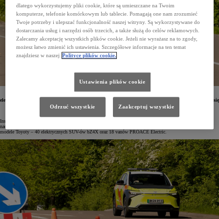
dlatego wykorzystujemy pliki cookie, które są umieszczane na Twoim
komputerze, telefonie komórkowym lub tablecie. Pomagają one nam zrozumieć
Twoje potrzeby i ulepszać funkcjonalność naszej witryny. Są wykorzystywane do
dostarczania usług i narzędzi osób trzecich, a także służą do celów reklamowych.
Zalecamy akceptację wszystkich plików cookie. Jeżeli nie wyrażasz na to zgody,
możesz łatwo zmienić ich ustawienia. Szczegółowe informacje na ten temat
znajdziesz w naszej
Polityce plików cookie.
Ustawienia plików cookie
Do floty brytyjskiego zarządu dróg krajowych i autostrad National Highways dołączyły nowe
elektryczne modele Toyoty o zerowej emisji – PROACE Electric oraz bZ4X. Organizacja zdecydowała się
na auta japońskiego producenta ze względu na ich bezawaryjność oraz wysoką wydajność napędu
Odrzuć wszystkie
Zaakceptuj wszystkie
na baterie.
Instytucje w Wielkiej Brytanii systematycznie obniżają poziom emisji swojej floty aut. National Highways
nadzorująca 4500 mil brytyjskich autostrad i dróg właśnie rozszerzyła swój park pojazdów o zeroemisyjne
modele Toyoty – 40 elektrycznych SUV-ów bZ4X oraz 18 vanów PROACE Electric.