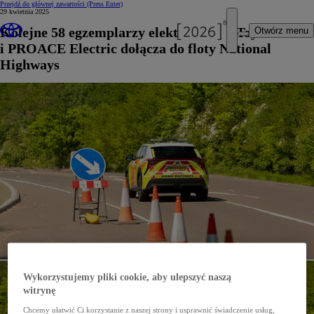
Przejdź do głównej zawartości
(Press Enter)
29 kwietnia 2025
Kolejne 58 egzemplarzy elektrycznych Toyot bZ4X
Otwórz menu
i PROACE Electric dołącza do floty National
Highways
Wykorzystujemy pliki cookie, aby ulepszyć naszą
witrynę
Chcemy ułatwić Ci korzystanie z naszej strony i usprawnić świadczenie usług,