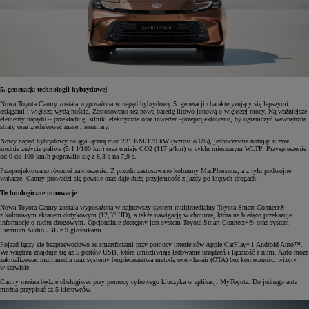
5. generacja technologii hybrydowej
Nowa Toyota Camry została wyposażona w napęd hybrydowy 5. generacji charakteryzujący się lepszymi
osiągami i większą wydajnością. Zastosowano też nową baterię litowo-jonową o większej mocy. Najważniejsze
elementy napędu – przekładnię, silniki elektryczne oraz inwerter –przeprojektowano, by ograniczyć wewnętrzne
straty oraz zredukować masę i rozmiary.
Nowy napęd hybrydowy osiąga łączną moc 231 KM/170 kW (wzrost o 6%), jednocześnie notując niższe
średnie zużycie paliwa (5,1 l/100 km) oraz emisje CO2 (117 g/km) w cyklu mieszanym WLTP. Przyspieszenie
od 0 do 100 km/h poprawiło się z 8,3 s na 7,9 s.
Przeprojektowano również zawieszenie. Z przodu zastosowano kolumny MacPhersona, a z tyłu podwójne
wahacze. Camry prowadzi się pewnie oraz daje dużą przyjemność z jazdy po krętych drogach.
Technologiczne innowacje
Nowa Toyota Camry została wyposażona w najnowszy system multimedialny Toyota Smart Connect®
z kolorowym ekranem dotykowym (12,3" HD), a także nawigację w chmurze, która na bieżąco przekazuje
informacje o ruchu drogowym. Opcjonalnie dostępny jest system Toyota Smart Connect+® oraz system
Premium Audio JBL z 9 głośnikami.
Pojazd łączy się bezprzewodowo ze smartfonami przy pomocy interfejsów Apple CarPlay* i Android Auto™.
We wnętrzu znajduje się aż 5 portów USB, które umożliwiają ładowanie urządzeń i łączność z nimi. Auto może
zaktualizować multimedia oraz systemy bezpieczeństwa metodą over-the-air (OTA) bez konieczności wizyty
w serwisie.
Camry można będzie obsługiwać przy pomocy cyfrowego kluczyka w aplikacji MyToyota. Do jednego auta
można przypisać aż 5 kierowców.