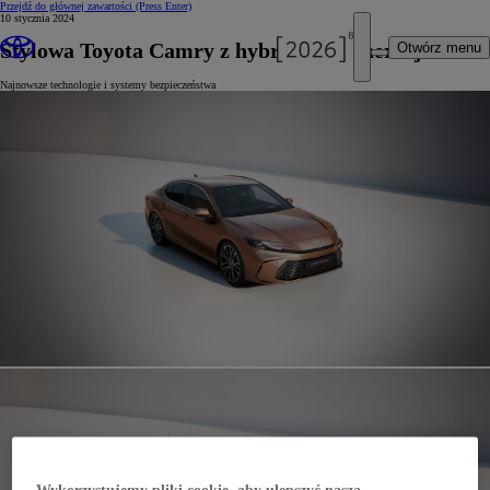
Przejdź do głównej zawartości
(Press Enter)
10 stycznia 2024
Stylowa Toyota Camry z hybrydą 5. generacji
Otwórz menu
Najnowsze technologie i systemy bezpieczeństwa