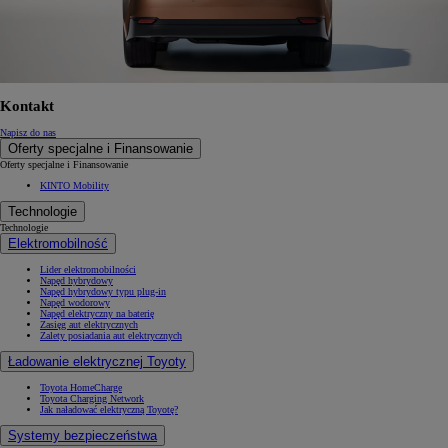
Kontakt
Napisz do nas
Oferty specjalne i Finansowanie
Oferty specjalne i Finansowanie
KINTO Mobility
Technologie
Technologie
Elektromobilność
Lider elektromobilności
Napęd hybrydowy
Napęd hybrydowy typu plug-in
Napęd wodorowy
Napęd elektryczny na baterię
Zasięg aut elektrycznych
Zalety posiadania aut elektrycznych
Ładowanie elektrycznej Toyoty
Toyota HomeCharge
Toyota Charging Network
Jak naładować elektryczną Toyotę?
Systemy bezpieczeństwa