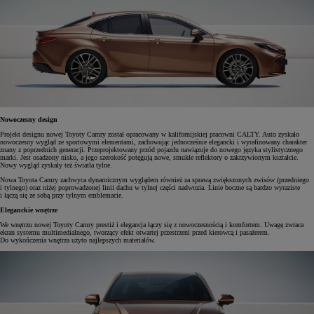
Nowoczesny design
Projekt designu nowej Toyoty Camry został opracowany w kalifornijskiej pracowni CALTY. Auto zyskało
nowoczesny wygląd ze sportowymi elementami, zachowując jednocześnie elegancki i wyrafinowany charakter
znany z poprzednich generacji. Przeprojektowany przód pojazdu nawiązuje do nowego języka stylistycznego
marki. Jest osadzony nisko, a jego szerokość potęgują nowe, smukłe reflektory o zakrzywionym kształcie.
Nowy wygląd zyskały też światła tylne.
Nowa Toyota Camry zachwyca dynamicznym wyglądem również za sprawą zwiększonych zwisów (przedniego
i tylnego) oraz niżej poprowadzonej linii dachu w tylnej części nadwozia. Linie boczne są bardzo wyraziste
i łączą się ze sobą przy tylnym emblemacie.
Eleganckie wnętrze
We wnętrzu nowej Toyoty Camry prestiż i elegancja łączy się z nowoczesnością i komfortem. Uwagę zwraca
ekran systemu multimedialnego, tworzący efekt otwartej przestrzeni przed kierowcą i pasażerem.
Do wykończenia wnętrza użyto najlepszych materiałów.