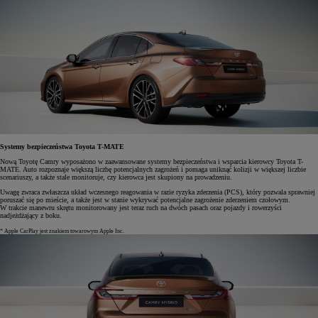
Systemy bezpieczeństwa Toyota T-MATE
Nową Toyotę Camry wyposażono w zaawansowane systemy bezpieczeństwa i wsparcia kierowcy Toyota T-
MATE. Auto rozpoznaje większą liczbę potencjalnych zagrożeń i pomaga uniknąć kolizji w większej liczbie
scenariuszy, a także stale monitoruje, czy kierowca jest skupiony na prowadzeniu.
Uwagę zwraca zwłaszcza układ wczesnego reagowania w razie ryzyka zderzenia (PCS), który pozwala sprawniej
poruszać się po mieście, a także jest w stanie wykrywać potencjalne zagrożenie zderzeniem czołowym.
W trakcie manewru skrętu monitorowany jest teraz ruch na dwóch pasach oraz pojazdy i rowerzyści
nadjeżdżający z boku.
* Apple CarPlay jest znakiem towarowym Apple Inc.