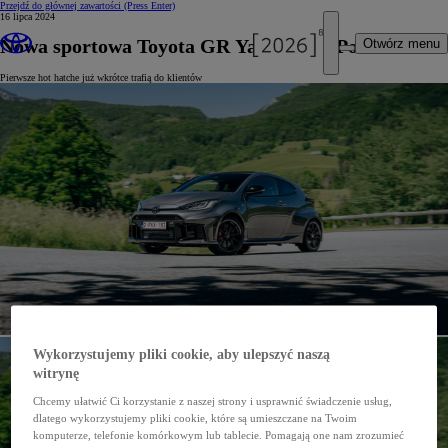
Przejdź do głównej zawartości
(Press Enter)
16 lipca 2024
Nowa sportowa Toyota GR Yaris już w Polsce
Otwórz menu
Pierwsze hot hatche już wkrótce trafią do klientów
Wykorzystujemy pliki cookie, aby ulepszyć naszą
witrynę
Chcemy ułatwić Ci korzystanie z naszej strony i usprawnić świadczenie usług,
dlatego wykorzystujemy pliki cookie, które są umieszczane na Twoim
komputerze, telefonie komórkowym lub tablecie. Pomagają one nam zrozumieć