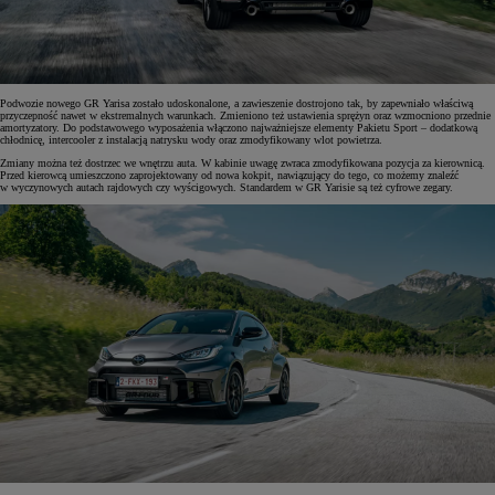
Podwozie nowego GR Yarisa zostało udoskonalone, a zawieszenie dostrojono tak, by zapewniało właściwą
przyczepność nawet w ekstremalnych warunkach. Zmieniono też ustawienia sprężyn oraz wzmocniono przednie
amortyzatory. Do podstawowego wyposażenia włączono najważniejsze elementy Pakietu Sport – dodatkową
chłodnicę, intercooler z instalacją natrysku wody oraz zmodyfikowany wlot powietrza.
Zmiany można też dostrzec we wnętrzu auta. W kabinie uwagę zwraca zmodyfikowana pozycja za kierownicą.
Przed kierowcą umieszczono zaprojektowany od nowa kokpit, nawiązujący do tego, co możemy znaleźć
w wyczynowych autach rajdowych czy wyścigowych. Standardem w GR Yarisie są też cyfrowe zegary.