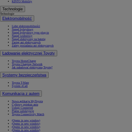
KINTO Mobility
Technologie
Technologie
Elektromobilność
Lider elektromobilności
Napęd hybrydowy
Napęd hybrydowy typu plug-in
Napęd wodorowy
Napęd elektryczny na baterię
Zasięg aut elektrycznych
Zalety posiadania aut elektrycznych
Ładowanie elektrycznej Toyoty
Toyota HomeCharge
Toyota Charging Network
Jak naładować elektryczną Toyotę?
Systemy bezpieczeństwa
Toyota T-Mate
System eCall
Komunikacja z autem
Nowa aplikacja MyToyota
Cyfrowy opiekun auta
Usługi Connected
Płatne subskrypcje
Toyota Connectivity Match
(Opens in new window)
(Opens in new window)
(Opens in new window)
(Opens in new window)