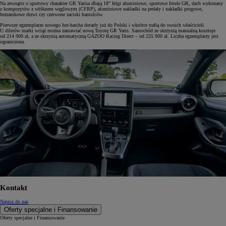
Na zewnątrz o sportowy charakter GR Yarisa dbają 18" felgi aluminiowe, sportowe fotele GR, dach wykonany
z kompozytów z włóknem węglowym (CFRP), aluminiowe nakładki na pedały i nakładki progowe,
bezramkowe drzwi czy czerwone zaciski hamulców.
Pierwsze egzemplarze nowego hot-hatcha dotarły już do Polski i wkrótce trafią do swoich właścicieli.
U dilerów marki wciąż można zamawiać nową Toyotę GR Yaris. Samochód ze skrzynią manualną kosztuje
od 214 900 zł, a ze skrzynią automatyczną GAZOO Racing Direct – od 225 900 zł. Liczba egzemplarzy jest
ograniczona.
Kontakt
Napisz do nas
Oferty specjalne i Finansowanie
Oferty specjalne i Finansowanie