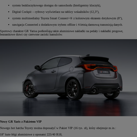
system bezkluczykowego dostępu do samochodu (Inteligentny kluczyk),
Digital Cockpit – cyfrowy wyświetlacz na tablicy wskaźników (12,3"),
system multimedialny Toyota Smart Connect+® z kolorowym ekranem dotykowym (8"),
nawigacja Connected z dodatkowym trybem offline i 4-letnią darmową transmisją danych.
Sportowy charakter GR Yarisa podkreślają także aluminiowe nakładki na pedały i nakładki progowe,
bezramkowe drzwi czy czerwone zaciski hamulców.
Nowy GR Yaris z Pakietem VIP
Nowego hot hatcha Toyoty można doposażyć w Pakiet VIP (16 tys. zł), który obejmuje m.in.:
18" kute felgi aluminiowe z oponami 225/40 R18,