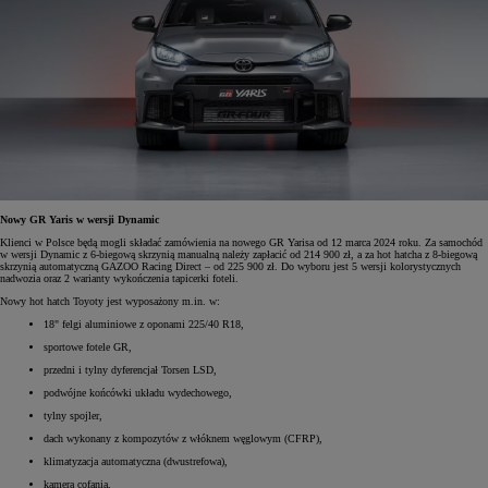
Nowy GR Yaris w wersji Dynamic
Klienci w Polsce będą mogli składać zamówienia na nowego GR Yarisa od 12 marca 2024 roku. Za samochód
w wersji Dynamic z 6-biegową skrzynią manualną należy zapłacić od 214 900 zł, a za hot hatcha z 8-biegową
skrzynią automatyczną GAZOO Racing Direct – od 225 900 zł. Do wyboru jest 5 wersji kolorystycznych
nadwozia oraz 2 warianty wykończenia tapicerki foteli.
Nowy hot hatch Toyoty jest wyposażony m.in. w:
18" felgi aluminiowe z oponami 225/40 R18,
sportowe fotele GR,
przedni i tylny dyferencjał Torsen LSD,
podwójne końcówki układu wydechowego,
tylny spojler,
dach wykonany z kompozytów z włóknem węglowym (CFRP),
klimatyzacja automatyczna (dwustrefowa),
kamera cofania,