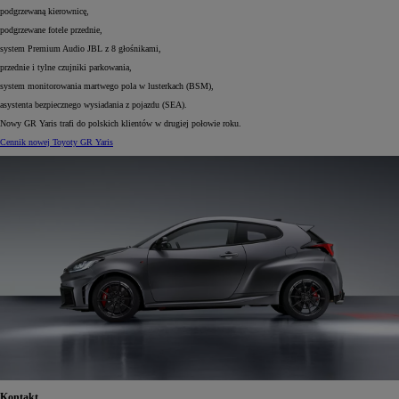
podgrzewaną kierownicę,
podgrzewane fotele przednie,
system Premium Audio JBL z 8 głośnikami,
przednie i tylne czujniki parkowania,
system monitorowania martwego pola w lusterkach (BSM),
asystenta bezpiecznego wysiadania z pojazdu (SEA).
Nowy GR Yaris trafi do polskich klientów w drugiej połowie roku.
Cennik nowej Toyoty GR Yaris
Kontakt