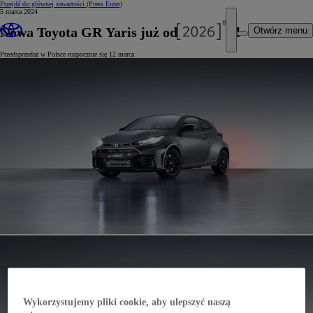
Przejdź do głównej zawartości
(Press Enter)
5 marca 2024
Nowa Toyota GR Yaris już od 214 900 zł
Otwórz menu
Przedsprzedaż w Polsce rozpocznie się 12 marca
Wykorzystujemy pliki cookie, aby ulepszyć naszą