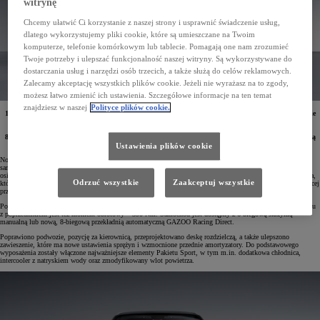
witrynę
Chcemy ułatwić Ci korzystanie z naszej strony i usprawnić świadczenie usług,
dlatego wykorzystujemy pliki cookie, które są umieszczane na Twoim
komputerze, telefonie komórkowym lub tablecie. Pomagają one nam zrozumieć
Twoje potrzeby i ulepszać funkcjonalność naszej witryny. Są wykorzystywane do
dostarczania usług i narzędzi osób trzecich, a także służą do celów reklamowych.
Zalecamy akceptację wszystkich plików cookie. Jeżeli nie wyrażasz na to zgody,
możesz łatwo zmienić ich ustawienia. Szczegółowe informacje na ten temat
znajdziesz w naszej
Polityce plików cookie.
12 marca 2024 roku w Polsce rozpocznie się przedsprzedaż nowej Toyoty GR Yaris. Samochód będzie
wyposażony w 3-cylindrowy, turbodoładowany silnik o mocy 280 KM i napęd na cztery koła GR-
FOUR. Do wyboru będzie wersja z 6-biegową manualną skrzynią lub nową
8-biegową przekładnią automatyczną GAZOO Racing Direct. Ceny sportowego modelu rozpoczynają
się od 214 900 zł.
Ustawienia plików cookie
Nowa odsłona Toyoty GR Yaris jest następcą modelu, który odniósł spektakularny sukces na rynku
samochodów sportowych. Inżynierowie TOYOTA GAZOO Racing nie zatrzymali się jednak na tym
osiągnięciu. Po konsultacjach z kierowcami rajdowymi i wyścigowymi wprowadzili do hot hatcha ulepszenia,
Odrzuć wszystkie
Zaakceptuj wszystkie
które sprawiły, że GR Yaris stał się jeszcze mocniejszy, jeszcze lepszy w prowadzeniu oraz dający jeszcze więcej
przyjemności z jazdy.
Pojazd wyposażono w 3-cylindrowy silnik 1.6 z turbodoładowaniem o mocy 280 KM. Wyższy w porównaniu
z poprzednikiem jest też moment obrotowy – 390 Nm. Samochód jest dostępny z 6-biegową skrzynią
manualną lub nową, 8-biegową przekładnią automatyczną GAZOO Racing Direct.
Poprawiono podwozie, pozycję za kierownicą, przeprojektowano deskę rozdzielczą, a także ulepszono
zawieszenie, które ma nowe ustawienia sprężyn i wzmocnione przednie amortyzatory. Do podstawowego
wyposażenia zostały włączone najważniejsze elementy Pakietu Sport, w tym m.in. dodatkowa chłodnica,
intercooler z natryskiem wody oraz zmodyfikowany wlot powietrza.