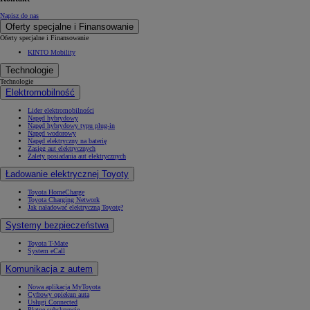
Napisz do nas
Oferty specjalne i Finansowanie
Oferty specjalne i Finansowanie
KINTO Mobility
Technologie
Technologie
Elektromobilność
Lider elektromobilności
Napęd hybrydowy
Napęd hybrydowy typu plug-in
Napęd wodorowy
Napęd elektryczny na baterię
Zasięg aut elektrycznych
Zalety posiadania aut elektrycznych
Ładowanie elektrycznej Toyoty
Toyota HomeCharge
Toyota Charging Network
Jak naładować elektryczną Toyotę?
Systemy bezpieczeństwa
Toyota T-Mate
System eCall
Komunikacja z autem
Nowa aplikacja MyToyota
Cyfrowy opiekun auta
Usługi Connected
Płatne subskrypcje