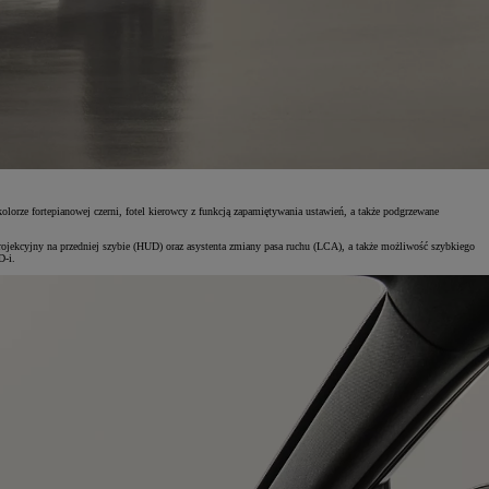
rze fortepianowej czerni, fotel kierowcy z funkcją zapamiętywania ustawień, a także podgrzewane
ojekcyjny na przedniej szybie (HUD) oraz asystenta zmiany pasa ruchu (LCA), a także możliwość szybkiego
D-i.