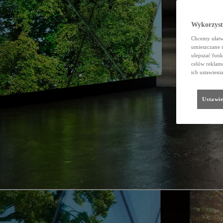
Wykorzystu
Chcemy ułatwi
umieszczane 
ulepszać funk
celów reklamo
ich ustawieni
Ustawie