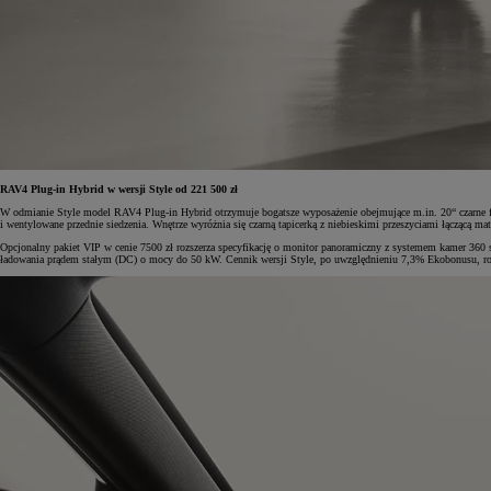
RAV4 Plug-in Hybrid w wersji Style od 221 500 zł
W odmianie Style model RAV4 Plug-in Hybrid otrzymuje bogatsze wyposażenie obejmujące m.in. 20“ czarne fel
i wentylowane przednie siedzenia. Wnętrze wyróżnia się czarną tapicerką z niebieskimi przeszyciami łączącą mate
Opcjonalny pakiet VIP w cenie 7500 zł rozszerza specyfikację o monitor panoramiczny z systemem kamer 360 
ładowania prądem stałym (DC) o mocy do 50 kW. Cennik wersji Style, po uwzględnieniu 7,3% Ekobonusu, roz