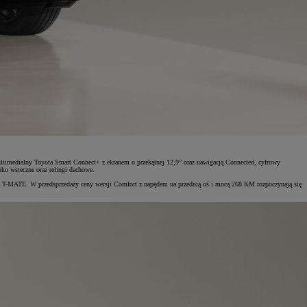
timedialny Toyota Smart Connect+ z ekranem o przekątnej 12,9” oraz nawigacją Connected, cyfrowy
rko wsteczne oraz relingi dachowe.
ota T-MATE. W przedsprzedaży ceny wersji Comfort z napędem na przednią oś i mocą 268 KM rozpoczynają się