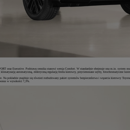
RT oraz Executive. Podstawę cennika stanowi wersja Comfort. W standardzie obejmuje ona m.in. system mul
klimatyzację automatyczną, elektryczną regulację fotela kierowcy, przyciemniane szyby, fotochromatyczne luste
tyce. Na pokładzie znajduje się również rozbudowany pakiet systemów bezpieczeństwa i wsparcia kierowcy Toy
obonus w wysokości 7,3%.