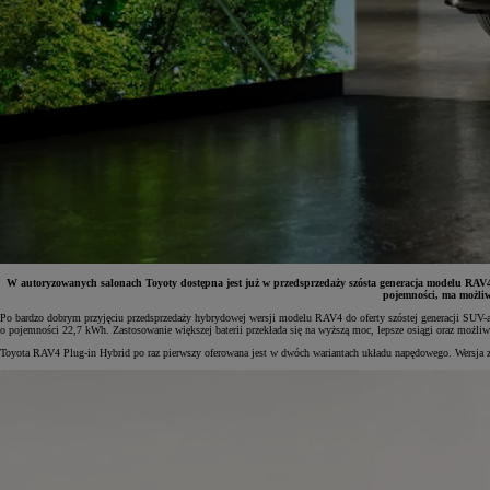
W autoryzowanych salonach Toyoty dostępna jest już w przedsprzedaży szósta generacja modelu RA
pojemności, ma możliwo
Po bardzo dobrym przyjęciu przedsprzedaży hybrydowej wersji modelu RAV4 do oferty szóstej generacji SUV
o pojemności 22,7 kWh. Zastosowanie większej baterii przekłada się na wyższą moc, lepsze osiągi oraz moż
Toyota RAV4 Plug-in Hybrid po raz pierwszy oferowana jest w dwóch wariantach układu napędowego. Wersja 