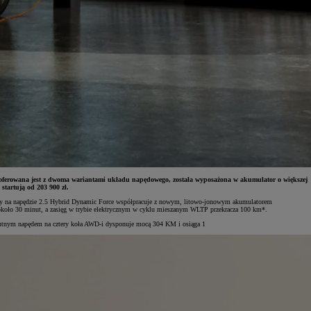
oferowana jest z dwoma wariantami układu napędowego, została wyposażona w akumulator o większej
startują od 203 900 zł.
arty na napędzie 2.5 Hybrid Dynamic Force współpracuje z nowym, litowo-jonowym akumulatorem
 około 30 minut, a zasięg w trybie elektrycznym w cyklu mieszanym WLTP przekracza 100 km*.
gentnym napędem na cztery koła AWD-i dysponuje mocą 304 KM i osiąga 1