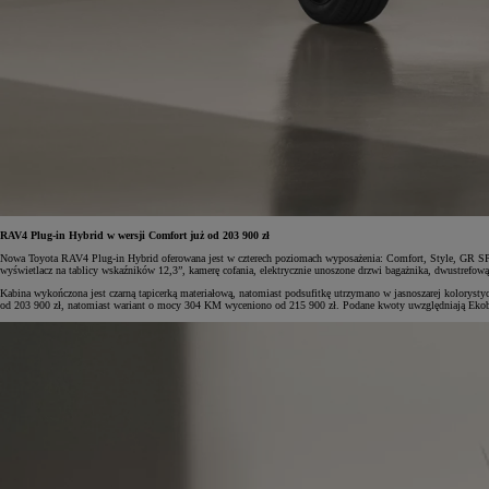
RAV4 Plug-in Hybrid w wersji Comfort już od 203 900 zł
Nowa Toyota RAV4 Plug-in Hybrid oferowana jest w czterech poziomach wyposażenia: Comfort, Style, GR SPO
wyświetlacz na tablicy wskaźników 12,3”, kamerę cofania, elektrycznie unoszone drzwi bagażnika, dwustrefową 
Kabina wykończona jest czarną tapicerką materiałową, natomiast podsufitkę utrzymano w jasnoszarej kolorys
od 203 900 zł, natomiast wariant o mocy 304 KM wyceniono od 215 900 zł. Podane kwoty uwzględniają Ek