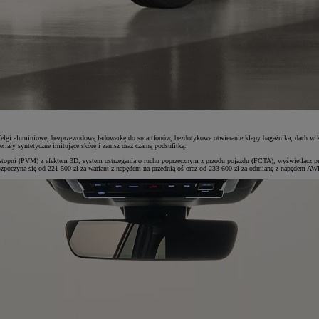
gi aluminiowe, bezprzewodową ładowarkę do smartfonów, bezdotykowe otwieranie klapy bagażnika, dach w kolo
riały syntetyczne imitujące skórę i zamsz oraz czarną podsufitką.
stopni (PVM) z efektem 3D, system ostrzegania o ruchu poprzecznym z przodu pojazdu (FCTA), wyświetlacz pr
poczyna się od 221 500 zł za wariant z napędem na przednią oś oraz od 233 600 zł za odmianę z napędem AW