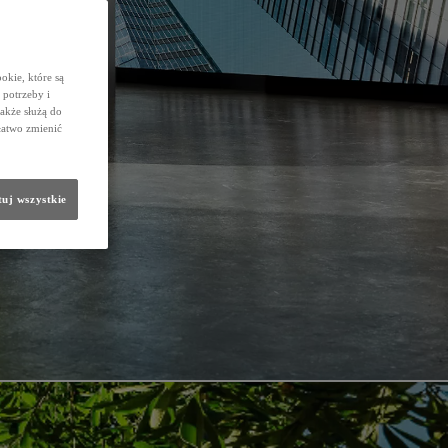
okie, które są
potrzeby i
także służą do
łatwo zmienić
uj wszystkie