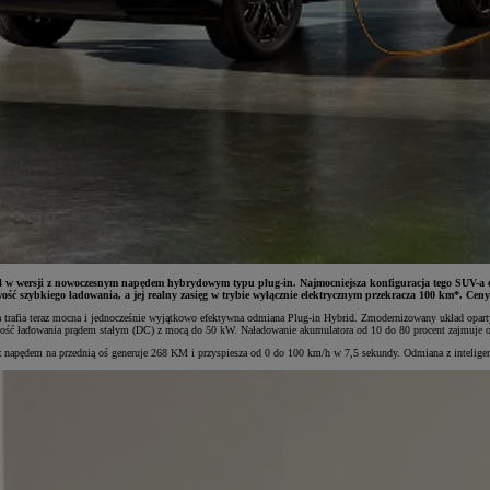
V4 w wersji z nowoczesnym napędem hybrydowym typu plug-in. Najmocniejsza konfiguracja tego SUV-a 
ść szybkiego ładowania, a jej realny zasięg w trybie wyłącznie elektrycznym przekracza 100 km*. Ceny 
-a trafia teraz mocna i jednocześnie wyjątkowo efektywna odmiana Plug-in Hybrid. Zmodernizowany układ op
liwość ładowania prądem stałym (DC) z mocą do 50 kW. Naładowanie akumulatora od 10 do 80 procent zajmuje
z napędem na przednią oś generuje 268 KM i przyspiesza od 0 do 100 km/h w 7,5 sekundy. Odmiana z inteli