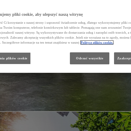
jemy pliki cookie, aby ulepszyć naszą witrynę
ć Ci korzystanie z naszej strony i usprawnić świadczenie usług, dlatego wykorzystujemy pliki co
na Twoim komputerze, telefonie komórkowym lub tablecie. Pomagają one nam zrozumieć Twoje 
cjonalność naszej witryny. Są wykorzystywane do dostarczania usług i narzędzi osób trzecich, a 
wych. Zalecamy akceptację wszystkich plików cookie. Jeżeli nie wyrażasz na to zgody, możesz 
a. Szczegółowe informacje na ten temat znajdziesz w naszej
Polityce plików cookie.
nia plików cookie
Odrzuć wszystkie
Zaakcept