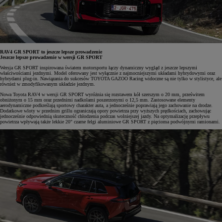
RAV4 GR SPORT to jeszcze lepsze prowadzenie
Jeszcze lepsze prowadzenie w wersji GR SPORT
Wersja GR SPORT inspirowana światem motorsportu łączy dynamiczny wygląd z jeszcze lepszymi
właściwościami jezdnymi. Model oferowany jest wyłącznie z najmocniejszymi układami hybrydowymi oraz
hybrydami plug-in. Nawiązania do sukcesów TOYOTA GAZOO Racing widoczne są nie tylko w stylistyce, ale
również w zmodyfikowanym układzie jezdnym.
Nowa Toyota RAV4 w wersji GR SPORT wyróżnia się rozstawem kół szerszym o 20 mm, prześwitem
obniżonym o 15 mm oraz przednimi nadkolami poszerzonymi o 12,5 mm. Zastosowane elementy
aerodynamiczne podkreślają sportowy charakter auta, a jednocześnie poprawiają jego zachowanie na drodze.
Dodatkowe wloty w przednim grillu ograniczają opory powietrza przy wyższych prędkościach, zachowując
jednocześnie odpowiednią skuteczność chłodzenia podczas wolniejszej jazdy. Na optymalizację przepływu
powietrza wpływają także lekkie 20" czarne felgi aluminiowe GR SPORT z pięcioma podwójnymi ramionami.