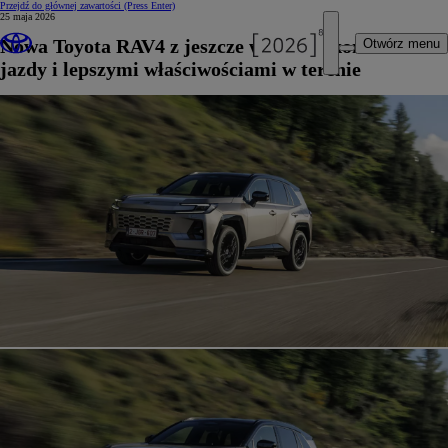
Przejdź do głównej zawartości
(Press Enter)
25 maja 2026
Nowa Toyota RAV4 z jeszcze wyższym komfortem
Otwórz menu
jazdy i lepszymi właściwościami w terenie