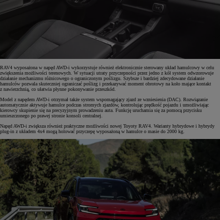
RAV4 wyposażona w napęd AWD-i wykorzystuje również elektronicznie sterowany układ hamulcowy w celu
zwiększenia możliwości terenowych. W sytuacji utraty przyczepności przez jedno z kół system odwzorowuje
działanie mechanizmu różnicowego o ograniczonym poślizgu. Szybsze i bardziej zdecydowane działanie
hamulców pozwala skuteczniej ograniczać poślizg i przekazywać moment obrotowy na koło mające kontakt
z nawierzchnią, co ułatwia płynne pokonywanie przeszkód.
Model z napędem AWD-i otrzymał także system wspomagający zjazd ze wzniesienia (DAC). Rozwiązanie
automatycznie aktywuje hamulce podczas stromych zjazdów, kontrolując prędkość pojazdu i umożliwiając
kierowcy skupienie się na precyzyjnym prowadzeniu auta. Funkcję uruchamia się za pomocą przycisku
umieszczonego po prawej stronie konsoli centralnej.
Napęd AWD-i zwiększa również praktyczne możliwości nowej Toyoty RAV4. Warianty hybrydowe i hybrydy
plug-in z układem 4x4 mogą holować przyczepę wyposażoną w hamulce o masie do 2000 kg.