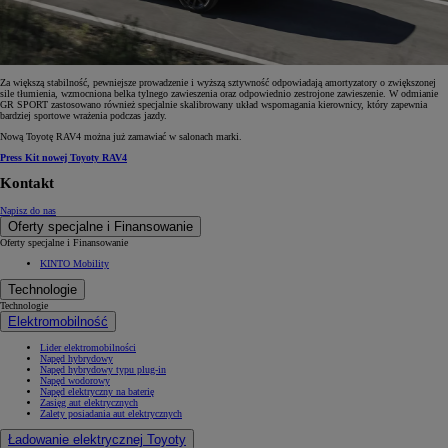
Za większą stabilność, pewniejsze prowadzenie i wyższą sztywność odpowiadają amortyzatory o zwiększonej
sile tłumienia, wzmocniona belka tylnego zawieszenia oraz odpowiednio zestrojone zawieszenie. W odmianie
GR SPORT zastosowano również specjalnie skalibrowany układ wspomagania kierownicy, który zapewnia
bardziej sportowe wrażenia podczas jazdy.
Nową Toyotę RAV4 można już zamawiać w salonach marki.
Press Kit nowej Toyoty RAV4
Kontakt
Napisz do nas
Oferty specjalne i Finansowanie
Oferty specjalne i Finansowanie
KINTO Mobility
Technologie
Technologie
Elektromobilność
Lider elektromobilności
Napęd hybrydowy
Napęd hybrydowy typu plug-in
Napęd wodorowy
Napęd elektryczny na baterię
Zasięg aut elektrycznych
Zalety posiadania aut elektrycznych
Ładowanie elektrycznej Toyoty