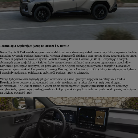
Technologia wspierająca jazdę na drodze i w terenie
Nowa Toyota RAV4 została wyposażona w elektronicznie sterowany układ hamulcowy, który zapewnia bardziej
naturalne wyczucie podczas hamowania, większą skuteczność działania oraz krótszą drogę zatrzymania pojazdu.
W modelu pojawił się również system Vehicle Braking Posture Control (VBPC). Korzystając z danych
zbieranych przez czujniki przy każdym kole, poprawia on stabilność auta poprzez ograniczanie przechyłów
nadwozia i poślizgów skrętnych, co przekłada się na większą precyzję pokonywania zakrętów. Dodatkowe
wsparcie zapewnia układ Cooperative Steering Driving Force Control (CSDFC), który koordynuje pochylenie
i przechyły nadwozia, zwiększając stabilność podczas jazdy w zakrętach.
Wersje hybrydowe oraz hybrydy plug-in oferowane są z inteligentnym napędem na cztery koła AWD-i.
Rozwiązanie to poprawia przyczepność na śliskiej nawierzchni, a także ułatwia jazdę poza drogami
utwardzonymi i w lekkim terenie. System działa automatycznie i płynnie przekazuje moment obrotowy
na tylne koła, ograniczając poślizg przednich kół przy niskich prędkościach oraz podczas skręcania, co wpływa
na większą pewność jazdy.