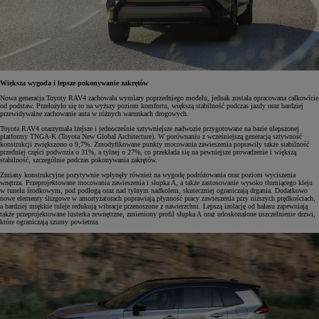
Większa wygoda i lepsze pokonywanie zakrętów
Nowa generacja Toyoty RAV4 zachowała wymiary poprzedniego modelu, jednak została opracowana całkowicie
od podstaw. Przełożyło się to na wyższy poziom komfortu, większą stabilność podczas jazdy oraz bardziej
przewidywalne zachowanie auta w różnych warunkach drogowych.
Toyota RAV4 otarzymała lżejsze i jednocześnie sztywniejsze nadwozie przygotowane na bazie ulepszonej
platformy TNGA-K (Toyota New Global Architecture). W porównaniu z wcześniejszą generacją sztywność
konstrukcji zwiększono o 9,7%. Zmodyfikowane punkty mocowania zawieszenia poprawiły także stabilność
przedniej części podwozia o 31%, a tylnej o 27%, co przekłada się na pewniejsze prowadzenie i większą
stabilność, szczególnie podczas pokonywania zakrętów.
Zmiany konstrukcyjne pozytywnie wpłynęły również na wygodę podróżowania oraz poziom wyciszenia
wnętrza. Przeprojektowane mocowania zawieszenia i słupka A, a także zastosowanie wysoko tłumiącego kleju
w tunelu środkowym, pod podłogą oraz nad tylnym nadkolem, skuteczniej ograniczają drgania. Dodatkowo
nowe elementy ślizgowe w amortyzatorach poprawiają płynność pracy zawieszenia przy niższych prędkościach,
a bardziej miękkie tuleje redukują wibracje przenoszone z nawierzchni. Lepszą izolację od hałasu zapewniają
także przeprojektowane lusterka zewnętrzne, zmieniony profil słupka A oraz udoskonalone uszczelnienie drzwi,
które ograniczają szumy powietrza.