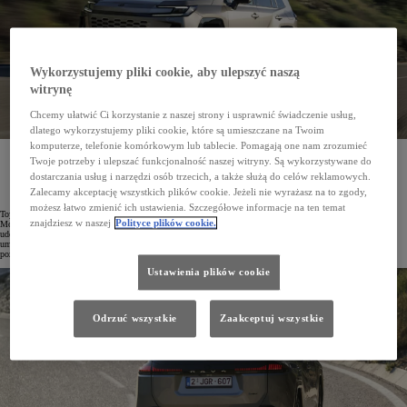
Wykorzystujemy pliki cookie, aby ulepszyć naszą
witrynę
Chcemy ułatwić Ci korzystanie z naszej strony i usprawnić świadczenie usług,
dlatego wykorzystujemy pliki cookie, które są umieszczane na Twoim
komputerze, telefonie komórkowym lub tablecie. Pomagają one nam zrozumieć
Szósta generacja Toyoty RAV4 wyznacza nowy etap w historii tej ikony marki. SUV dostępny
Twoje potrzeby i ulepszać funkcjonalność naszej witryny. Są wykorzystywane do
z napędem hybrydowym lub hybrydą plug-in zapewnia większy komfort podróżowania, lepszą
stabilność i pewność prowadzenia niezależnie od warunków na drodze, a także skuteczniejsze
dostarczania usług i narzędzi osób trzecich, a także służą do celów reklamowych.
możliwości jazdy poza utwardzonymi trasami. Odmiana GR SPORT została wyposażona w układ
Zalecamy akceptację wszystkich plików cookie. Jeżeli nie wyrażasz na to zgody,
jezdny o bardziej sportowej charakterystyce.
możesz łatwo zmienić ich ustawienia. Szczegółowe informacje na ten temat
Toyota RAV4 już od 30 lat pozostaje wzorem SUV-a i odgrywa kluczową rolę w światowej ofercie marki.
znajdziesz w naszej
Polityce plików cookie.
Model znalazł dotąd aż ponad 15 milionów nabywców w 180 państwach. Najnowsza generacja otrzymała
udoskonalone układy hybrydowe, w tym hybrydy plug-in szóstej generacji, które w ruchu miejskim
umożliwiają przejechanie w trybie EV nawet 212 km. Zastosowanie mocniejszych silników elektrycznych
pozwoliło zwiększyć zasięg jazdy na energii elektrycznej oraz ograniczyć zużycie paliwa.
Ustawienia plików cookie
Odrzuć wszystkie
Zaakceptuj wszystkie