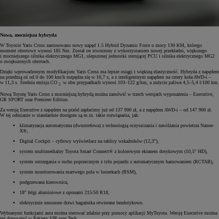
Nowa, mocniejsza hybryda
W Toyocie Yaris Cross zastosowano nowy napęd 1.5 Hybrid Dynamic Force o mocy 130 KM, którego
moment obrotowy wynosi 185 Nm. Został on stworzony z wykorzystaniem nowej przekładni, większego
i mocniejszego silnika elektrycznego MG1, ulepszonej jednostki sterującej PCU i silnika elektrycznego MG2
o zwiększonych obrotach.
Dzięki wprowadzonym modyfikacjom Yaris Cross ma lepsze osiągi i większą elastyczność. Hybryda z napędem
na przednią oś od 0 do 100 km/h rozpędza się w 10,7 s, a z inteligentnym napędem na cztery koła AWD-i –
w 11,3 s. Średnia emisja CO
w obu przypadkach wynosi 103–122 g/km, a zużycie paliwa 4,5–5,4 l/100 km.
2
Nową Toyotę Yaris Cross z mocniejszą hybrydą można zamówić w trzech wersjach wyposażenia – Executive,
GR SPORT oraz Premiere Edition.
Za wersję Executive z napędem na przód zapłacimy już od 137 900 zł, a z napędem AWD-i – od 147 900 zł.
W tej odmianie w standardzie dostępne są m.in. takie rozwiązania, jak:
klimatyzacja automatyczna (dwustrefowa) z technologią oczyszczania i nawilżania powietrza Nanoe-
X®,
Digital Cockpit – cyfrowy wyświetlacz na tablicy wskaźników (12,3"),
system multimedialny Toyota Smart Connect® z kolorowym ekranem dotykowym (10,5" HD),
system ostrzegania o ruchu poprzecznym z tyłu pojazdu z automatycznym hamowaniem (RCTAB),
system monitorowania martwego pola w lusterkach (BSM),
podgrzewana kierownica,
18" felgi aluminiowe z oponami 215/50 R18,
elektrycznie unoszone drzwi bagażnika otwierane bezdotykowo.
Wybranymi funkcjami auta można sterować zdalnie przy pomocy aplikacji MyToyota. Wersję Executive można
też doposażyć w Pakiety VIP oraz Tech.