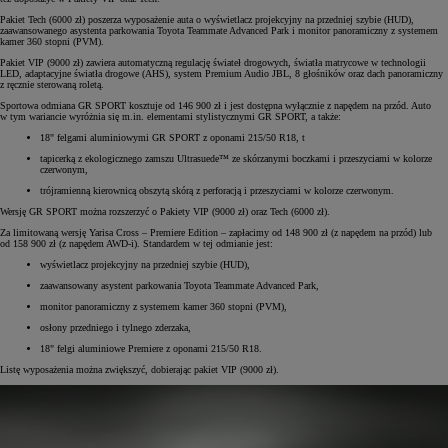
Pakiet Tech (6000 zł) poszerza wyposażenie auta o wyświetlacz projekcyjny na przedniej szybie (HUD),
zaawansowanego asystenta parkowania Toyota Teammate Advanced Park i monitor panoramiczny z systemem
kamer 360 stopni (PVM).
Pakiet VIP (9000 zł) zawiera automatyczną regulację świateł drogowych, światła matrycowe w technologii
LED, adaptacyjne światła drogowe (AHS), system Premium Audio JBL, 8 głośników oraz dach panoramiczny
z ręcznie sterowaną roletą.
Sportowa odmiana GR SPORT kosztuje od 146 900 zł i jest dostępna wyłącznie z napędem na przód. Auto
w tym wariancie wyróżnia się m.in. elementami stylistycznymi GR SPORT, a także:
18" felgami aluminiowymi GR SPORT z oponami 215/50 R18, t
tapicerką z ekologicznego zamszu Ultrasuede™ ze skórzanymi boczkami i przeszyciami w kolorze
czerwonym,
trójramienną kierownicą obszytą skórą z perforacją i przeszyciami w kolorze czerwonym.
Wersję GR SPORT można rozszerzyć o Pakiety VIP (9000 zł) oraz Tech (6000 zł).
Za limitowaną wersję Yarisa Cross – Premiere Edition – zapłacimy od 148 900 zł (z napędem na przód) lub
od 158 900 zł (z napędem AWD-i). Standardem w tej odmianie jest:
wyświetlacz projekcyjny na przedniej szybie (HUD),
zaawansowany asystent parkowania Toyota Teammate Advanced Park,
monitor panoramiczny z systemem kamer 360 stopni (PVM),
osłony przedniego i tylnego zderzaka,
18" felgi aluminiowe Premiere z oponami 215/50 R18.
Listę wyposażenia można zwiększyć, dobierając pakiet VIP (9000 zł).