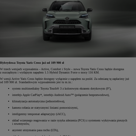
Hybrydowa Toyota Yaris Cross już od 109 900 zł
W trzech wersjach wyposażenia – Active, Comfort i Style – nowa Toyota Yaris Cross będzie dostępna
z oszczędnym i wydajnym napędem 1.5 Hybrid Dynamic Force o mocy 116 KM.
W wersji Active Yaris Cross będzie dostępny wyłącznie z napędem na przód. Za odmianę tę zapłacimy już
od 109 900 zł. Standardowym wyposażeniem jest tu m.in.:
system multimedialny Toyota Touch® 3 z kolorowym ekranem dotykowym (9"),
interfejs Apple CarPlay*, interfejs Android Auto™ (połączenie bezprzewodowe),
klimatyzacja automatyczna (jednostrefowa),
kamera cofania ze statycznymi liniami pomocniczymi,
inteligentny tempomat adaptacyjny (iACC),
układ wczesnego reagowania w razie ryzyka zderzenia (PCS) z systemem wykrywania pieszych
i rowerzystów,
asystent utrzymania pasa ruchu (LTA),