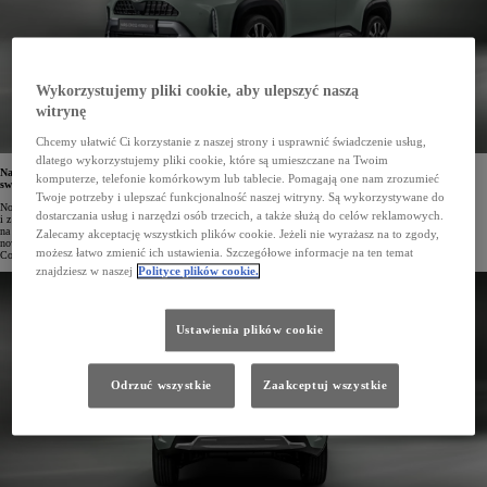
Wykorzystujemy pliki cookie, aby ulepszyć naszą
witrynę
Chcemy ułatwić Ci korzystanie z naszej strony i usprawnić świadczenie usług,
dlatego wykorzystujemy pliki cookie, które są umieszczane na Twoim
Na stronie
toyota.pl
ruszyły rezerwacje online nowej Toyoty Yaris Cross. Klienci, którzy zarezerwują
komputerze, telefonie komórkowym lub tablecie. Pomagają one nam zrozumieć
swój samochód przez internet, będą mogli złożyć zamówienie w pierwszej kolejności.
Twoje potrzeby i ulepszać funkcjonalność naszej witryny. Są wykorzystywane do
Nowa Toyota Yaris Cross, którą można już rezerwować online, będzie dostępna w 6 wersjach wyposażenia
dostarczania usług i narzędzi osób trzecich, a także służą do celów reklamowych.
i z 4 napędami hybrydowymi. Do wyboru będzie m.in. dynamiczna hybryda o mocy 130 KM z napędem
na przednią oś (FWD) lub 4x4 (AWD-i). Pojazd w porównaniu ze swoim poprzednikiem zyskał wiele
Zalecamy akceptację wszystkich plików cookie. Jeżeli nie wyrażasz na to zgody,
nowoczesnych rozwiązań, w tym m.in. cyfrowe zegary, nową wersję systemu multimedialnego Toyota Smart
możesz łatwo zmienić ich ustawienia. Szczegółowe informacje na ten temat
Connect® oraz ulepszone systemy wsparcia podczas jazdy i parkowania T-MATE.
znajdziesz w naszej
Polityce plików cookie.
Ustawienia plików cookie
Odrzuć wszystkie
Zaakceptuj wszystkie