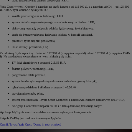
układ rozpoznawania znaków drogowych (RSA).
Yaris Cross w wersji Comfort i napędem na przód kosztuje od 115 900 zł, a z napędem AWD-i – od 125 900
zł. Auto w tym wariancie zyskuje m.in.:
światła przeciwmgielne w technologii LED,
system dodatkowego nastrojowego oświetlenia wnętrza diodami LED,
elektryczną regulację podparcia odcinka lędźwiowego fotela kierowcy,
stację do bezprzewodowego ładowania telefonu w konsoli centralnej,
przednie i tylne czujniki parkowania,
układ detekcji przeszkód (ICS).
Za odmianę Style zapłacimy z kolei od 127 900 zł (z napędem na przód) lub od 137 900 zł (z napędem AWD-
i). Na standardowe wyposażenie tej wersji składają sią m.in.:
17" felgi aluminiowe z oponami 215/55 R17,
światła główne w technologii LED,
podgrzewane fotele przednie,
system bezkluczykowego dostępu do samochodu (Inteligentny kluczyk),
tylna kanapa dzielona i składana w proporcji 40:20:40,
przyciemniane szyby tylne,
system multimedialny Toyota Smart Connect® z kolorowym ekranem dotykowym (10,5" HD),
nawigacja Connected z mapami online i 4-letnią darmową transmisją danych
Aplikacja MyToyota umożliwia zdalne sterowanie wybranymi funkcjami auta.
* Apple CarPlay jest znakiem towarowym Apple Inc.
Cennik Toyota Yaris Cross
(Opens in new window)