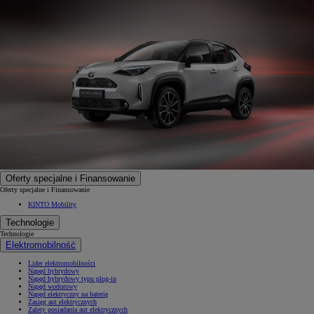
Oferty specjalne i Finansowanie
Oferty specjalne i Finansowanie
KINTO Mobility
Technologie
Technologie
Elektromobilność
Lider elektromobilności
Napęd hybrydowy
Napęd hybrydowy typu plug-in
Napęd wodorowy
Napęd elektryczny na baterię
Zasięg aut elektrycznych
Zalety posiadania aut elektrycznych