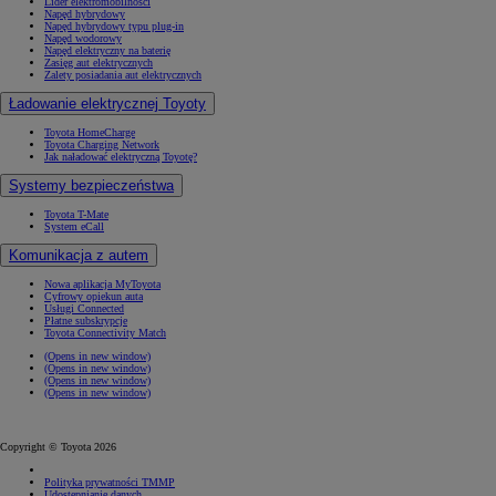
Lider elektromobilności
Napęd hybrydowy
Napęd hybrydowy typu plug-in
Napęd wodorowy
Napęd elektryczny na baterię
Zasięg aut elektrycznych
Zalety posiadania aut elektrycznych
Ładowanie elektrycznej Toyoty
Toyota HomeCharge
Toyota Charging Network
Jak naładować elektryczną Toyotę?
Systemy bezpieczeństwa
Toyota T-Mate
System eCall
Komunikacja z autem
Nowa aplikacja MyToyota
Cyfrowy opiekun auta
Usługi Connected
Płatne subskrypcje
Toyota Connectivity Match
(Opens in new window)
(Opens in new window)
(Opens in new window)
(Opens in new window)
Copyright © Toyota 2026
Polityka prywatności TMMP
Udostępnianie danych