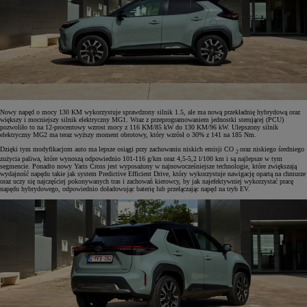
Nowy napęd o mocy 130 KM wykorzystuje sprawdzony silnik 1.5, ale ma nową przekładnię hybrydową oraz
większy i mocniejszy silnik elektryczny MG1. Wraz z przeprogramowaniem jednostki sterującej (PCU)
pozwoliło to na 12-procentowy wzrost mocy z 116 KM/85 kW do 130 KM/96 kW. Ulepszony silnik
elektryczny MG2 ma teraz wyższy moment obrotowy, który wzrósł o 30% z 141 na 185 Nm.
Dzięki tym modyfikacjom auto ma lepsze osiągi przy zachowaniu niskich emisji CO
oraz niskiego średniego
2
zużycia paliwa, które wynoszą odpowiednio 101-116 g/km oraz 4,5-5,2 l/100 km i są najlepsze w tym
segmencie. Ponadto nowy Yaris Cross jest wyposażony w najnowocześniejsze technologie, które zwiększają
wydajność napędu takie jak system Predictive Efficient Drive, który wykorzystuje nawigację opartą na chmurze
oraz uczy się najczęściej pokonywanych tras i zachowań kierowcy, by jak najefektywniej wykorzystać pracę
napędu hybrydowego, odpowiednio doładowując baterię lub przełączając napęd na tryb EV.