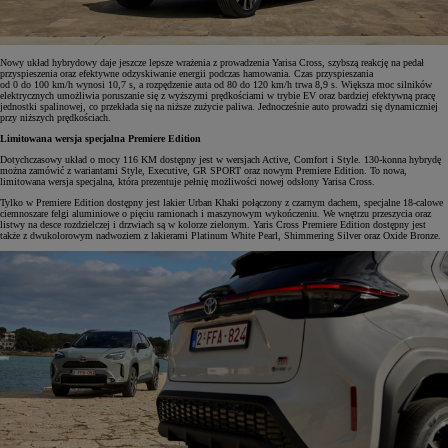
Nowy układ hybrydowy daje jeszcze lepsze wrażenia z prowadzenia Yarisa Cross, szybszą reakcję na pedał
przyspieszenia oraz efektywne odzyskiwanie energii podczas hamowania. Czas przyspieszania
od 0 do 100 km/h wynosi 10,7 s, a rozpędzenie auta od 80 do 120 km/h trwa 8,9 s. Większa moc silników
elektrycznych umożliwia poruszanie się z wyższymi prędkościami w trybie EV oraz bardziej efektywną pracę
jednostki spalinowej, co przekłada się na niższe zużycie paliwa. Jednocześnie auto prowadzi się dynamiczniej
przy niższych prędkościach.
Limitowana wersja specjalna Premiere Edition
Dotychczasowy układ o mocy 116 KM dostępny jest w wersjach Active, Comfort i Style. 130-konna hybrydę
można zamówić z wariantami Style, Executive, GR SPORT oraz nowym Premiere Edition. To nowa,
limitowana wersja specjalna, która prezentuje pełnię możliwości nowej odsłony Yarisa Cross.
Tylko w Premiere Edition dostępny jest lakier Urban Khaki połączony z czarnym dachem, specjalne 18-calowe
ciemnoszare felgi aluminiowe o pięciu ramionach i maszynowym wykończeniu. We wnętrzu przeszycia oraz
listwy na desce rozdzielczej i drzwiach są w kolorze zielonym. Yaris Cross Premiere Edition dostępny jest
także z dwukolorowym nadwoziem z lakierami Platinum White Pearl, Shimmering Silver oraz Oxide Bronze.