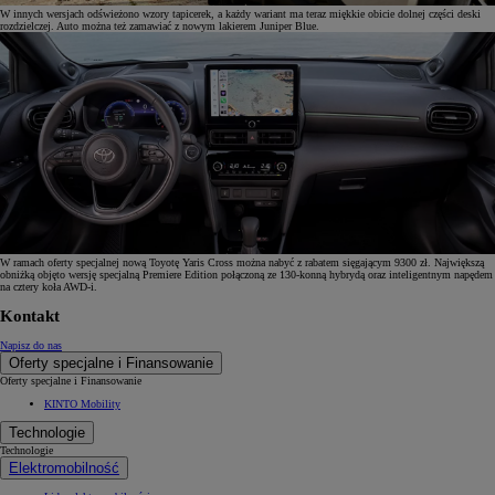
W innych wersjach odświeżono wzory tapicerek, a każdy wariant ma teraz miękkie obicie dolnej części deski
rozdzielczej. Auto można też zamawiać z nowym lakierem Juniper Blue.
W ramach oferty specjalnej nową Toyotę Yaris Cross można nabyć z rabatem sięgającym 9300 zł. Największą
obniżką objęto wersję specjalną Premiere Edition połączoną ze 130-konną hybrydą oraz inteligentnym napędem
na cztery koła AWD-i.
Kontakt
Napisz do nas
Oferty specjalne i Finansowanie
Oferty specjalne i Finansowanie
KINTO Mobility
Technologie
Technologie
Elektromobilność