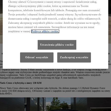
Chcemy ułatwić Ci korzystanie z naszej strony i usprawnić świadczenie usług,
dlatego wykorzystujemy pliki cookie, które są umieszczane na Twoim
komputerze, telefonie komórkowym lub tablecie. Pomagają one nam zrozumieć
Twoje potrzeby i ulepszać funkcjonalność naszej witryny. Są wykorzystywane do
dostarczania usług i narzędzi osób trzecich, a także służą do celów reklamowych.
Zalecamy akceptację wszystkich plików cookie. Jeżeli nie wyrażasz na to zgody,
możesz łatwo zmienić ich ustawienia. Szczegółowe informacje na ten temat
znajdziesz w naszej
Polityce plików cookie.
Ustawienia plików cookie
Na polskim rynku debiutuje nowa Toyota Yaris Cross. W najpopularniejszym modelu marki
w Europie największą zmianą jest nowa hybryda o mocy 130 KM. Samochód zyskał ulepszone
multimedia i systemy bezpieczeństwa, jest również lepiej wyciszony. Pełnię możliwości auta prezentuje
limitowana wersja Premiere Edition.
Odrzuć wszystkie
Zaakceptuj wszystkie
Yaris Cross to najchętniej kupowany model marki w Europie. Od debiutu w 2021 roku błyskawicznie uzyskał
mocną pozycję w bardzo konkurencyjnym i dynamicznie rosnącym segmencie B-SUV. Yaris Cross z 2024 roku
produkcji przeszedł szereg zmian. Samochód otrzymał drugi napęd hybrydowy, systemy bezpieczeństwa
i wsparcia kierowcy Toyota T-Mate zostały rozszerzone o nowe funkcje, a we wnętrzu uwagę zwracają nowe
cyfrowe zegary oraz stylistyczne detale podkreślające miejski charakter auta. Wnętrze crossovera zostało jeszcze
lepiej wygłuszone. Yaris Cross po faceliftingu uzupełnił gamę odświeżonych samochodów miejskich
bazujących na platformie GA-B, z której korzystają też Aygo X oraz hatchback Yaris.
Yaris Cross z hybrydą o mocy 130 KM
Nowy Yaris Cross oferowany jest wyłącznie jako hybryda. Do dobrze znanego 1.5 Hybrid Dynamic Force
o mocy 116 KM dołącza nowy, 130-konny wariant z napędem na przód lub z inteligentnym napędem na cztery
koła AWD-i.