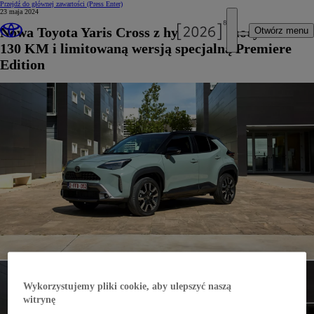
Przejdź do głównej zawartości
(Press Enter)
23 maja 2024
Nowa Toyota Yaris Cross z hybrydą o mocy
Otwórz menu
130 KM i limitowaną wersją specjalną Premiere
Edition
Wykorzystujemy pliki cookie, aby ulepszyć naszą
witrynę