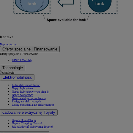
Kontakt
Napisz do nas
Oferty specjalne i Finansowanie
Oferty specjalne i Finansowanie
KINTO Mobility
Technologie
Technologie
Elektromobilność
Lider elektromobilności
Napęd hybrydowy
Napęd hybrydowy typu plug-in
Napęd wodorowy
Napęd elektryczny na baterię
Zasięg aut elektrycznych
Zalety posiadania aut elektrycznych
Ładowanie elektrycznej Toyoty
Toyota HomeCharge
Toyota Charging Network
Jak naładować elektryczną Toyotę?