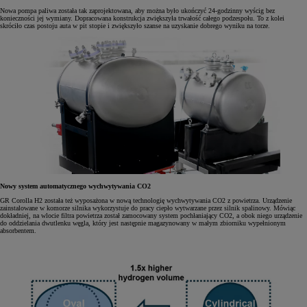
Nowa pompa paliwa została tak zaprojektowana, aby można było ukończyć 24-godzinny wyścig bez
konieczności jej wymiany. Dopracowana konstrukcja zwiększyła trwałość całego podzespołu. To z kolei
skróciło czas postoju auta w pit stopie i zwiększyło szanse na uzyskanie dobrego wyniku na torze.
Nowy system automatycznego wychwytywania CO2
GR Corolla H2 została też wyposażona w nową technologię wychwytywania CO2 z powietrza. Urządzenie
zainstalowane w komorze silnika wykorzystuje do pracy ciepło wytwarzane przez silnik spalinowy. Mówiąc
dokładniej, na wlocie filtra powietrza został zamocowany system pochłaniający CO2, a obok niego urządzenie
do oddzielania dwutlenku węgla, który jest następnie magazynowany w małym zbiorniku wypełnionym
absorbentem.