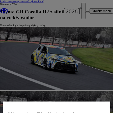
Przejdź do głównej zawartości
(Press Enter)
18 czerwca 2024
Toyota GR Corolla H2 z silnikiem spalinowym
Otwórz menu
na ciekły wodór
Nowe technologie i o połowę większy zasięg