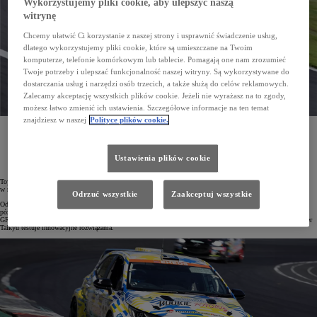
Wykorzystujemy pliki cookie, aby ulepszyć naszą
witrynę
Chcemy ułatwić Ci korzystanie z naszej strony i usprawnić świadczenie usług,
dlatego wykorzystujemy pliki cookie, które są umieszczane na Twoim
komputerze, telefonie komórkowym lub tablecie. Pomagają one nam zrozumieć
Twoje potrzeby i ulepszać funkcjonalność naszej witryny. Są wykorzystywane do
dostarczania usług i narzędzi osób trzecich, a także służą do celów reklamowych.
Zalecamy akceptację wszystkich plików cookie. Jeżeli nie wyrażasz na to zgody,
możesz łatwo zmienić ich ustawienia. Szczegółowe informacje na ten temat
znajdziesz w naszej
Polityce plików cookie.
Toyota opracowuje nową generację silników spalinowych, które będą przystosowane do zasilania
wodorem. Nowe rozwiązania były testowane podczas 24-godzinnej rywalizacji na torze Fuji.
W zawodach wystartowała GR Corolla H2 Concept wyposażona w technologie poprawiające zasięg
i trwałość innowacyjnego napędu wodorowego.
Ustawienia plików cookie
Toyota od lat inwestuje w technologie wodorowe. Zgodnie z założeniami marki odegrają one znaczną rolę
w redukcji emisji w transporcie i innych sektorach gospodarki.
Odrzuć wszystkie
Zaakceptuj wszystkie
Od 2014 roku na rynku dostępny jest model Mirai zasilany wodorowymi ogniwami paliwowymi. Kilka lat
później Toyota rozpoczęła program rozwoju wodorowych silników spalinowych. Efektem tych prac jest
GR Corolla H2 Concept, która od 2021 roku w japońskiej serii wyścigów długodystansowych ENEOS Super
Taikyu testuje innowacyjne rozwiązania.