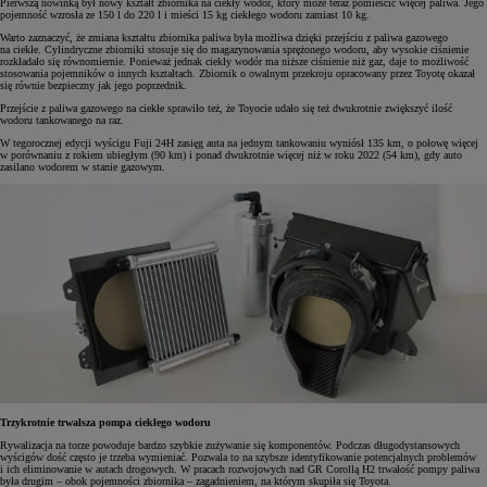
Pierwszą nowinką był nowy kształt zbiornika na ciekły wodór, który może teraz pomieścić więcej paliwa. Jego
pojemność wzrosła ze 150 l do 220 l i mieści 15 kg ciekłego wodoru zamiast 10 kg.
Warto zaznaczyć, że zmiana kształtu zbiornika paliwa była możliwa dzięki przejściu z paliwa gazowego
na ciekłe. Cylindryczne zbiorniki stosuje się do magazynowania sprężonego wodoru, aby wysokie ciśnienie
rozkładało się równomiernie. Ponieważ jednak ciekły wodór ma niższe ciśnienie niż gaz, daje to możliwość
stosowania pojemników o innych kształtach. Zbiornik o owalnym przekroju opracowany przez Toyotę okazał
się równie bezpieczny jak jego poprzednik.
Przejście z paliwa gazowego na ciekłe sprawiło też, że Toyocie udało się też dwukrotnie zwiększyć ilość
wodoru tankowanego na raz.
W tegorocznej edycji wyścigu Fuji 24H zasięg auta na jednym tankowaniu wyniósł 135 km, o połowę więcej
w porównaniu z rokiem ubiegłym (90 km) i ponad dwukrotnie więcej niż w roku 2022 (54 km), gdy auto
zasilano wodorem w stanie gazowym.
Trzykrotnie trwalsza pompa ciekłego wodoru
Rywalizacja na torze powoduje bardzo szybkie zużywanie się komponentów. Podczas długodystansowych
wyścigów dość często je trzeba wymieniać. Pozwala to na szybsze identyfikowanie potencjalnych problemów
i ich eliminowanie w autach drogowych. W pracach rozwojowych nad GR Corollą H2 trwałość pompy paliwa
była drugim – obok pojemności zbiornika – zagadnieniem, na którym skupiła się Toyota.