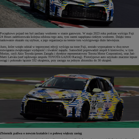
Początkowo pojazd ten był zasilany wodorem w stanie gazowym. W maju 2023 roku podczas wyścigu Fuji
24 Hours zadebiutowała kolejna odsłona tego auta, tym razem napędzana ciekłym wodorem. Dzięki temu
tankowanie okazało się szybsze, a jego organizacja na terenie toru wyścigowego dużo łatwiejsza.
Auto, które wzięło udział w tegorocznej edycji wyścigu na torze Fuji, zostało wyposażone w dwa nowe
rozwiązania zwiększające wydajność i trwałość napędu. Samochód poprowadził zespół 6 kierowców, w tym
Morizo, czyli Akio Toyoda (prezes Zarządu i dyrektor reprezentatywny Toyota Motor Corporation), oraz Jari-
Matti Latvala (szef rajdowego zespołu TOYOTA GAZOO Racing). Prototypowe auto uzyskało znacznie lepsze
osiągi i pokonało łącznie 332 okrążenia, przy zasięgu na jednym zbiorniku do 30 okrążeń.
Zbiornik paliwa o nowym kształcie i o połowę większy zasięg