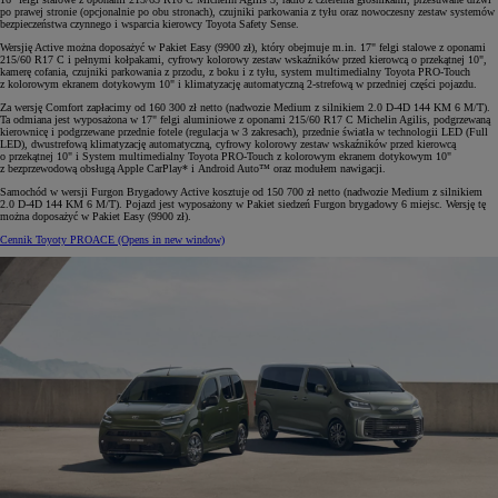
po prawej stronie (opcjonalnie po obu stronach), czujniki parkowania z tyłu oraz nowoczesny zestaw systemów
bezpieczeństwa czynnego i wsparcia kierowcy Toyota Safety Sense.
Wersjię Active można doposażyć w Pakiet Easy (9900 zł), który obejmuje m.in. 17" felgi stalowe z oponami
215/60 R17 C i pełnymi kołpakami, cyfrowy kolorowy zestaw wskaźników przed kierowcą o przekątnej 10",
kamerę cofania, czujniki parkowania z przodu, z boku i z tyłu, system multimedialny Toyota PRO-Touch
z kolorowym ekranem dotykowym 10" i klimatyzację automatyczną 2-strefową w przedniej części pojazdu.
Za wersję Comfort zapłacimy od 160 300 zł netto (nadwozie Medium z silnikiem 2.0 D-4D 144 KM 6 M/T).
Ta odmiana jest wyposażona w 17" felgi aluminiowe z oponami 215/60 R17 C Michelin Agilis, podgrzewaną
kierownicę i podgrzewane przednie fotele (regulacja w 3 zakresach), przednie światła w technologii LED (Full
LED), dwustrefową klimatyzację automatyczną, cyfrowy kolorowy zestaw wskaźników przed kierowcą
o przekątnej 10" i System multimedialny Toyota PRO-Touch z kolorowym ekranem dotykowym 10"
z bezprzewodową obsługą Apple CarPlay* i Android Auto™ oraz modułem nawigacji.
Samochód w wersji Furgon Brygadowy Active kosztuje od 150 700 zł netto (nadwozie Medium z silnikiem
2.0 D-4D 144 KM 6 M/T). Pojazd jest wyposażony w Pakiet siedzeń Furgon brygadowy 6 miejsc. Wersję tę
można doposażyć w Pakiet Easy (9900 zł).
Cennik Toyoty PROACE
(Opens in new window)