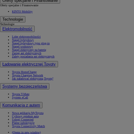
Oferty specjalne i Finansowanie
Oferty specjalne i Finansowanie
KINTO Mobility
Technologie
Technologie
Elektromobilność
Lider elektromobilności
Napęd hybrydowy
Napęd hybrydowy typu plug-in
Napęd wodorowy
Napęd elektryczny na baterię
Zasięg aut elektrycznych
Zalety posiadania aut elektrycznych
Ładowanie elektrycznej Toyoty
Toyota HomeCharge
Toyota Charging Network
Jak naładować elektryczną Toyotę?
Systemy bezpieczeństwa
Toyota T-Mate
System eCall
Komunikacja z autem
Nowa aplikacja MyToyota
Cyfrowy opiekun auta
Usługi Connected
Płatne subskrypcje
Toyota Connectivity Match
(Opens in new window)