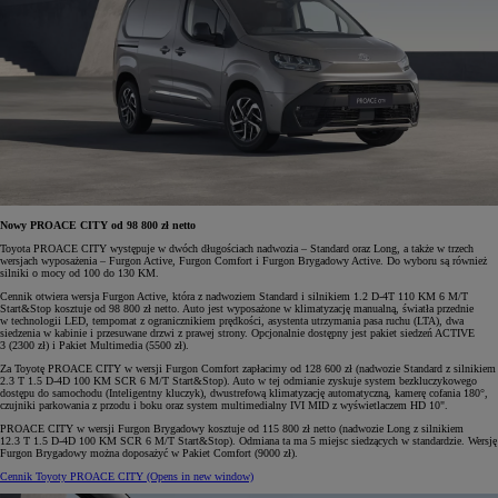
Nowy PROACE CITY od 98 800 zł netto
Toyota PROACE CITY występuje w dwóch długościach nadwozia – Standard oraz Long, a także w trzech
wersjach wyposażenia – Furgon Active, Furgon Comfort i Furgon Brygadowy Active. Do wyboru są również
silniki o mocy od 100 do 130 KM.
Cennik otwiera wersja Furgon Active, która z nadwoziem Standard i silnikiem 1.2 D-4T 110 KM 6 M/T
Start&Stop kosztuje od 98 800 zł netto. Auto jest wyposażone w klimatyzację manualną, światła przednie
w technologii LED, tempomat z ogranicznikiem prędkości, asystenta utrzymania pasa ruchu (LTA), dwa
siedzenia w kabinie i przesuwane drzwi z prawej strony. Opcjonalnie dostępny jest pakiet siedzeń ACTIVE
3 (2300 zł) i Pakiet Multimedia (5500 zł).
Za Toyotę PROACE CITY w wersji Furgon Comfort zapłacimy od 128 600 zł (nadwozie Standard z silnikiem
2.3 T 1.5 D-4D 100 KM SCR 6 M/T Start&Stop). Auto w tej odmianie zyskuje system bezkluczykowego
dostępu do samochodu (Inteligentny kluczyk), dwustrefową klimatyzację automatyczną, kamerę cofania 180°,
czujniki parkowania z przodu i boku oraz system multimedialny IVI MID z wyświetlaczem HD 10".
PROACE CITY w wersji Furgon Brygadowy kosztuje od 115 800 zł netto (nadwozie Long z silnikiem
12.3 T 1.5 D-4D 100 KM SCR 6 M/T Start&Stop). Odmiana ta ma 5 miejsc siedzących w standardzie. Wersję
Furgon Brygadowy można doposażyć w Pakiet Comfort (9000 zł).
Cennik Toyoty PROACE CITY
(Opens in new window)