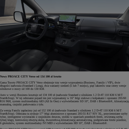
Nowy PROACE CITY Verso od 134 100 zł brutto
Gama Toyoty PROACE CITY Verso obejmuje trzy wersje wyposażenia (Business, Family i VIP), dwie
długości nadwozia (Standard i Long), dwa warianty siedzeń (5 lub 7 miejsc), pięć lakierów oraz cztery wersje
silnikowe o mocy od 100 do 130 KM.
Auto w wersji Business kosztuje od 134 100 zł (nadwozie Standard z silnikiem 1.2 D-4T 110 KM 6 M/T
Start&Stop). W tej odmianie pojazd ten jest wyposażony w 16" felgi stalowe z kołpakami i oponami 205/60
R16 96H, system multimedialny AIO (All In One) z wyświetlaczem SD 10", DAB i Bluetooth®, klimatyzację
manualną, czujniki parkowania z tyłu.
Za wersję Family zapłacimy już od 152 100 zł (nadwozie Standard z silnikiem 1.2 D-4T 110 KM 6 M/T
Start&Stop). Odmiana ta zyskuje 17" felgi aluminiowe z oponami 205/55 R17 95V XL, przyciemniane szyby
tylne, inteligentne wycieraczki z czujnikiem deszczu, stoliki w oparciach przednich foteli, otwieraną szybę
tylnej klapy, kierownicę obszytą skórą, dwustrefową klimatyzację automatyczną, podgrzewane fotele przednie,
6 głośników, system multimedialny IVI MID z wyświetlaczem HD 10", DAB i Bluetooth®.