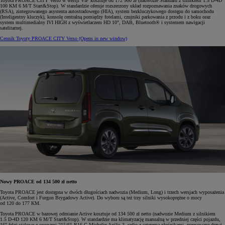
Toyota PROACE CITY Verso w wersji VIP kosztuje od 172 900 zł (nadwozie Standard z silnikiem 1.5 D-4D
100 KM 6 M/T Start&Stop). W standardzie oferuje rozszerzony układ rozpoznawania znaków drogowych
(RSA), zintegrowanego asystenta autostradowego (HIA), system bezkluczykowego dostępu do samochodu
(Inteligentny kluczyk), konsolę centralną pomiędzy fotelami, czujniki parkowania z przodu i z boku oraz
system multimedialny IVI HIGH z wyświetlaczem HD 10", DAB, Bluetooth® i systemem nawigacji
satelitarnej.
Cennik Toyoty PROACE CITY Verso
(Opens in new window)
Nowy PROACE od 134 500 zł netto
Toyota PROACE jest dostępna w dwóch długościach nadwozia (Medium, Long) i trzech wersjach wyposażenia
(Active, Comfort i Furgon Brygadowy Active). Do wyboru są też trzy silniki wysokoprężne o mocy
od 120 do 177 KM.
Toyota PROACE w bazowej odmianie Active kosztuje od 134 500 zł netto (nadwozie Medium z silnikiem
1.5 D-4D 120 KM 6 M/T Start&Stop). W standardzie ma klimatyzację manualną w przedniej części pojazdu,
16" felgi stalowe z oponami 215/65 R16 C Michelin Agilis 3, radio z czterema głośnikami, przesuwane drzwi