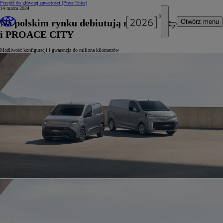
Przejdź do głównej zawartości
(Press Enter)
14 marca 2024
Na polskim rynku debiutują nowe Toyoty PROACE
Otwórz menu
i PROACE CITY
Możliwość konfiguracji i gwarancja do miliona kilometrów