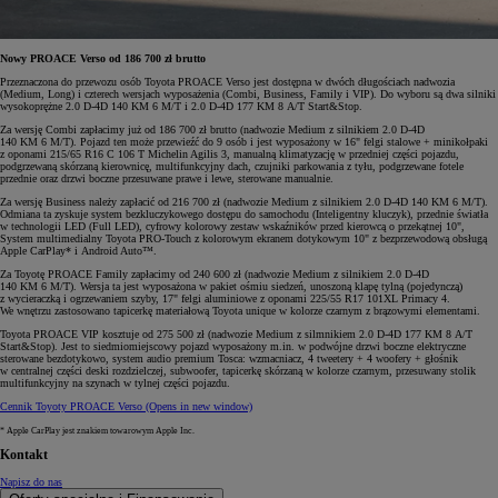
Nowy PROACE Verso od 186 700 zł brutto
Przeznaczona do przewozu osób Toyota PROACE Verso jest dostępna w dwóch długościach nadwozia
(Medium, Long) i czterech wersjach wyposażenia (Combi, Business, Family i VIP). Do wyboru są dwa silniki
wysokoprężne 2.0 D-4D 140 KM 6 M/T i 2.0 D-4D 177 KM 8 A/T Start&Stop.
Za wersję Combi zapłacimy już od 186 700 zł brutto (nadwozie Medium z silnikiem 2.0 D-4D
140 KM 6 M/T). Pojazd ten może przewieźć do 9 osób i jest wyposażony w 16" felgi stalowe + minikołpaki
z oponami 215/65 R16 C 106 T Michelin Agilis 3, manualną klimatyzację w przedniej części pojazdu,
podgrzewaną skórzaną kierownicę, multifunkcyjny dach, czujniki parkowania z tyłu, podgrzewane fotele
przednie oraz drzwi boczne przesuwane prawe i lewe, sterowane manualnie.
Za wersję Business należy zapłacić od 216 700 zł (nadwozie Medium z silnikiem 2.0 D-4D 140 KM 6 M/T).
Odmiana ta zyskuje system bezkluczykowego dostępu do samochodu (Inteligentny kluczyk), przednie światła
w technologii LED (Full LED), cyfrowy kolorowy zestaw wskaźników przed kierowcą o przekątnej 10",
System multimedialny Toyota PRO-Touch z kolorowym ekranem dotykowym 10" z bezprzewodową obsługą
Apple CarPlay* i Android Auto™.
Za Toyotę PROACE Family zapłacimy od 240 600 zł (nadwozie Medium z silnikiem 2.0 D-4D
140 KM 6 M/T). Wersja ta jest wyposażona w pakiet ośmiu siedzeń, unoszoną klapę tylną (pojedynczą)
z wycieraczką i ogrzewaniem szyby, 17" felgi aluminiowe z oponami 225/55 R17 101XL Primacy 4.
We wnętrzu zastosowano tapicerkę materiałową Toyota unique w kolorze czarnym z brązowymi elementami.
Toyota PROACE VIP kosztuje od 275 500 zł (nadwozie Medium z silmnikiem 2.0 D-4D 177 KM 8 A/T
Start&Stop). Jest to siedmiomiejscowy pojazd wyposażony m.in. w podwójne drzwi boczne elektryczne
sterowane bezdotykowo, system audio premium Tosca: wzmacniacz, 4 tweetery + 4 woofery + głośnik
w centralnej części deski rozdzielczej, subwoofer, tapicerkę skórzaną w kolorze czarnym, przesuwany stolik
multifunkcyjny na szynach w tylnej części pojazdu.
Cennik Toyoty PROACE Verso
(Opens in new window)
* Apple CarPlay jest znakiem towarowym Apple Inc.
Kontakt
Napisz do nas