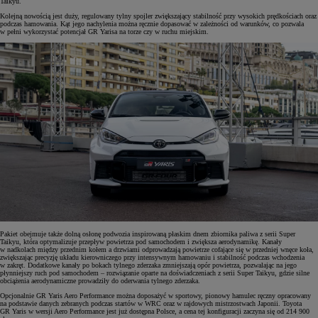
Taikyu.
Kolejną nowością jest duży, regulowany tylny spojler zwiększający stabilność przy wysokich prędkościach oraz
podczas hamowania. Kąt jego nachylenia można ręcznie dopasować w zależności od warunków, co pozwala
w pełni wykorzystać potencjał GR Yarisa na torze czy w ruchu miejskim.
Pakiet obejmuje także dolną osłonę podwozia inspirowaną płaskim dnem zbiornika paliwa z serii Super
Taikyu, która optymalizuje przepływ powietrza pod samochodem i zwiększa aerodynamikę. Kanały
w nadkolach między przednim kołem a drzwiami odprowadzają powietrze cofające się w przedniej wnęce koła,
zwiększając precyzję układu kierowniczego przy intensywnym hamowaniu i stabilność podczas wchodzenia
w zakręt. Dodatkowe kanały po bokach tylnego zderzaka zmniejszają opór powietrza, pozwalając na jego
płynniejszy ruch pod samochodem – rozwiązanie oparte na doświadczeniach z serii Super Taikyu, gdzie silne
obciążenia aerodynamiczne prowadziły do oderwania tylnego zderzaka.
Opcjonalnie GR Yaris Aero Performance można doposażyć w sportowy, pionowy hamulec ręczny opracowany
na podstawie danych zebranych podczas startów w WRC oraz w rajdowych mistrzostwach Japonii. Toyota
GR Yaris w wersji Aero Performance jest już dostępna Polsce, a cena tej konfiguracji zaczyna się od 214 900