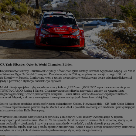
GR Yaris Sébastien Ogier 9x World Champion Edition
Dotychczasowe sukcesy i mistrzowskie tytuły Sébastiena Ogiera zostały uczczone wyjątkową edycją GR Yarisa
– Sébastien Ogier 9x World Champion. Powstanie jedynie 200 egzemplarzy tej wersji, z czego 100 trafi
do klientów w Europie. Limitowana wersja została wyposażona w ekskluzywne detale odzwierciedlające styl
jazdy i preferencje słynnego francuskiego rajdowca.
Model oferuje specjalne tryby napędu na cztery koła – „SEB” oraz „MORIZO”, opracowane wspólnie przez
TOYOTA GAZOO Racing i Ogiera. Charakterystyczna stylistyka nadwozia i zmiany we wnętrzu łączą
elegancką powściągliwość z praktycznym designem. Lakier Black Gravite doskonale współgra z matowo-
czarnymi felgami, a akcenty wewnętrzne i zewnętrzne nawiązują do barw francuskiej flagi.
Jest to już druga specjalna edycja poświęcona osiągnięciom Ogiera. Pierwsza z nich – GR Yaris Ogier Edition
– została zaprezentowana podczas Rajdu Monte Carlo 2024 i powstała równolegle z modelem upamiętniającym
mistrzostwa świata Kalle Rovanpery.
Wszystkie limitowane wersje specjalne powstały z inicjatywy Akio Toyody występującego w rajdach
i wyścigach pod pseudonimem Morizo. W ten sposób chciał on wyrazić uznanie dla kierowców, którzy – jak
sam podkreśla – „doskonalą i rozwijają nasze samochody w rajdach”, a także docenić pracę zespołów,
organizatorów rajdów oraz pasję fanów sportów motorowych. Każda z edycji oferuje unikalne tryby sterowania
napędem na cztery koła dostosowane do preferowanego stylu jazdy danego kierowcy.