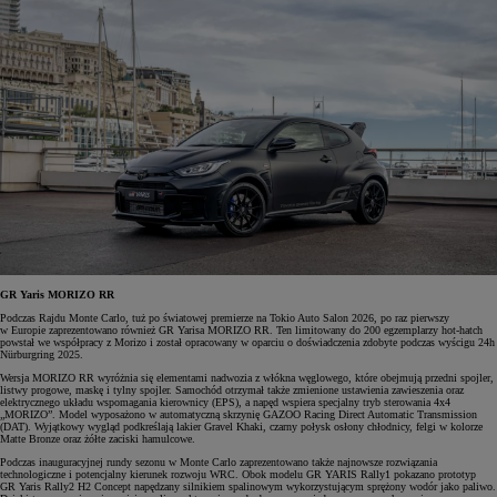
GR Yaris MORIZO RR
Podczas Rajdu Monte Carlo, tuż po światowej premierze na Tokio Auto Salon 2026, po raz pierwszy
w Europie zaprezentowano również GR Yarisa MORIZO RR. Ten limitowany do 200 egzemplarzy hot-hatch
powstał we współpracy z Morizo i został opracowany w oparciu o doświadczenia zdobyte podczas wyścigu 24h
Nürburgring 2025.
Wersja MORIZO RR wyróżnia się elementami nadwozia z włókna węglowego, które obejmują przedni spojler,
listwy progowe, maskę i tylny spojler. Samochód otrzymał także zmienione ustawienia zawieszenia oraz
elektrycznego układu wspomagania kierownicy (EPS), a napęd wspiera specjalny tryb sterowania 4x4
„MORIZO”. Model wyposażono w automatyczną skrzynię GAZOO Racing Direct Automatic Transmission
(DAT). Wyjątkowy wygląd podkreślają lakier Gravel Khaki, czarny połysk osłony chłodnicy, felgi w kolorze
Matte Bronze oraz żółte zaciski hamulcowe.
Podczas inauguracyjnej rundy sezonu w Monte Carlo zaprezentowano także najnowsze rozwiązania
technologiczne i potencjalny kierunek rozwoju WRC. Obok modelu GR YARIS Rally1 pokazano prototyp
GR Yaris Rally2 H2 Concept napędzany silnikiem spalinowym wykorzystującym sprężony wodór jako paliwo.