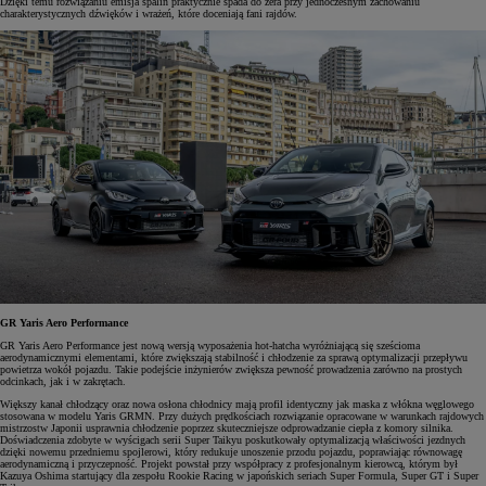
Dzięki temu rozwiązaniu emisja spalin praktycznie spada do zera przy jednoczesnym zachowaniu
charakterystycznych dźwięków i wrażeń, które doceniają fani rajdów.
GR Yaris Aero Performance
GR Yaris Aero Performance jest nową wersją wyposażenia hot-hatcha wyróżniającą się sześcioma
aerodynamicznymi elementami, które zwiększają stabilność i chłodzenie za sprawą optymalizacji przepływu
powietrza wokół pojazdu. Takie podejście inżynierów zwiększa pewność prowadzenia zarówno na prostych
odcinkach, jak i w zakrętach.
Większy kanał chłodzący oraz nowa osłona chłodnicy mają profil identyczny jak maska z włókna węglowego
stosowana w modelu Yaris GRMN. Przy dużych prędkościach rozwiązanie opracowane w warunkach rajdowych
mistrzostw Japonii usprawnia chłodzenie poprzez skuteczniejsze odprowadzanie ciepła z komory silnika.
Doświadczenia zdobyte w wyścigach serii Super Taikyu poskutkowały optymalizacją właściwości jezdnych
dzięki nowemu przedniemu spojlerowi, który redukuje unoszenie przodu pojazdu, poprawiając równowagę
aerodynamiczną i przyczepność. Projekt powstał przy współpracy z profesjonalnym kierowcą, którym był
Kazuya Oshima startujący dla zespołu Rookie Racing w japońskich seriach Super Formula, Super GT i Super