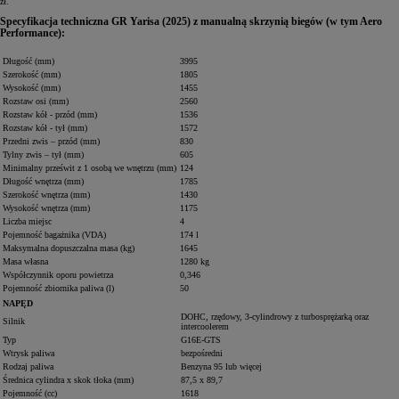
zł.
Specyfikacja techniczna GR Yarisa (2025) z manualną skrzynią biegów (w tym Aero
Performance):
Długość (mm)
3995
Szerokość (mm)
1805
Wysokość (mm)
1455
Rozstaw osi (mm)
2560
Rozstaw kół - przód (mm)
1536
Rozstaw kół - tył (mm)
1572
Przedni zwis – przód (mm)
830
Tylny zwis – tył (mm)
605
Minimalny prześwit z 1 osobą we wnętrzu (mm)
124
Długość wnętrza (mm)
1785
Szerokość wnętrza (mm)
1430
Wysokość wnętrza (mm)
1175
Liczba miejsc
4
Pojemność bagażnika (VDA)
174 l
Maksymalna dopuszczalna masa (kg)
1645
Masa własna
1280 kg
Współczynnik oporu powietrza
0,346
Pojemność zbiornika paliwa (l)
50
NAPĘD
DOHC, rzędowy, 3-cylindrowy z turbosprężarką oraz
Silnik
intercoolerem
Typ
G16E-GTS
Wtrysk paliwa
bezpośredni
Rodzaj paliwa
Benzyna 95 lub więcej
Średnica cylindra x skok tłoka (mm)
87,5 x 89,7
Pojemność (cc)
1618