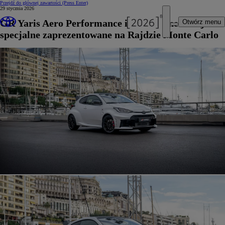
Przejdź do głównej zawartości
(Press Enter)
29 stycznia 2026
GR Yaris Aero Performance i limitowane wersje
Otwórz menu
specjalne zaprezentowane na Rajdzie Monte Carlo