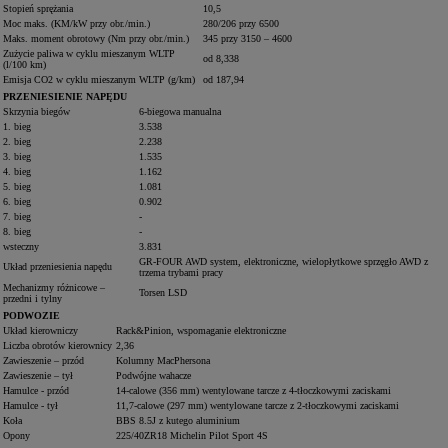
Stopień sprężania
10,5
Moc maks. (KM/kW przy obr./min.)
280/206 przy 6500
Maks. moment obrotowy (Nm przy obr./min.)
345 przy 3150 – 4600
Zużycie paliwa w cyklu mieszanym WLTP
od 8,338
(l/100 km)
Emisja CO2 w cyklu mieszanym WLTP (g/km)
od 187,94
PRZENIESIENIE NAPĘDU
Skrzynia biegów
6-biegowa manualna
1. bieg
3.538
2. bieg
2.238
3. bieg
1.535
4. bieg
1.162
5. bieg
1.081
6. bieg
0.902
7. bieg
-
8. bieg
-
wsteczny
3.831
GR-FOUR AWD system, elektroniczne, wielopłytkowe sprzęgło AWD z
Układ przeniesienia napędu
trzema trybami pracy
Mechanizmy różnicowe –
Torsen LSD
przedni i tylny
PODWOZIE
Układ kierowniczy
Rack&Pinion, wspomaganie elektroniczne
Liczba obrotów kierownicy
2,36
Zawieszenie – przód
Kolumny MacPhersona
Zawieszenie – tył
Podwójne wahacze
Hamulce - przód
14-calowe (356 mm) wentylowane tarcze z 4-tłoczkowymi zaciskami
Hamulce - tył
11,7-calowe (297 mm) wentylowane tarcze z 2-tłoczkowymi zaciskami
Koła
BBS 8.5J z kutego aluminium
Opony
225/40ZR18 Michelin Pilot Sport 4S