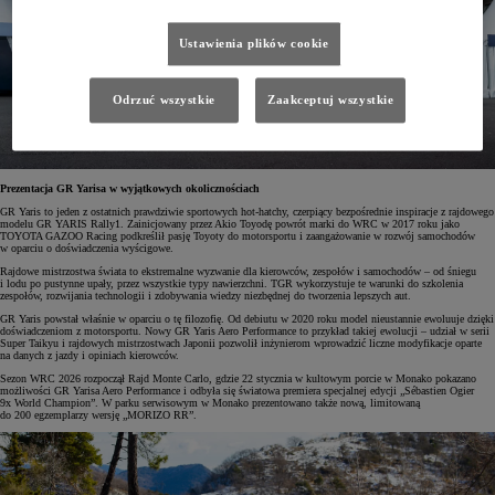
Ustawienia plików cookie
Odrzuć wszystkie
Zaakceptuj wszystkie
Prezentacja GR Yarisa w wyjątkowych okolicznościach
GR Yaris to jeden z ostatnich prawdziwie sportowych hot-hatchy, czerpiący bezpośrednie inspiracje z rajdowego
modelu GR YARIS Rally1. Zainicjowany przez Akio Toyodę powrót marki do WRC w 2017 roku jako
TOYOTA GAZOO Racing podkreślił pasję Toyoty do motorsportu i zaangażowanie w rozwój samochodów
w oparciu o doświadczenia wyścigowe.
Rajdowe mistrzostwa świata to ekstremalne wyzwanie dla kierowców, zespołów i samochodów – od śniegu
i lodu po pustynne upały, przez wszystkie typy nawierzchni. TGR wykorzystuje te warunki do szkolenia
zespołów, rozwijania technologii i zdobywania wiedzy niezbędnej do tworzenia lepszych aut.
GR Yaris powstał właśnie w oparciu o tę filozofię. Od debiutu w 2020 roku model nieustannie ewoluuje dzięki
doświadczeniom z motorsportu. Nowy GR Yaris Aero Performance to przykład takiej ewolucji – udział w serii
Super Taikyu i rajdowych mistrzostwach Japonii pozwolił inżynierom wprowadzić liczne modyfikacje oparte
na danych z jazdy i opiniach kierowców.
Sezon WRC 2026 rozpoczął Rajd Monte Carlo, gdzie 22 stycznia w kultowym porcie w Monako pokazano
możliwości GR Yarisa Aero Performance i odbyła się światowa premiera specjalnej edycji „Sébastien Ogier
9x World Champion”. W parku serwisowym w Monako prezentowano także nową, limitowaną
do 200 egzemplarzy wersję „MORIZO RR”.