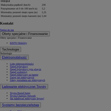
OSIĄGI
Maksymalna prędkość (km/h)
230
Przyspieszenie od 0 do 100 km/h (s)
5,2
Minimalny promień skrętu opon (m)
5,31
Minimalny promień skrętu karoserii (m)
5,64
Kontakt
Napisz do nas
Oferty specjalne i Finansowanie
Oferty specjalne i Finansowanie
KINTO Mobility
Technologie
Technologie
Elektromobilność
Lider elektromobilności
Napęd hybrydowy
Napęd hybrydowy typu plug-in
Napęd wodorowy
Napęd elektryczny na baterię
Zasięg aut elektrycznych
Zalety posiadania aut elektrycznych
Ładowanie elektrycznej Toyoty
Toyota HomeCharge
Toyota Charging Network
Jak naładować elektryczną Toyotę?
Systemy bezpieczeństwa