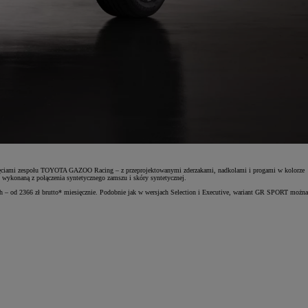
ęciami zespołu TOYOTA GAZOO Racing – z przeprojektowanymi zderzakami, nadkolami i progami w kolorze
ykonaną z połączenia syntetycznego zamszu i skóry syntetycznej.
 od 2366 zł brutto* miesięcznie. Podobnie jak w wersjach Selection i Executive, wariant GR SPORT można