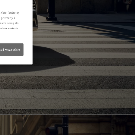
okie, które są
potrzeby i
także służą do
łatwo zmienić
uj wszystkie