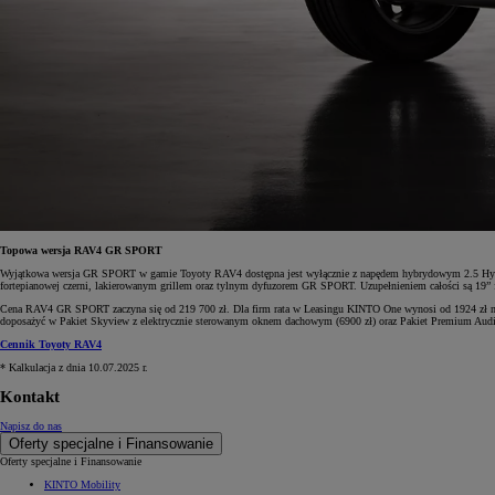
Topowa wersja RAV4 GR SPORT
Wyjątkowa wersja GR SPORT w gamie Toyoty RAV4 dostępna jest wyłącznie z napędem hybrydowym 2.5 Hybri
fortepianowej czerni, lakierowanym grillem oraz tylnym dyfuzorem GR SPORT. Uzupełnieniem całości są 19” 
Cena RAV4 GR SPORT zaczyna się od 219 700 zł. Dla firm rata w Leasingu KINTO One wynosi od 1924 zł net
doposażyć w Pakiet Skyview z elektrycznie sterowanym oknem dachowym (6900 zł) oraz Pakiet Premium Audio
Cennik Toyoty RAV4
* Kalkulacja z dnia 10.07.2025 r.
Kontakt
Napisz do nas
Oferty specjalne i Finansowanie
Oferty specjalne i Finansowanie
KINTO Mobility