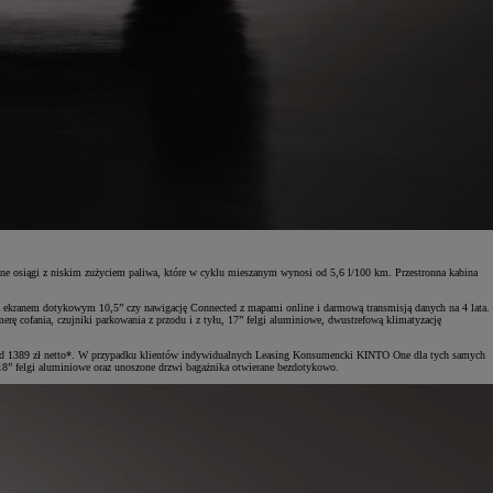
 osiągi z niskim zużyciem paliwa, które w cyklu mieszanym wynosi od 5,6 l/100 km. Przestronna kabina
z ekranem dotykowym 10,5” czy nawigację Connected z mapami online i darmową transmisją danych na 4 lata.
ę cofania, czujniki parkowania z przodu i z tyłu, 17” felgi aluminiowe, dwustrefową klimatyzację
si od 1389 zł netto*. W przypadku klientów indywidualnych Leasing Konsumencki KINTO One dla tych samych
 18” felgi aluminiowe oraz unoszone drzwi bagażnika otwierane bezdotykowo.