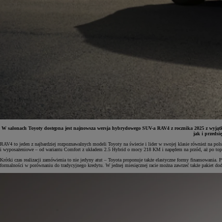
W salonach Toyoty dostępna jest najnowsza wersja hybrydowego SUV-a RAV4 z rocznika 2025 z wyjąt
jak i przedsi
RAV4 to jeden z najbardziej rozpoznawalnych modeli Toyoty na świecie i lider w swojej klasie również na po
i wyposażeniowe – od wariantu Comfort z układem 2.5 Hybrid o mocy 218 KM i napędem na przód, aż po t
Krótki czas realizacji zamówienia to nie jedyny atut – Toyota proponuje także elastyczne formy finansowani
formalności w porównaniu do tradycyjnego kredytu. W jednej miesięcznej racie można zawrzeć także pakiet d