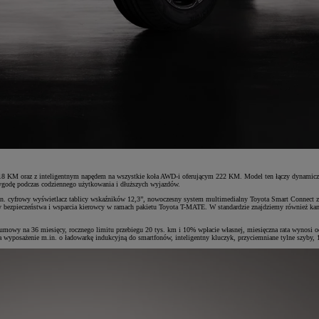
8 KM oraz z inteligentnym napędem na wszystkie koła AWD-i oferującym 222 KM. Model ten łączy dynamiczne
 wygodę podczas codziennego użytkowania i dłuższych wyjazdów.
.in. cyfrowy wyświetlacz tablicy wskaźników 12,3”, nowoczesny system multimedialny Toyota Smart Connect 
 bezpieczeństwa i wsparcia kierowcy w ramach pakietu Toyota T-MATE. W standardzie znajdziemy również kamer
u umowy na 36 miesięcy, rocznego limitu przebiegu 20 tys. km i 10% wpłacie własnej, miesięczna rata wyno
za wyposażenie m.in. o ładowarkę indukcyjną do smartfonów, inteligentny kluczyk, przyciemniane tylne szyby,