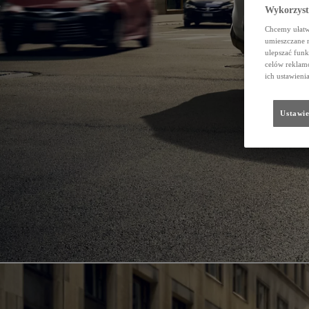
Wykorzystu
Chcemy ułatwi
umieszczane 
ulepszać funk
celów reklamo
ich ustawieni
Ustawie