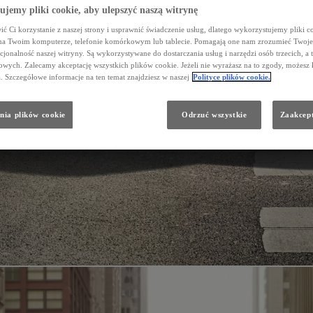
jemy pliki cookie, aby ulepszyć naszą witrynę
ć Ci korzystanie z naszej strony i usprawnić świadczenie usług, dlatego wykorzystujemy pliki co
na Twoim komputerze, telefonie komórkowym lub tablecie. Pomagają one nam zrozumieć Twoje 
cjonalność naszej witryny. Są wykorzystywane do dostarczania usług i narzędzi osób trzecich, a 
wych. Zalecamy akceptację wszystkich plików cookie. Jeżeli nie wyrażasz na to zgody, możesz 
a. Szczegółowe informacje na ten temat znajdziesz w naszej
Polityce plików cookie.
nia plików cookie
Odrzuć wszystkie
Zaakcept