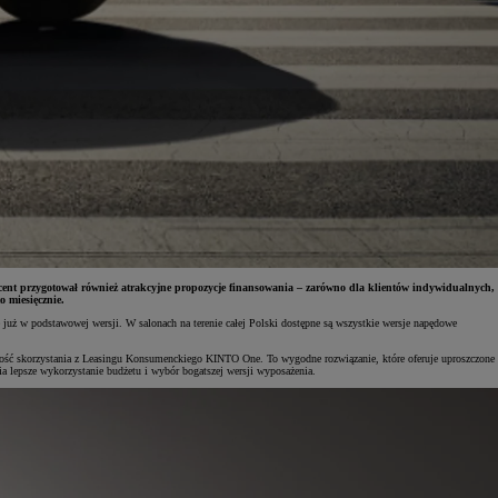
nt przygotował również atrakcyjne propozycje finansowania – zarówno dla klientów indywidualnych,
o miesięcznie.
 już w podstawowej wersji. W salonach na terenie całej Polski dostępne są wszystkie wersje napędowe
liwość skorzystania z Leasingu Konsumenckiego KINTO One. To wygodne rozwiązanie, które oferuje uproszczone
a lepsze wykorzystanie budżetu i wybór bogatszej wersji wyposażenia.