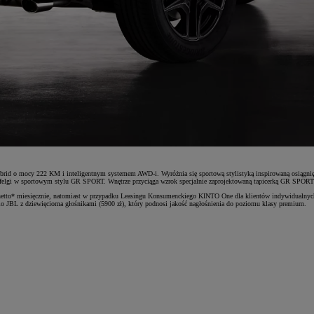
d o mocy 222 KM i inteligentnym systemem AWD-i. Wyróżnia się sportową stylistyką inspirowaną osiągni
felgi w sportowym stylu GR SPORT. Wnętrze przyciąga wzrok specjalnie zaprojektowaną tapicerką GR SPORT w
to* miesięcznie, natomiast w przypadku Leasingu Konsumenckiego KINTO One dla klientów indywidualnych –
 JBL z dziewięcioma głośnikami (5900 zł), który podnosi jakość nagłośnienia do poziomu klasy premium.