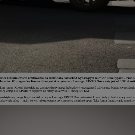
kowo krótkim czasem oczekiwania na zamówiony samochód wynoszącym zaledwie kilka tygodni. Produce
ębiorców. W przypadku firm możliwe jest skorzystanie z Leasingu KINTO One z ratą już od 1389 zł nett
lskim rynku. Klienci doceniają go za sprawdzony napęd hybrydowy, oszczędność paliwa oraz bogate wyposażenie
opową wersję GR SPORT z napędem na cztery koła AWD-i i mocą 222 KM.
a. Przedsiębiorcy mogą liczyć na niskie raty w Leasingu KINTO One, natomiast klienci indywidualni mają moż
odatkowych usług – m.in. serwis, ubezpieczenie czy sezonową wymianę opon. Taka forma finansowania umożliwi