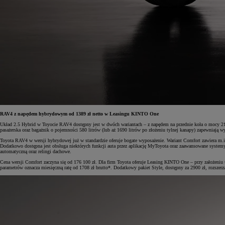
RAV4 z napędem hybrydowym od 1389 zł netto w Leasingu KINTO One
Układ 2.5 Hybrid w Toyocie RAV4 dostępny jest w dwóch wariantach – z napędem na przednie koła o mocy 21
pasażerska oraz bagażnik o pojemności 580 litrów (lub aż 1690 litrów po złożeniu tylnej kanapy) zapewniają
Toyota RAV4 w wersji hybrydowej już w standardzie oferuje bogate wyposażenie. Wariant Comfort zawiera m
Dodatkowo dostępna jest obsługa niektórych funkcji auta przez aplikację MyToyota oraz zaawansowane systemy
automatyczną oraz relingi dachowe.
Cena wersji Comfort zaczyna się od 176 100 zł. Dla firm Toyota oferuje Leasing KINTO One – przy założeni
parametrów oznacza miesięczną ratę od 1708 zł brutto*. Dodatkowy pakiet Style, dostępny za 2900 zł, rozszer