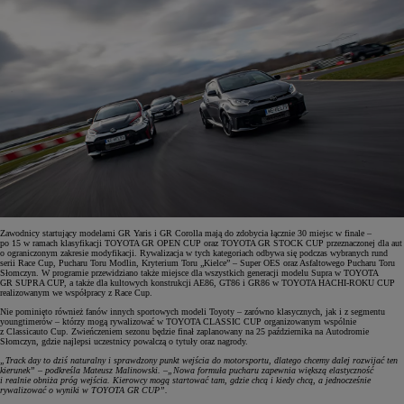
Zawodnicy startujący modelami GR Yaris i GR Corolla mają do zdobycia łącznie 30 miejsc w finale –
po 15 w ramach klasyfikacji TOYOTA GR OPEN CUP oraz TOYOTA GR STOCK CUP przeznaczonej dla aut
o ograniczonym zakresie modyfikacji. Rywalizacja w tych kategoriach odbywa się podczas wybranych rund
serii Race Cup, Pucharu Toru Modlin, Kryterium Toru „Kielce” – Super OES oraz Asfaltowego Pucharu Toru
Słomczyn. W programie przewidziano także miejsce dla wszystkich generacji modelu Supra w TOYOTA
GR SUPRA CUP, a także dla kultowych konstrukcji AE86, GT86 i GR86 w TOYOTA HACHI-ROKU CUP
realizowanym we współpracy z Race Cup.
Nie pominięto również fanów innych sportowych modeli Toyoty – zarówno klasycznych, jak i z segmentu
youngtimerów – którzy mogą rywalizować w TOYOTA CLASSIC CUP organizowanym wspólnie
z Classicauto Cup. Zwieńczeniem sezonu będzie finał zaplanowany na 25 października na Autodromie
Słomczyn, gdzie najlepsi uczestnicy powalczą o tytuły oraz nagrody.
„Track day to dziś naturalny i sprawdzony punkt wejścia do motorsportu, dlatego chcemy dalej rozwijać ten
kierunek” – podkreśla Mateusz Malinowski. –„Nowa formuła pucharu zapewnia większą elastyczność
i realnie obniża próg wejścia. Kierowcy mogą startować tam, gdzie chcą i kiedy chcą, a jednocześnie
rywalizować o wyniki w TOYOTA GR CUP”.