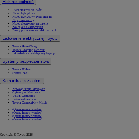
Elektromobilność
Lider elektromobilności
Napęd hybrydowy
Napęd hybrydowy typu plug-in
Napęd wodorowy
Napęd elektryczny na baterię
Zasięg aut elektrycznych
Zalety posiadania aut elektrycznych
Ładowanie elektrycznej Toyoty
Toyota HomeCharge
Toyota Charging Network
Jak naładować elektryczną Toyotę?
Systemy bezpieczeństwa
Toyota T-Mate
System eCall
Komunikacja z autem
Nowa aplikacja MyToyota
Cyfrowy opiekun auta
Usługi Connected
Płatne subskrypcje
Toyota Connectivity Match
(Opens in new window)
(Opens in new window)
(Opens in new window)
(Opens in new window)
Copyright © Toyota 2026