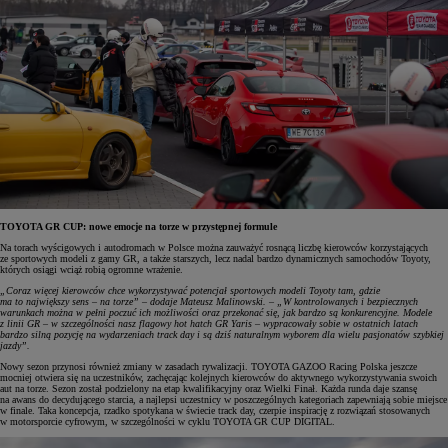
TOYOTA GR CUP: nowe emocje na torze w przystępnej formule
Na torach wyścigowych i autodromach w Polsce można zauważyć rosnącą liczbę kierowców korzystających
ze sportowych modeli z gamy GR, a także starszych, lecz nadal bardzo dynamicznych samochodów Toyoty,
których osiągi wciąż robią ogromne wrażenie.
„Coraz więcej kierowców chce wykorzystywać potencjał sportowych modeli Toyoty tam, gdzie
ma to największy sens – na torze” – dodaje Mateusz Malinowski. – „W kontrolowanych i bezpiecznych
warunkach można w pełni poczuć ich możliwości oraz przekonać się, jak bardzo są konkurencyjne. Modele
z linii GR – w szczególności nasz flagowy hot hatch GR Yaris – wypracowały sobie w ostatnich latach
bardzo silną pozycję na wydarzeniach track day i są dziś naturalnym wyborem dla wielu pasjonatów szybkiej
jazdy”.
Nowy sezon przynosi również zmiany w zasadach rywalizacji. TOYOTA GAZOO Racing Polska jeszcze
mocniej otwiera się na uczestników, zachęcając kolejnych kierowców do aktywnego wykorzystywania swoich
aut na torze. Sezon został podzielony na etap kwalifikacyjny oraz Wielki Finał. Każda runda daje szansę
na awans do decydującego starcia, a najlepsi uczestnicy w poszczególnych kategoriach zapewniają sobie miejsce
w finale. Taka koncepcja, rzadko spotykana w świecie track day, czerpie inspirację z rozwiązań stosowanych
w motorsporcie cyfrowym, w szczególności w cyklu TOYOTA GR CUP DIGITAL.