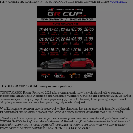
Pełny kalendarz fazy kwalifikacyjnej TOYOTA GR CUP 2026 można sprawidzić na stronie
www.grcup.pl
.
TOYOTA GR CUP DIGITAL i nowy wymiar rywalizacji
TOYOTA GAZOO Racing Polska od 2023 roku systematycznie rozwija swoją działalność w obszarze e-
motorsportu, angażując się w promocję oraz wspieranie rywalizacji w świecie gier komputerowych. Od dwóch
sezonów zmagania toczą się na platformie popularnej gry Forza Motorsport, która przyciągnęła już niemal
10 tysięcy uczestników walczących o tytuły i nagrody w wirtualnej serii.
W zbliżającym się czwartym sezonie rozgrywek online planowane jest dalsze rozwijanie formuły, zwiększenie
jej dostępności oraz stworzenie nowych możliwości dla graczy chcących doskonalić swoje umiejętności.
„E-motorsport to dziś pełnoprawna część świata motorsportu i bardzo ważny element globalnych działań
TOYOTA GAZOO Racing” – przekonuje Mateusz Malinowski. – „Dzięki niemu możemy docierać do nowych
odbiorców i zapewniać im realną możliwość rywalizacji na wysokim poziomie. W nowym sezonie chcemy
jeszcze bardziej zwiększyć dostępność i skalę TOYOTA GR CUP DIGITAL”.