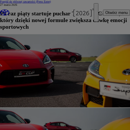
Przejdź do głównej zawartości
(Press Enter)
27 marca 2026
Po raz piąty startuje puchar TOYOTA GR CUP,
Otwórz menu
który dzięki nowej formule zwiększa dawkę emocji
sportowych