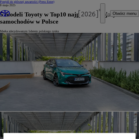
Przejdź do głównej zawartości
(Press Enter)
8 maja 2025
5 modeli Toyoty w Top10 najpopularniejszych
Otwórz menu
samochodów w Polsce
Marka zdecydowanym liderem polskiego rynku