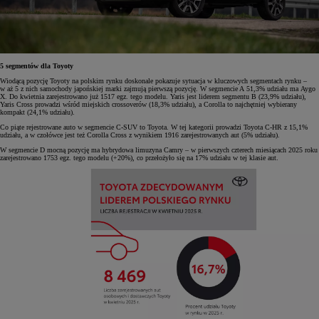
5 segmentów dla Toyoty
Wiodącą pozycję Toyoty na polskim rynku doskonale pokazuje sytuacja w kluczowych segmentach rynku –
w aż 5 z nich samochody japońskiej marki zajmują pierwszą pozycję. W segmencie A 51,3% udziału ma Aygo
X. Do kwietnia zarejestrowano już 1517 egz. tego modelu. Yaris jest liderem segmentu B (23,9% udziału),
Yaris Cross prowadzi wśród miejskich crossoverów (18,3% udziału), a Corolla to najchętniej wybierany
kompakt (24,1% udziału).
Co piąte rejestrowane auto w segmencie C-SUV to Toyota. W tej kategorii prowadzi Toyota C-HR z 15,1%
udziału, a w czołówce jest też Corolla Cross z wynikiem 1916 zarejestrowanych aut (5% udziału).
W segmencie D mocną pozycję ma hybrydowa limuzyna Camry – w pierwszych czterech miesiącach 2025 roku
zarejestrowano 1753 egz. tego modelu (+20%), co przełożyło się na 17% udziału w tej klasie aut.