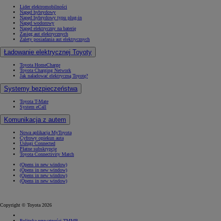
Lider elektromobilności
Napęd hybrydowy
Napęd hybrydowy typu plug-in
Napęd wodorowy
Napęd elektryczny na baterię
Zasięg aut elektrycznych
Zalety posiadania aut elektrycznych
Ładowanie elektrycznej Toyoty
Toyota HomeCharge
Toyota Charging Network
Jak naładować elektryczną Toyotę?
Systemy bezpieczeństwa
Toyota T-Mate
System eCall
Komunikacja z autem
Nowa aplikacja MyToyota
Cyfrowy opiekun auta
Usługi Connected
Płatne subskrypcje
Toyota Connectivity Match
(Opens in new window)
(Opens in new window)
(Opens in new window)
(Opens in new window)
Copyright © Toyota 2026
Polityka prywatności TMMP