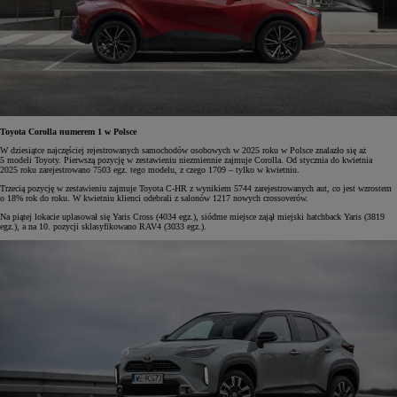
Toyota Corolla numerem 1 w Polsce
W dziesiątce najczęściej rejestrowanych samochodów osobowych w 2025 roku w Polsce znalazło się aż
5 modeli Toyoty. Pierwszą pozycję w zestawieniu niezmiennie zajmuje Corolla. Od stycznia do kwietnia
2025 roku zarejestrowano 7503 egz. tego modelu, z czego 1709 – tylko w kwietniu.
Trzecią pozycję w zestawieniu zajmuje Toyota C-HR z wynikiem 5744 zarejestrowanych aut, co jest wzrostem
o 18% rok do roku. W kwietniu klienci odebrali z salonów 1217 nowych crossoverów.
Na piątej lokacie uplasował się Yaris Cross (4034 egz.), siódme miejsce zajął miejski hatchback Yaris (3819
egz.), a na 10. pozycji sklasyfikowano RAV4 (3033 egz.).