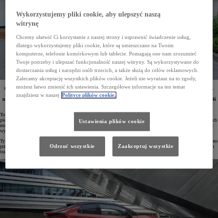
Wykorzystujemy pliki cookie, aby ulepszyć naszą
witrynę
Chcemy ułatwić Ci korzystanie z naszej strony i usprawnić świadczenie usług,
dlatego wykorzystujemy pliki cookie, które są umieszczane na Twoim
komputerze, telefonie komórkowym lub tablecie. Pomagają one nam zrozumieć
Twoje potrzeby i ulepszać funkcjonalność naszej witryny. Są wykorzystywane do
dostarczania usług i narzędzi osób trzecich, a także służą do celów reklamowych.
Zalecamy akceptację wszystkich plików cookie. Jeżeli nie wyrażasz na to zgody,
możesz łatwo zmienić ich ustawienia. Szczegółowe informacje na ten temat
Od stycznia do kwietnia 2025 roku w Polsce zarejestrowano 35 286 osobowych i dostawczych Toyot.
Była to najchętniej wybierana marka zarówno przez klientów indywidualnych, jak i firmy. Pozycję
znajdziesz w naszej
Polityce plików cookie.
najpopularniejszego pojazdu na rynku utrzymała Corolla. w Top10 najczęściej rejestrowanych modeli
znalazło się aż 5 aut Toyoty.
Toyota utrzymuje pozycję niekwestionowanego lidera polskiego rynku motoryzacyjnego. W ciągu czterech
pierwszych miesięcy 2025 roku w naszym kraju zarejestrowano 35 286 samochodów osobowych i dostawczych
Ustawienia plików cookie
marki, co jest wynikiem lepszym niż dwóch kolejnych konkurentów razem wziętych. Udział Toyoty w rynku
wyniósł 16,7%.
Tylko w kwietniu z salonów Toyoty wyjechało 8469 samochodów, a marka była najchętniej wybierana zarówno
Odrzuć wszystkie
Zaakceptuj wszystkie
przez osoby prywatne, jak i firmy. Klienci indywidualni zarejestrowali łącznie 2709 pojazdów (+7%), do firm
trafiło 5760 aut.