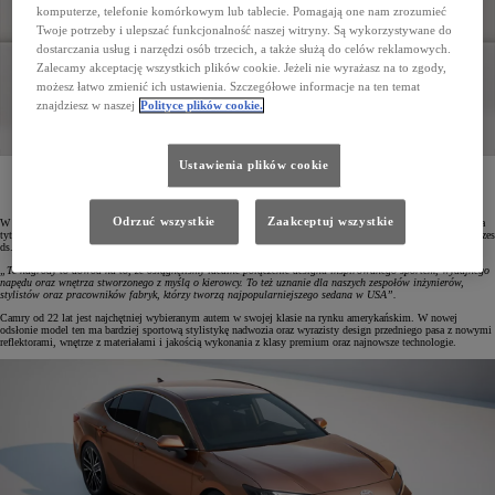
komputerze, telefonie komórkowym lub tablecie. Pomagają one nam zrozumieć
Twoje potrzeby i ulepszać funkcjonalność naszej witryny. Są wykorzystywane do
dostarczania usług i narzędzi osób trzecich, a także służą do celów reklamowych.
Zalecamy akceptację wszystkich plików cookie. Jeżeli nie wyrażasz na to zgody,
możesz łatwo zmienić ich ustawienia. Szczegółowe informacje na ten temat
znajdziesz w naszej
Polityce plików cookie.
Ustawienia plików cookie
U.S. News & World Report w swoim najnowszym rankingu najlepszych aut wyróżnił dwa modele
Toyoty jako najlepsze wybory dla rodzin. Nowa Camry zdobyła dwie nagrody, a Highlander
triumfował w kategorii SUV-ów.
Odrzuć wszystkie
Zaakceptuj wszystkie
W mającym 90-letnią historię
rankingu U.S. News & World Report nowa Toyota Camry została zdobyła dwa
tytuły – „Best Midsize Car for Families” oraz „Best Midsize Hybrid Car for Families”. Mike Tripp, wiceprezes
ds. marketingu w Toyota North America, tak to podsumował:
„Te nagrody to dowód na to, że osiągnęliśmy idealne połączenie designu inspirowanego sportem, wydajnego
napędu oraz wnętrza stworzonego z myślą o kierowcy. To też uznanie dla naszych zespołów inżynierów,
stylistów oraz pracowników fabryk, którzy tworzą najpopularniejszego sedana w USA”.
Camry od 22 lat jest najchętniej wybieranym autem w swojej klasie na rynku amerykańskim. W nowej
odsłonie model ten ma bardziej sportową stylistykę nadwozia oraz wyrazisty design przedniego pasa z nowymi
reflektorami, wnętrze z materiałami i jakością wykonania z klasy premium oraz najnowsze technologie.