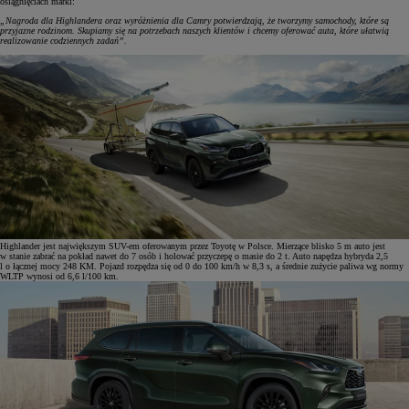
osiągnięciach marki:
„Nagroda dla Highlandera oraz wyróżnienia dla Camry potwierdzają, że tworzymy samochody, które są
przyjazne rodzinom. Skupiamy się na potrzebach naszych klientów i chcemy oferować auta, które ułatwią
realizowanie codziennych zadań”.
Highlander jest największym SUV-em oferowanym przez Toyotę w Polsce. Mierzące blisko 5 m auto jest
w stanie zabrać na pokład nawet do 7 osób i holować przyczepę o masie do 2 t. Auto napędza hybryda 2,5
l o łącznej mocy 248 KM. Pojazd rozpędza się od 0 do 100 km/h w 8,3 s, a średnie zużycie paliwa wg normy
WLTP wynosi od 6,6 l/100 km.