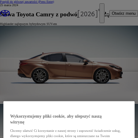
Przejdź do głównej zawartości
(Press Enter)
25 marca 2024
Nowa Toyota Camry z podwójną nagrodą
Otwórz menu
Highlander najlepszym hybrydowym SUV-em
Wykorzystujemy pliki cookie, aby ulepszyć naszą
witrynę
Chcemy ułatwić Ci korzystanie z naszej strony i usprawnić świadczenie usług,
dlatego wykorzystujemy pliki cookie, które są umieszczane na Twoim