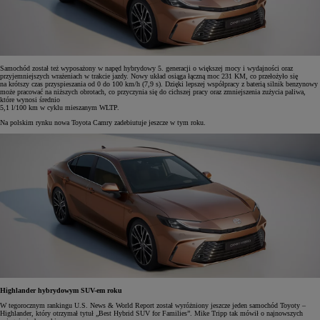
Samochód został też wyposażony w napęd hybrydowy 5. generacji o większej mocy i wydajności oraz
przyjemniejszych wrażeniach w trakcie jazdy. Nowy układ osiąga łączną moc 231 KM, co przełożyło się
na krótszy czas przyspieszania od 0 do 100 km/h (7,9 s). Dzięki lepszej współpracy z baterią silnik benzynowy
może pracować na niższych obrotach, co przyczynia się do cichszej pracy oraz zmniejszenia zużycia paliwa,
które wynosi średnio
5,1 l/100 km w cyklu mieszanym WLTP.
Na polskim rynku nowa Toyota Camry zadebiutuje jeszcze w tym roku.
Highlander hybrydowym SUV-em roku
W tegorocznym rankingu U.S. News & World Report został wyróżniony jeszcze jeden samochód Toyoty –
Highlander, który otrzymał tytuł „Best Hybrid SUV for Families”. Mike Tripp tak mówił o najnowszych