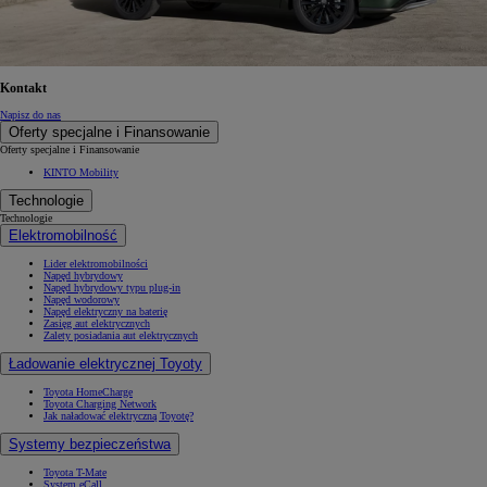
Kontakt
Napisz do nas
Oferty specjalne i Finansowanie
Oferty specjalne i Finansowanie
KINTO Mobility
Technologie
Technologie
Elektromobilność
Lider elektromobilności
Napęd hybrydowy
Napęd hybrydowy typu plug-in
Napęd wodorowy
Napęd elektryczny na baterię
Zasięg aut elektrycznych
Zalety posiadania aut elektrycznych
Ładowanie elektrycznej Toyoty
Toyota HomeCharge
Toyota Charging Network
Jak naładować elektryczną Toyotę?
Systemy bezpieczeństwa
Toyota T-Mate
System eCall