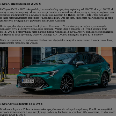
Toyota C-HR z rabatem do 20 200 zł
Za Toyotę C-HR z 2025 roku produkcji w ramach oferty specjalnej zapłacimy od 120 700 zł, czyli 20 200 zł
mniej od ceny katalogowej. Mowa tu o wersji Comfort z dwustrefową klimatyzacją, cyfrowymi zegarami oraz
systemem multimedialnym z nawigacją online oraz napędem 1.8 Hybrid. Toyota C-HR w tym wariancie
to także najatrakcyjniejsza propozycja w Leasingu KINTO One dla firm. Miesięczna rata wynosi 936 zł netto
(zaledwie 60 zł więcej niż w przypadku Yarisa Cross Comfort).
Oferta specjalna objęła również Corollę Cross. Rodzinny SUV jest dostępny w bogato wyposażonych
odmianach Style i Executive z 2025 roku produkcji. Wersja Style z napędem 1.8 Hybrid kosztuje teraz
od 147 200 zł, a maksymalny rabat dla tego modelu wynosi aż 13 800 zł. Auto w odmianie Style z napędem
1.8 Hybrid to także optymalny wybór w Leasingu KINTO One z miesięczną ratą od 1274 zł netto*.
Warto tu wspomnieć, że podwójnym Ekobonusem objęto także wszystkie wersje nowej Corolli Cross, której
przedsprzedaż rozpoczęła się w maju.
Toyota Corolla z rabatem do 13 300 zł
W salonach Toyoty w Polsce można uzyskać specjalne warunki zakupu kompaktowej Corolli we wszystkich
wersjach nadwoziowych. Ceny uwzględniają podwójny Ekobonus w wysokości 3%, co oznacza, że rabat może
wynieść nawet 13 300 zł.