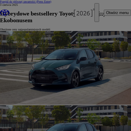
Przejdź do głównej zawartości
(Press Enter)
3 czerwca 2025
Hybrydowe bestsellery Toyoty z podwójnym
Otwórz menu
Ekobonusem
Obniżone ceny najpopularniejszych modeli