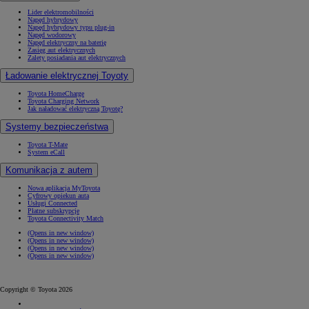
Lider elektromobilności
Napęd hybrydowy
Napęd hybrydowy typu plug-in
Napęd wodorowy
Napęd elektryczny na baterię
Zasięg aut elektrycznych
Zalety posiadania aut elektrycznych
Ładowanie elektrycznej Toyoty
Toyota HomeCharge
Toyota Charging Network
Jak naładować elektryczną Toyotę?
Systemy bezpieczeństwa
Toyota T-Mate
System eCall
Komunikacja z autem
Nowa aplikacja MyToyota
Cyfrowy opiekun auta
Usługi Connected
Płatne subskrypcje
Toyota Connectivity Match
(Opens in new window)
(Opens in new window)
(Opens in new window)
(Opens in new window)
Copyright © Toyota 2026