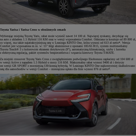
Toyota Yarisa i Yarisa Cross w obniżonych cenach
Wybierając miejską Toyotę Yaris, rabat może wynieść nawet 14 100 zł. Najwięcej zyskamy, decydując się
na auto z układem 1.5 Hybrid 116 KM oraz w wersji wyposażenia Comfort. Odmiana ta kosztuje od 89 800 zł,
co więcej, ma także najatrakcyjniejszą ratę w Leasingu KINTO One, która wynosi od 613 zł netto*. Wersja
Comfort jest wyposażona m.in. w: 15" felgi aluminiowe z oponami 185/65 R15, system multimedialny
Toyota Touch® 3 z kolorowym ekranem dotykowym (9"), automatyczną klimatyzację, szyby i lusterka
z elektryczną regulacją, pakiet systemów bezpieczeństwa i wsparcia kierowcy Toyota T-MATE.
Za miejski crossover Toyotę Yaris Cross z uwzględnieniem podwójnego Ekobonusu zapłacimy od 104 600 zł
w wersji Active z napędem 1.5 Hybrid o mocy 116 KM. Maksymalny rabat wynosi 9400 zł i dotyczy
on wersji GR SPORT z mocniejszą 130-konną hybrydą. W Leasingu KINTO One najkorzystniej skalkulowano
ratę dla samochodów w wersji Comfort – miesięczna opłata dla firm wynosi 876 zł netto*.