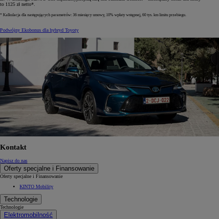
to 1125 zł netto*.
* Kalkulacja dla następujących parametrów: 36 miesięcy umowy, 10% wpłaty wstępnej, 60 tys. km limitu przebiegu.
Podwójny Ekobonus dla hybryd Toyoty
Kontakt
Napisz do nas
Oferty specjalne i Finansowanie
Oferty specjalne i Finansowanie
KINTO Mobility
Technologie
Technologie
Elektromobilność