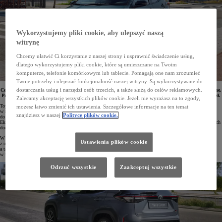
Wykorzystujemy pliki cookie, aby ulepszyć naszą
witrynę
Chcemy ułatwić Ci korzystanie z naszej strony i usprawnić świadczenie usług,
dlatego wykorzystujemy pliki cookie, które są umieszczane na Twoim
komputerze, telefonie komórkowym lub tablecie. Pomagają one nam zrozumieć
Twoje potrzeby i ulepszać funkcjonalność naszej witryny. Są wykorzystywane do
Ceny hybrydowych modeli Toyoty, w tym najpopularniejszych crossoverów i SUV-ów, zostały obniżone.
dostarczania usług i narzędzi osób trzecich, a także służą do celów reklamowych.
Promocyjna oferta uwzględnia podwójny Ekobonus w wysokości 3%. Rabaty sięgają ponad 20 tys. zł.
Zalecamy akceptację wszystkich plików cookie. Jeżeli nie wyrażasz na to zgody,
Toyota sprzedaje hybrydy od blisko 30 lat. Wyposażone w hybrydowy układ napędowy auta są dostępne
możesz łatwo zmienić ich ustawienia. Szczegółowe informacje na ten temat
w niemal wszystkich rynkowych segmentach. Marka stara się zapewnić jak najszerszy dostęp
znajdziesz w naszej
Polityce plików cookie.
do zelektryfikowanych technologii. Klienci, którzy się decydują na zakup hybrydowej Toyoty, otrzymują
Ekobonus, który obniża cenę auta, co pozwala na wybór wyższej wersji wyposażenia lub dobranie atrakcyjnych
dodatków.
W salonach Toyoty można obecnie skorzystać ze specjalnej oferty, którą zostały objęte wszystkie modele
Ustawienia plików cookie
z układami 1.5 Hybrid, 1.8 Hybrid oraz 2.0 Hybrid Dynamic Force. Samochody miejskie, kompaktowe,
a także crossovery i SUV-y z tymi napędami mają obniżone ceny, które uwzględniają podwójny Ekobonus
w wysokości 3%. Oferta obowiązuje do końca czerwca 2025 roku.
Odrzuć wszystkie
Zaakceptuj wszystkie