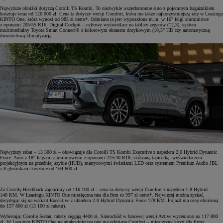
Najwyższe obniżki dotyczą Corolli TS Kombi. To niezwykle wszechstronne auto z pojemnym bagażnikiem
kosztuje teraz od 120 000 zł. Cena ta dotyczy wersji Comfort, która ma także najkorzystniejszą ratę w Leasingu
KINTO One, która wynosi od 985 zł netto*. Odmiana ta jest wyposażona m.in. w 16" felgi aluminiowe
z oponami 205/55 R16, Digital Cockpit – cyfrowy wyświetlacz na tablicy zegarów (12,3), system
multimedialny Toyota Smart Connect® z kolorowym ekranem dotykowym (10,5" HD czy automatyczną
dwustrefową klimatyzacją.
Najwyższy rabat – 13 300 zł – obowiązuje dla Corolli TS Kombi Executive z napedem 2.0 Hybrid Dynamic
Force. Auto z 18" felgami aluminiowymi z oponami 225/40 R18, skórzaną tapicerką, wyświetlaczem
projekcyjnym na przedniej szybie (HUD), matrycowymi światłami LED oraz systemem Premium Audio JBL
z 8 głośnikami kosztuje od 164 600 zł.
Za Corollę Hatchback zapłacimy od 116 100 zł – cena ta dotyczy wersji Comfort z napędem 1.8 Hybrid
140 KM. W Leasingu KINTO One miesięczna rata dla firm to 997 zł netto*. Najwięcej można zyskać,
decydując się na wariant Executive z układem 2.0 Hybrid Dynamic Force 178 KM. Pojazd ma cenę obniżoną
do 157 800 zł (13 100 zł rabatu).
Wybierając Corollę Sedan, rabaty sięgają 4400 zł. Samochód w bazowej wersji Active wyceniono na 117 800
zł. W Leasingu KINTO One najatrakcyjniejszą ratę ma odmiana Comfort – miesięczny koszt dla firmy