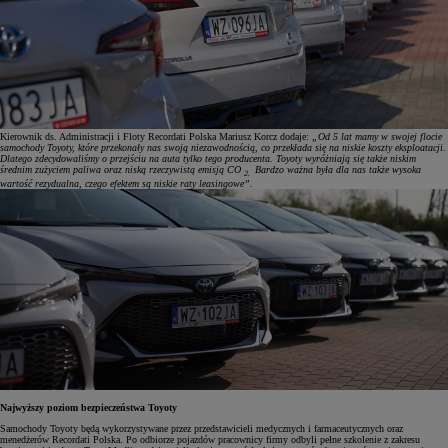
Kierownik ds. Administracji i Floty Recordati Polska Mariusz Korcz dodaje:
„Od 5 lat mamy w swojej flocie
samochody Toyoty, które przekonały nas swoją niezawodnością, co przekłada się na niskie koszty eksploatacji.
Dlatego zdecydowaliśmy o przejściu na auta tylko tego producenta. Toyoty wyróżniają się także niskim
średnim zużyciem paliwa oraz niską rzeczywistą emisją CO
Bardzo ważna była dla nas także wysoka
2.
wartość rezydualna, czego efektem są niskie raty leasingowe”.
Najwyższy poziom bezpieczeństwa Toyoty
Samochody Toyoty będą wykorzystywane przez przedstawicieli medycznych i farmaceutycznych oraz
menedżerów Recordati Polska. Po odbiorze pojazdów pracownicy firmy odbyli pełne szkolenie z zakresu