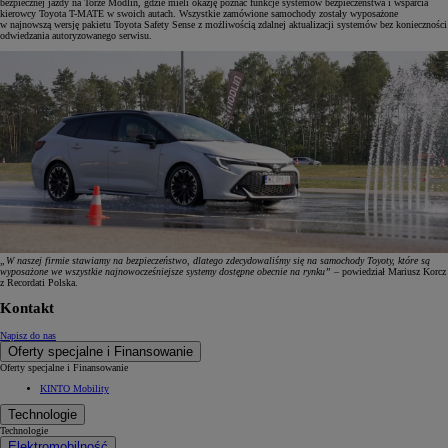
bezpiecznej jazdy na Torze Modlin, gdzie mieli okazję poznać funkcje systemów bezpieczeństwa i wsparcia
kierowcy Toyota T-MATE w swoich autach. Wszystkie zamówione samochody zostały wyposażone
w najnowszą wersję pakietu Toyota Safety Sense z możliwością zdalnej aktualizacji systemów bez konieczności
odwiedzania autoryzowanego serwisu.
„W naszej firmie stawiamy na bezpieczeństwo, dlatego zdecydowaliśmy się na samochody Toyoty, które są
wyposażone we wszystkie najnowocześniejsze systemy dostępne obecnie na rynku”
– powiedział Mariusz Korcz
z Recordati Polska.
Kontakt
Napisz do nas
Oferty specjalne i Finansowanie
Oferty specjalne i Finansowanie
KINTO Mobility
Technologie
Technologie
Elektromobilność