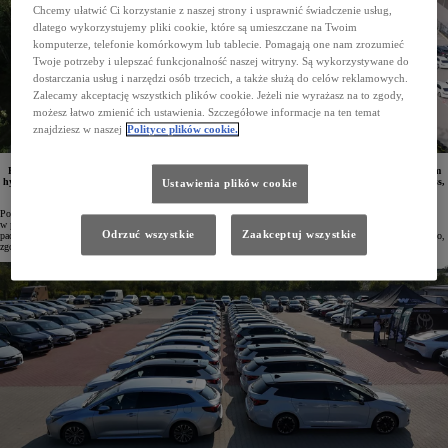
Chcemy ułatwić Ci korzystanie z naszej strony i usprawnić świadczenie usług,
dlatego wykorzystujemy pliki cookie, które są umieszczane na Twoim
komputerze, telefonie komórkowym lub tablecie. Pomagają one nam zrozumieć
Twoje potrzeby i ulepszać funkcjonalność naszej witryny. Są wykorzystywane do
dostarczania usług i narzędzi osób trzecich, a także służą do celów reklamowych.
Zalecamy akceptację wszystkich plików cookie. Jeżeli nie wyrażasz na to zgody,
możesz łatwo zmienić ich ustawienia. Szczegółowe informacje na ten temat
znajdziesz w naszej
Polityce plików cookie.
Pracownicy Recordati Polska otrzymali właśnie bezpieczne i oszczędne samochody Toyoty z napędem
hybrydowym. Do floty firmy farmaceutycznej trafiły modele Camry, Corolla TS Kombi, Corolla Cross,
Ustawienia plików cookie
RAV4 i Toyota C-HR w ramach finansowania w programie KINTO One.
Posiadająca ponad stuletnią tradycję międzynarodowa grupa farmaceutyczna Recordati specjalizuje się
w produkcji leków Rx, OTC oraz suplementów diety. Ta dynamicznie rozwijająca się firma dostarcza
Odrzuć wszystkie
Zaakceptuj wszystkie
pacjentom bezpieczne produkty wysokiej jakości, jednocześnie dbając o swoich pracowników oraz środowisko,
zgodnie z zasadami zrównoważonego rozwoju.