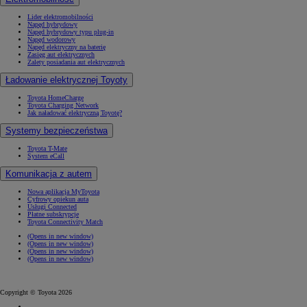
Lider elektromobilności
Napęd hybrydowy
Napęd hybrydowy typu plug-in
Napęd wodorowy
Napęd elektryczny na baterię
Zasięg aut elektrycznych
Zalety posiadania aut elektrycznych
Ładowanie elektrycznej Toyoty
Toyota HomeCharge
Toyota Charging Network
Jak naładować elektryczną Toyotę?
Systemy bezpieczeństwa
Toyota T-Mate
System eCall
Komunikacja z autem
Nowa aplikacja MyToyota
Cyfrowy opiekun auta
Usługi Connected
Płatne subskrypcje
Toyota Connectivity Match
(Opens in new window)
(Opens in new window)
(Opens in new window)
(Opens in new window)
Copyright © Toyota 2026