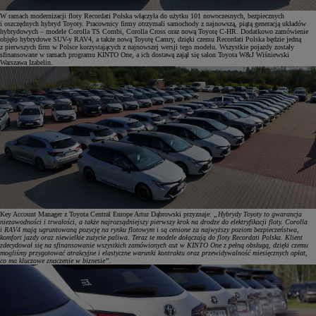
W ramach modernizacji floty Recordati Polska włączyła do użytku 101 nowoczesnych, bezpiecznych
i oszczędnych hybryd Toyoty. Pracownicy firmy otrzymali samochody z najnowszą, piątą generacją układów
hybrydowych – modele Corolla TS Combi, Corolla Cross oraz nową Toyotę C-HR. Dodatkowo zamówienie
objęło hybrydowe SUV-y RAV4, a także nową Toyotę Camry, dzięki czemu Recordati Polska będzie jedną
z pierwszych firm w Polsce korzystających z najnowszej wersji tego modelu. Wszystkie pojazdy zostały
sfinansowane w ramach programu KINTO One, a ich dostawą zajął się salon Toyota W&J Wiśniewski
Warszawa Izabelin.
Key Account Manager z Toyota Central Europe Artur Dąbrowski przyznaje:
„Hybrydy Toyoty to gwarancja
niezawodności i trwałości, a także najrozsądniejszy pierwszy krok na drodze do elektryfikacji floty. Corolla
i RAV4 mają ugruntowaną pozycję na rynku flotowym i są cenione za najwyższy poziom bezpieczeństwa,
komfort jazdy oraz niewielkie zużycie paliwa. Teraz te modele dołączają do floty Recordati Polska. Klient
zdecydował się na sfinansowanie wszystkich zamówionych aut w KINTO One z pełną obsługą, dzięki czemu
mogliśmy przygotować atrakcyjne i elastyczne warunki kontraktu oraz przewidywalność miesięcznych opłat,
co ma kluczowe znaczenie w biznesie”.