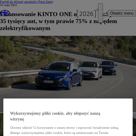
Przejdź do głównej zawartości
(Press Enter)
16 maja 2024
Finansowanie KINTO ONE obejmuje już ponad
Otwórz menu
35 tysięcy aut, w tym prawie 75% z napędem
zelektryfikowanym
Wykorzystujemy pliki cookie, aby ulepszyć naszą
witrynę
Chcemy ułatwić Ci korzystanie z naszej strony i usprawnić świadczenie usług,
dlatego wykorzystujemy pliki cookie, które są umieszczane na Twoim