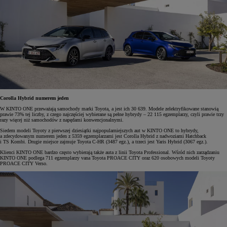
Corolla Hybrid numerem jeden
W KINTO ONE przeważają samochody marki Toyota, a jest ich 30 639. Modele zelektryfikowane stanowią
prawie 73% tej liczby, z czego najczęściej wybierane są pełne hybrydy – 22 115 egzemplarzy, czyli prawie trzy
razy więcej niż samochodów z napędami konwencjonalnymi.
Siedem modeli Toyoty z pierwszej dziesiątki najpopularniejszych aut w KINTO ONE to hybrydy,
a zdecydowanym numerem jeden z 5359 egzemplarzami jest Corolla Hybrid z nadwoziami Hatchback
i TS Kombi. Drugie miejsce zajmuje Toyota C-HR (3487 egz.), a trzeci jest Yaris Hybrid (3067 egz.).
Klienci KINTO ONE bardzo często wybierają także auta z linii Toyota Professional. Wśród nich zarządzaniu
KINTO ONE podlega 711 egzemplarzy vana Toyota PROACE CITY oraz 620 osobowych modeli Toyoty
PROACE CITY Verso.