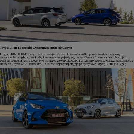
Toyota C-HR najchętniej wybieranym autem używanym
Program KINTO ONE oferuje także atrakcyjne warunki finansowania dla sprawdzonych aut używanych,
co potwierdzaj ciągły wzrost liczby kontraktów na pojazdy tego typu. Obecnie finansowaniem objęto już
3005 aut z drugiej ręki, z czego 64% ma napęd zelektryfikowany. I w tym przypadku największą popularnością
cieszy się Toyota (2620 kontraktów), a klienci najchętniej sięgają po hybrydową Toyotę C-HR (439 egz.).