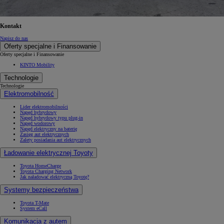
Kontakt
Napisz do nas
Oferty specjalne i Finansowanie
Oferty specjalne i Finansowanie
KINTO Mobility
Technologie
Technologie
Elektromobilność
Lider elektromobilności
Napęd hybrydowy
Napęd hybrydowy typu plug-in
Napęd wodorowy
Napęd elektryczny na baterię
Zasięg aut elektrycznych
Zalety posiadania aut elektrycznych
Ładowanie elektrycznej Toyoty
Toyota HomeCharge
Toyota Charging Network
Jak naładować elektryczną Toyotę?
Systemy bezpieczeństwa
Toyota T-Mate
System eCall
Komunikacja z autem