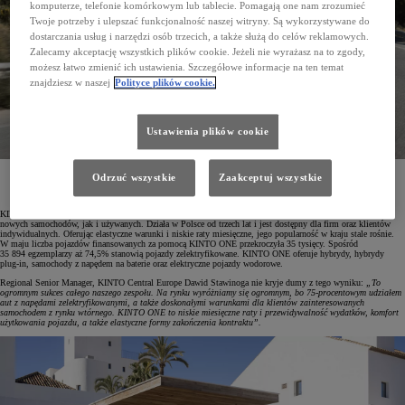
komputerze, telefonie komórkowym lub tablecie. Pomagają one nam zrozumieć
Twoje potrzeby i ulepszać funkcjonalność naszej witryny. Są wykorzystywane do
dostarczania usług i narzędzi osób trzecich, a także służą do celów reklamowych.
Zalecamy akceptację wszystkich plików cookie. Jeżeli nie wyrażasz na to zgody,
możesz łatwo zmienić ich ustawienia. Szczegółowe informacje na ten temat
znajdziesz w naszej
Polityce plików cookie.
Ustawienia plików cookie
Już 35 894 samochody są finansowane programami KINTO ONE, z czego 74,5% posiada napęd
Odrzuć wszystkie
Zaakceptuj wszystkie
zelektryfikowany. Najczęściej wybieraną marką w tej formie zarządzania jest Toyota,
a najpopularniejszym modelem – hybrydowa Corolla w wersjach Hatchback i TS Kombi.
KINTO ONE to program finansowy umożliwiający leasing operacyjny i wynajem długoterminowy zarówno
nowych samochodów, jak i używanych. Działa w Polsce od trzech lat i jest dostępny dla firm oraz klientów
indywidualnych. Oferując elastyczne warunki i niskie raty miesięczne, jego popularność w kraju stale rośnie.
W maju liczba pojazdów finansowanych za pomocą KINTO ONE przekroczyła 35 tysięcy. Spośród
35 894 egzemplarzy aż 74,5% stanowią pojazdy zelektryfikowane. KINTO ONE oferuje hybrydy, hybrydy
plug-in, samochody z napędem na baterie oraz elektryczne pojazdy wodorowe.
Regional Senior Manager, KINTO Central Europe Dawid Stawinoga nie kryje dumy z tego wyniku:
„To
ogromnym sukces całego naszego zespołu. Na rynku wyróżniamy się ogromnym, bo 75-procentowym udziałem
aut z napędami zelektryfikowanymi, a także doskonałymi warunkami dla klientów zainteresowanych
samochodem z rynku wtórnego. KINTO ONE to niskie miesięczne raty i przewidywalność wydatków, komfort
użytkowania pojazdu, a także elastyczne formy zakończenia kontraktu”.