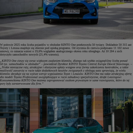
W połowie 2025 roku liczba pojazdów w obsłudze KINTO One przekroczyła 50 tysięcy. Dokładnie 50 315 aut
Toyoty i Lexusa znajduje się obecnie pod opieką programu. Od stycznia do czerwca podpisano 11 102 nowe
umowy, co oznacza wzrost o 19,6% względem analogicznego okresu roku ubiegłego. Aż 10 284 z nich
dotyczyło samochodów nowych (21,4% wzrostu).
„KINTO One cieszy się coraz większym zaufaniem klientów, dlatego tak szybko osiągnęliśmy liczbę ponad
50 tys. samochodów w obsłudze” – powiedział Dyrektor KINTO Toyota Central Europe Dawid Stawinoga. –
„Niskie miesięczne raty, atrakcyjne i elastyczne opłaty wstępne oraz formy zakończenia kontraktów, a także
możliwość zawarcia w racie także dodatkowych kosztów związanych z obsługą auta sprawiają, że wielu
klientów decyduje się na wyższe wersje wyposażenia Toyot i Lexusów. KINTO One ma także atrakcyjną ofertę
dla modeli Toyota Professional uwzględniające w racie zabudowy specjalistyczne, dzięki Leasingowi
Konsumenckiemu KINTO One możemy zaproponować osobom prywatnym te same rozwiązania, które do tej
pory były zarezerwowane dla firm.”