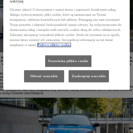
witrynę
Chcemy ułatwić Ci korzystanie z naszej strony i usprawnić świadczenie usług,
dlatego wykorzystujemy pliki cookie, które są umieszczane na Twoim
komputerze, telefonie komórkowym lub tablecie. Pomagają one nam zrozumieć
Twoje potrzeby i ulepszać funkcjonalność naszej witryny. Są wykorzystywane do
dostarczania usług i narzędzi osób trzecich, a także służą do celów reklamowych.
Zalecamy akceptację wszystkich plików cookie. Jeżeli nie wyrażasz na to zgody,
możesz łatwo zmienić ich ustawienia. Szczegółowe informacje na ten temat
znajdziesz w naszej
Polityce plików cookie.
KINTO One obsługuje już ponad 50 tys. pojazdów, a w pierwszej połowie 2025 roku liczba zawartych
kontraktów sięgnęła 11 102, co oznacza wzrost o 19,6% rok do roku. Najchętniej wybieranym modelem
Ustawienia plików cookie
w ofercie leasingowej pozostaje Toyota Corolla, a segment Toyota Professional odnotował imponujący
wzrost liczby umów o 115,9%. W klasie premium pozycję lidera utrzymał Lexus NX.
KINTO One jest kompleksową ofertą leasingu i wynajmu długoterminowego nowych oraz używanych
Odrzuć wszystkie
Zaakceptuj wszystkie
samochodów dostępną u dilerów Toyoty i Lexusa, w salonach Toyota Professional oraz w punktach Toyota
Pewne Auto specjalizujących się w sprzedaży aut z rynku wtórnego. Program wyróżnia się atrakcyjnymi,
niskimi ratami miesięcznymi, elastyczną wysokością wpłaty początkowej oraz możliwością ujęcia w jednej
fakturze wszystkich kosztów – od serwisu, przez pełne ubezpieczenie, po wymianę i przechowywanie opon. Dla
firm dostępna jest także opcja zarządzania flotą, natomiast Leasing Konsumencki KINTO One został stworzony
z myślą o klientach indywidualnych.