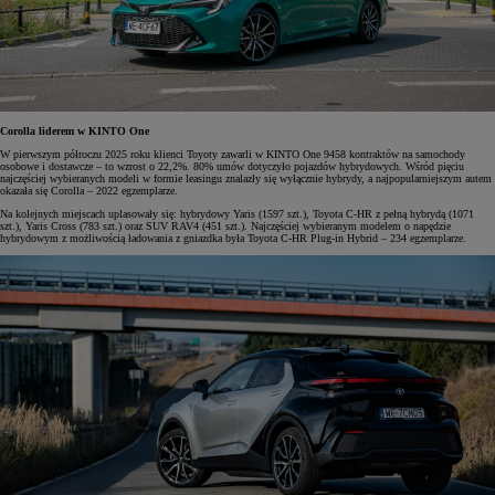
Corolla liderem w KINTO One
W pierwszym półroczu 2025 roku klienci Toyoty zawarli w KINTO One 9458 kontraktów na samochody
osobowe i dostawcze – to wzrost o 22,2%. 80% umów dotyczyło pojazdów hybrydowych. Wśród pięciu
najczęściej wybieranych modeli w formie leasingu znalazły się wyłącznie hybrydy, a najpopularniejszym autem
okazała się Corolla – 2022 egzemplarze.
Na kolejnych miejscach uplasowały się: hybrydowy Yaris (1597 szt.), Toyota C-HR z pełną hybrydą (1071
szt.), Yaris Cross (783 szt.) oraz SUV RAV4 (451 szt.). Najczęściej wybieranym modelem o napędzie
hybrydowym z możliwością ładowania z gniazdka była Toyota C-HR Plug-in Hybrid – 234 egzemplarze.