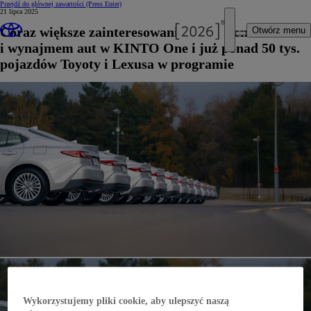
Przejdź do głównej zawartości
(Press Enter)
21 lipca 2025
Coraz większe zainteresowanie leasingiem
Otwórz menu
i wynajmem aut w KINTO One i już ponad 50 tys.
pojazdów Toyoty i Lexusa w programie
Wykorzystujemy pliki cookie, aby ulepszyć naszą