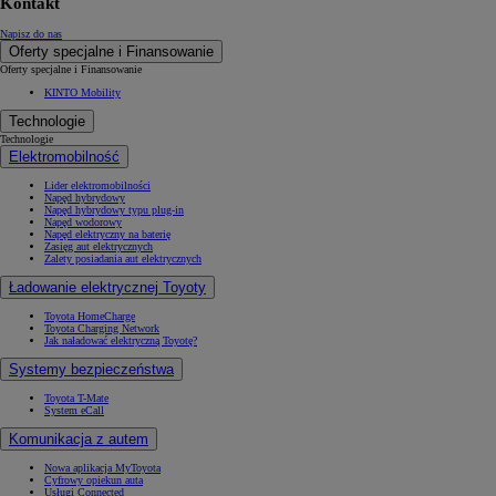
Kontakt
Napisz do nas
Oferty specjalne i Finansowanie
Oferty specjalne i Finansowanie
KINTO Mobility
Technologie
Technologie
Elektromobilność
Lider elektromobilności
Napęd hybrydowy
Napęd hybrydowy typu plug-in
Napęd wodorowy
Napęd elektryczny na baterię
Zasięg aut elektrycznych
Zalety posiadania aut elektrycznych
Ładowanie elektrycznej Toyoty
Toyota HomeCharge
Toyota Charging Network
Jak naładować elektryczną Toyotę?
Systemy bezpieczeństwa
Toyota T-Mate
System eCall
Komunikacja z autem
Nowa aplikacja MyToyota
Cyfrowy opiekun auta
Usługi Connected