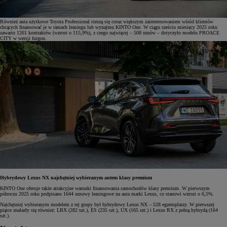
Również auta użytkowe Toyota Professional cieszą się coraz większym zainteresowaniem wśród klientów
chcących finansować je w ramach leasingu lub wynajmu KINTO One. W ciągu sześciu miesięcy 2025 roku
zawarto 1261 kontraktów (wzrost o 115,9%), z czego najwięcej – 508 umów – dotyczyło modelu PROACE
CITY w wersji furgon.
Hybrydowy Lexus NX najchętniej wybieranym autem klasy premium
KINTO One oferuje także atrakcyjne warunki finansowania samochodów klasy premium. W pierwszym
półroczu 2025 roku podpisano 1644 umowy leasingowe na auta marki Lexus, co stanowi wzrost o 6,5%.
Najchętniej wybieranym modelem z tej grupy był hybrydowy Lexus NX – 528 egzemplarzy. W pierwszej
piątce znalazły się również: LBX (282 szt.), ES (235 szt.), UX (165 szt.) i Lexus RX z pełną hybrydą (164
szt.).