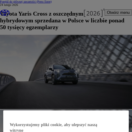
Przejdź do głównej zawartości
(Press Enter)
24 lutego 2026
Toyota Yaris Cross z oszczędnym napędem
Otwórz menu
hybrydowym sprzedana w Polsce w liczbie ponad
50 tysięcy egzemplarzy
Wykorzystujemy pliki cookie, aby ulepszyć naszą
witrynę