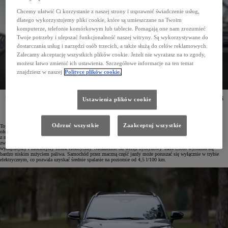
Chcemy ułatwić Ci korzystanie z naszej strony i usprawnić świadczenie usług,
dlatego wykorzystujemy pliki cookie, które są umieszczane na Twoim
komputerze, telefonie komórkowym lub tablecie. Pomagają one nam zrozumieć
Twoje potrzeby i ulepszać funkcjonalność naszej witryny. Są wykorzystywane do
dostarczania usług i narzędzi osób trzecich, a także służą do celów reklamowych.
Zalecamy akceptację wszystkich plików cookie. Jeżeli nie wyrażasz na to zgody,
możesz łatwo zmienić ich ustawienia. Szczegółowe informacje na ten temat
znajdziesz w naszej
Polityce plików cookie.
Polscy klienci kupili już ponad 50 tysięcy egzemplarzy hybrydowej Toyoty Yaris Cross. Ten miejski
Ustawienia plików cookie
crossover jest europejskim bestsellerem marki oraz liderem segmentu B-SUV, zdobywając dużą
popularność dzięki nowoczesnej, atrakcyjnej stylistyce, bogatemu wyposażeniu oraz oszczędnym
i wydajnym napędom hybrydowym o mocy 116 KM lub 130 KM.
Odrzuć wszystkie
Zaakceptuj wszystkie
Toyota Yaris Cross trafiła na polski rynek pod koniec 2021 roku. Początkowo ten miejski crossover był
oferowany wyłącznie z hybrydowym układem napędowym o mocy 116 KM dostępnym zarówno w wersji
z napędem na przednią oś, jak i z inteligentnym systemem napędu na cztery koła AWD-i. W 2024 roku
zwiększono gamę o 130-konną odmianę zelektryfikowanego napędu wyposażoną w nową przekładnię oraz
wydajniejszy i mocniejszy silnik elektryczny. Niezależnie od wersji hybrydowy Yaris Cross wyróżnia się
bardzo niskim zużyciem paliwa. Samochód przez znaczną część jazdy może poruszać się wyłącznie w trybie
elektrycznym, co pozwala uzyskać średnie spalanie na poziomie od 4,5 l/100 km.