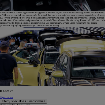
Istotny wkład w sukces tego modelu mają polskie zakłady Toyota Motor Manufacturing Poland zlokalizowane
w Wałbrzychu oraz Jelczu-Laskowicach. To w tych fabrykach powstają kluczowe elementy napędu hybrydowego
1.5 Hybrid Dynamic Force wraz z przekładniami hybrydowymi oraz silnikami elektrycznymi. Finalny montaż
modelu Yaris Cross odbywa się natomiast w zakładach Toyota Motor Manufacturing France. W 2025 roku linie
produkcyjne tej fabryki opuściło rekordowe 212 539 egzemplarzy, a Yaris Cross już czwarty rok z rzędu
pozostawał najczęściej produkowanym samochodem we Francji.
Kontakt
Napisz do nas
Oferty specjalne i Finansowanie
Oferty specjalne i Finansowanie