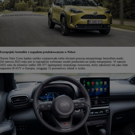
Europejski bestseller z napędem produkowanym w Polsce
Toyota Yaris Cross bardzo szybko wypracowała sobie również pozycję europejskiego bestsellera marki.
Od czerwca 2023 roku jest to najczęściej wybierany model producenta na rynku europejskim. W samym
2025 roku do klientów trafiło 200 477 egzemplarzy miejskiego crossovera, który zakończył rok jako lider
segmentu B-SUV w Europie, osiągając 11-procentowy udział w rynku.