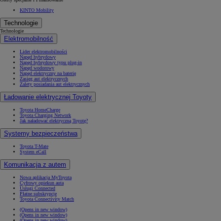
KINTO Mobility
Technologie
Technologie
Elektromobilność
Lider elektromobilności
Napęd hybrydowy
Napęd hybrydowy typu plug-in
Napęd wodorowy
Napęd elektryczny na baterię
Zasięg aut elektrycznych
Zalety posiadania aut elektrycznych
Ładowanie elektrycznej Toyoty
Toyota HomeCharge
Toyota Charging Network
Jak naładować elektryczną Toyotę?
Systemy bezpieczeństwa
Toyota T-Mate
System eCall
Komunikacja z autem
Nowa aplikacja MyToyota
Cyfrowy opiekun auta
Usługi Connected
Płatne subskrypcje
Toyota Connectivity Match
(Opens in new window)
(Opens in new window)
(Opens in new window)