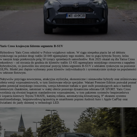
Yaris Cross krajowym liderem segmentu B-SUV
Hybrydowy Yaris Cross odniósł w Polsce wyjątkowy sukces. W ciągu niespełna pięciu lat od debiutu
rynkowego na polskie drogi trafiło 50 049 egzemplarzy tego modelu. Jest to piąta hybryda Toyoty, która
w naszym kraju przekroczyła próg 50 tysięcy sprzedanych samochodów. Rok 2025 okazał się dla Yarisa Cross
rekordowy – od stycznia do grudnia do klientów trafiło 13 435 egzemplarzy miejskiego crossovera z napędem
hybrydowym, co pozwoliło mu utrzymać pozycję lidera segmentu B-SUV z udziałem rynkowym na poziomie
18,9%. Model jest chętnie wybierany przez klientów indywidualnych i systematycznie zyskuje na popularności
w sektorze flotowym.
Nabywców przyciąga nowoczesna, atrakcyjna stylistyka, ekonomiczne i niezawodne hybrydy oraz zróżnicowana
oferta wersji wyposażeniowych, w tym limitowane edycje specjalne. Wariant Premiere Edition pozwalał poznać
pełen potencjał miejskiego crossovera, wersja Adventure trafiała w gust osób poszukujących auta o bardziej
terenowym charakterze, natomiast w stałej ofercie pozostaje dynamiczna odmiana GR SPORT. Yaris Cross
wyróżnia się również bogatym standardowym wyposażeniem, w tym pakietem systemów bezpieczeństwa
i wsparcia kierowcy Toyota T-MATE, kamerą cofania, automatyczną klimatyzacją, 9” ekranem systemu
multimedialnego, bezprzewodową łącznością ze smartfonem poprzez Android Auto i Apple CarPlay oraz
światłami do jazdy dziennej w technologii LED.